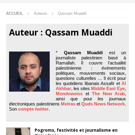
ACCUEIL
Auteurs
Qassam Muaddi
Auteur :
Qassam Muaddi
*
Qassam Muaddi
est un
journaliste palestinien basé à
Ramallah. Il couvre l’actualité
palestinienne : événements
politiques, mouvements sociaux,
questions culturelles … Il écrit pour
les quotidiens libanais Assafir et
Al
Akhbar
, les sites
Middle East Eye
,
Mondoweiss
et
The New Arab
,
ainsi que pour les journaux
électroniques palestiniens
Metras
et
Quds News Network
.
Son
compte twitter
.
Pogroms, festivités et journalisme en