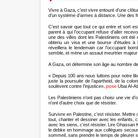
Vivre à Gaza, c’est vivre entouré d’une clôt
d’un système d’armes à distance. Une des fr
C’est savoir que tout ce qui entre et sort est
parent à qui l’occupant refuse d’aller recev
une des villes dont les Palestiniens ont été
obtenu un visa et une bourse d’études à l
réveillera le lendemain car l’occupant bom
semble, et mène un assaut meurtrier majeur 
A Gaza, on détermine son âge au nombre de
« Depuis 100 ans nous luttons pour notre lib
juste la poursuite de l’apartheid, de la colon
soulèvent contre l’injustice»,
pose
Ubai Al-Ab
Les Palestiniens n’ont pas choisi une vie d’o
n’ont d’autre choix que de résister.
Survivre en Palestine, c’est résister. Mettre
tout, chanter et dessiner avec les enfants, c’
avec les siens, c’est résister. Lire Ghassan
le debke en hommage aux collègues secouris
sommeil, sans prendre le temps de pleurer se