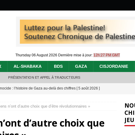
Thursday 06 August 2026
Dernière mise à jour:
12h:27 PM GMT
X
AL-SHABAKA
BDS
GAZA
CISJORDANIE
PRÉSENTATION ET APPEL À TRADUCTEURS
nocide : l’histoire de Gaza au-delà des chiffres
[ 5 août 2026 ]
effacent les preuves du génocide à Gaza
[ 4 août 2026 ]
NO
ens n’ont d’autre choix que d’être révolutionnaires »
 annonce un « accord de paix » à Gaza, les Israéliens multiplie les
CHI
JEU
n’ont d’autre choix que
2026 ]
e servent de la Cisjordanie comme d’une poubelle pour leurs déchets