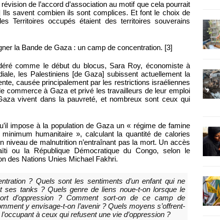
 révision de l’accord d’association au motif que cela pourrait
] Ils savent combien ils sont complices. Et font le choix de
es Territoires occupés étaient des territoires souverains
ner la Bande de Gaza : un camp de concentration. [3]
idéré comme le début du blocus, Sara Roy, économiste à
ale, les Palestiniens [de Gaza] subissent actuellement la
nte, causée principalement par les restrictions israéliennes
e commerce à Gaza et privé les travailleurs de leur emploi
Gaza vivent dans la pauvreté, et nombreux sont ceux qui
qu’il impose à la population de Gaza un « régime de famine
« minimum humanitaire », calculant la quantité de calories
n niveau de malnutrition n’entraînant pas la mort. Un accès
Haïti ou la République Démocratique du Congo, selon le
tion des Nations Unies Michael Fakhri.
ration ? Quels sont les sentiments d’un enfant qui ne
 ses tanks ? Quels genre de liens noue-t-on lorsque le
pport d’oppression ? Comment sort-on de ce camp de
omment y envisage-t-on l’avenir ? Quels moyens s’offrent-
de l’occupant à ceux qui refusent une vie d’oppression ?