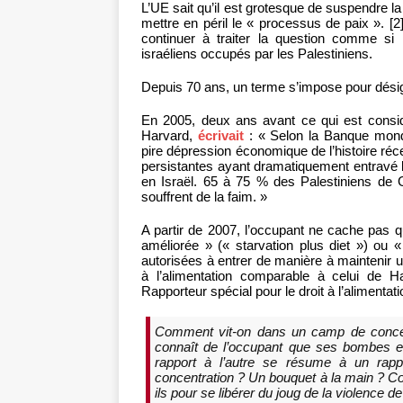
L’UE sait qu’il est grotesque de suspendre la
mettre en péril le « processus de paix ». [2
continuer à traiter la question comme si l
israéliens occupés par les Palestiniens.
Depuis 70 ans, un terme s’impose pour désig
En 2005, deux ans avant ce qui est cons
Harvard,
écrivait
: « Selon la Banque mondi
pire dépression économique de l’histoire réce
persistantes ayant dramatiquement entravé l
en Israël. 65 à 75 % des Palestiniens de 
souffrent de la faim. »
A partir de 2007, l’occupant ne cache pas 
améliorée » (« starvation plus diet ») ou 
autorisées à entrer de manière à maintenir u
à l’alimentation comparable à celui de 
Rapporteur spécial pour le droit à l’alimenta
Comment vit-on dans un camp de concent
connaît de l’occupant que ses bombes et
rapport à l’autre se résume à un ra
concentration ? Un bouquet à la main ? C
ils pour se libérer du joug de la violence 