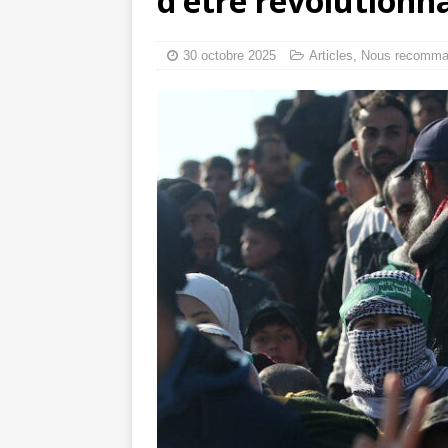
d’être révolutionna
toxiques
[ 3 aoû
Capituler ou mo
30 octobre 2025
Articles
,
Nous recomma
6 août 2026 ]