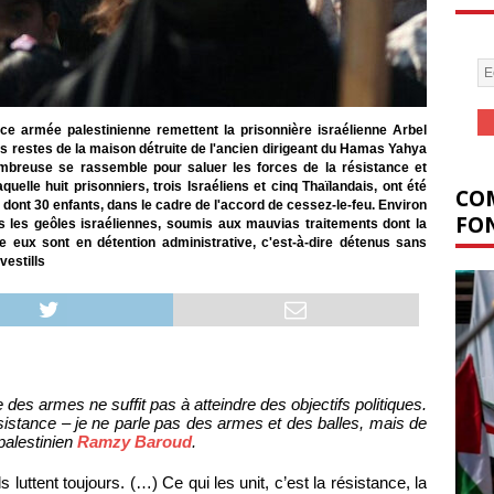
ce armée palestinienne remettent la prisonnière israélienne Arbel
s restes de la maison détruite de l'ancien dirigeant du Hamas Yahya
ombreuse se rassemble pour saluer les forces de la résistance et
elle huit prisonniers, trois Israéliens et cinq Thaïlandais, ont été
COM
 dont 30 enfants, dans le cadre de l'accord de cessez-le-feu. Environ
FON
s les geôles israéliennes, soumis aux mauvias traitements dont la
re eux sont en détention administrative, c'est-à-dire détenus sans
vestills
 des armes ne suffit pas à atteindre des objectifs politiques.
istance – je ne parle pas des armes et des balles, mais de
 palestinien
Ramzy Baroud
.
 luttent toujours. (…) Ce qui les unit, c’est la résistance, la