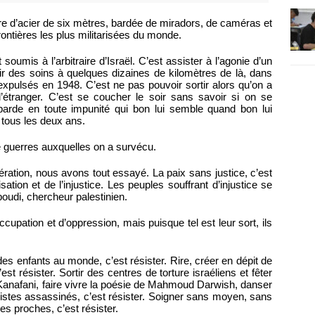
ure d’acier de six mètres, bardée de miradors, de caméras et
ontières les plus militarisées du monde.
 soumis à l’arbitraire d’Israël. C’est assister à l’agonie d’un
oir des soins à quelques dizaines de kilomètres de là, dans
 expulsés en 1948. C’est ne pas pouvoir sortir alors qu’on a
’étranger. C’est se coucher le soir sans savoir si on se
barde en toute impunité qui bon lui semble quand bon lui
tous les deux ans.
 guerres auxquelles on a survécu.
ération, nous avons tout essayé. La paix sans justice, c’est
isation et de l’injustice. Les peuples souffrant d’injustice se
oudi, chercheur palestinien.
ccupation et d’oppression, mais puisque tel est leur sort, ils
 des enfants au monde, c’est résister. Rire, créer en dépit de
est résister. Sortir des centres de torture israéliens et fêter
 Kanafani, faire vivre la poésie de Mahmoud Darwish, danser
tes assassinés, c’est résister. Soigner sans moyen, sans
s proches, c’est résister.