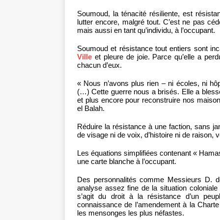
Soumoud, la ténacité résiliente, est résista
lutter encore, malgré tout. C’est ne pas cé
mais aussi en tant qu’individu, à l’occupant.
Soumoud et résistance tout entiers sont in
Ville
et pleure de joie. Parce qu’elle a perdu
chacun d’eux.
« Nous n’avons plus rien – ni écoles, ni hôpi
(…) Cette guerre nous a brisés. Elle a bles
et plus encore pour reconstruire nos maiso
el Balah.
Réduire la résistance à une faction, sans j
de visage ni de voix, d’histoire ni de raison, 
Les équations simplifiées contenant « Hamas »
une carte blanche à l’occupant.
Des personnalités comme Messieurs D. de V
analyse assez fine de la situation coloniale 
s’agit du droit à la résistance d’un peup
connaissance de l’amendement à la Charte d
les mensonges les plus néfastes.