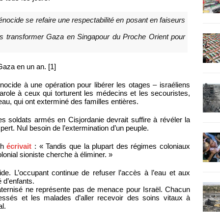
nocide se refaire une respectabilité en posant en faiseurs
ds transformer Gaza en Singapour du Proche Orient pour
Gaza en un an. [1]
cide à une opération pour libérer les otages – israéliens
arole à ceux qui torturent les médecins et les secouristes,
eau, qui ont exterminé des familles entières.
 soldats armés en Cisjordanie devrait suffire à révéler la
xpert. Nul besoin de l’extermination d’un peuple.
gh
écrivait
: « Tandis que la plupart des régimes coloniaux
onial sioniste cherche à éliminer. »
de. L’occupant continue de refuser l’accès à l’eau et aux
 d’enfants.
aternisé ne représente pas de menace pour Israël. Chacun
lessés et les malades d’aller recevoir des soins vitaux à
l.