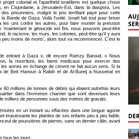
e projet colonial et l’apartheid israéliens est quelque chose
en Cisjordanie, à Jérusalem-Est, dans la diaspora. Les
n des prisonniers, malgré le prix terrifiant payé pour cette
AUJ
la Bande de Gaza. Voilà l’unité. Israël fait tout pour briser
SER
 les uns contre les autres, pour faire monter la pression
s ‘maintenant le génocide est fini, nous pouvons peut-être
eid, le racisme, les murs, les colonies, peut-être qu’il y aura
un peu moins de morts’, alors tout va recommencer. C’est le
aide entrant à Gaza », dit encore Ramzy Baroud. « Nous
tion, la nourriture, les biens médicaux pour exercer des
r les armes en échange de ciment ne fait aucun sens. Si la
a de Beit Hanoun à Rafah et de Al-Bureij à Nusseirat en
60 millions de tonnes de débris qui étaient autrefois leurs
quartier dans l’immense charnier que sont devenues leurs
s de milliers de personnes sous des mètres de gravats.
érisées en un instant ou effacées dans une longue agonie
DER
t impuissante les plaintes de ses enfants peu à peu faiblir,
nceul de poussières de pierres, sans un dernier câlin, avant
s tous les jours.