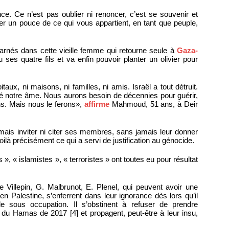
nce. Ce n’est pas oublier ni renoncer, c’est se souvenir et
der un pouce de ce qui vous appartient, en tant que peuple,
carnés dans cette vieille femme qui retourne seule à
Gaza-
 ses quatre fils et va enfin pouvoir planter un olivier pour
taux, ni maisons, ni familles, ni amis. Israël a tout détruit.
sé notre âme. Nous aurons besoin de décennies pour guérir,
ns. Mais nous le ferons»,
affirme
Mahmoud, 51 ans, à Deir
amais inviter ni citer ses membres, sans jamais leur donner
voilà précisément ce qui a servi de justification au génocide.
, « islamistes », « terroristes » ont toutes eu pour résultat
illepin, G. Malbrunot, E. Plenel, qui peuvent avoir une
en Palestine, s’enferrent dans leur ignorance dès lors qu’il
le sous occupation. Il s’obstinent à refuser de prendre
u Hamas de 2017 [4] et propagent, peut-être à leur insu,