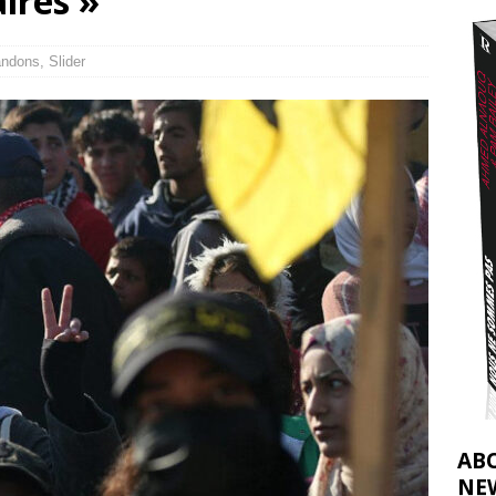
ires »
t 2026 ]
urir : le « processus de paix » à Gaza et la propagande occidentale
[
ndons
,
Slider
AB
NE