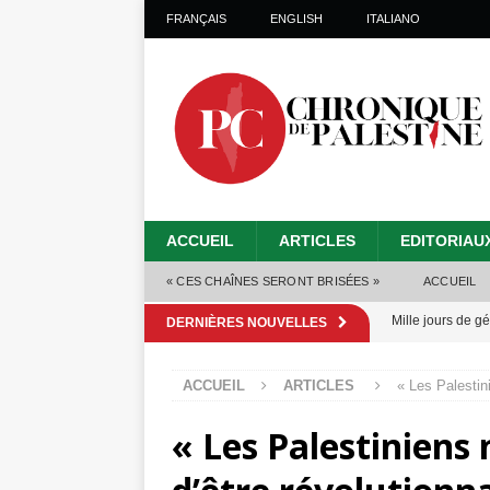
FRANÇAIS
ENGLISH
ITALIANO
ACCUEIL
ARTICLES
EDITORIAU
« CES CHAÎNES SERONT BRISÉES »
ACCUEIL
Mille jours de gé
DERNIÈRES NOUVELLES
Les Israéliens 
ACCUEIL
ARTICLES
« Les Palestini
Alors que Trump
« Les Palestiniens 
tueries
[ 4 août 
Les Israéliens s