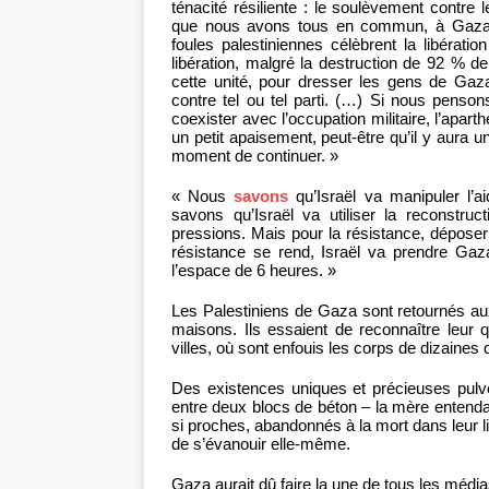
ténacité résiliente : le soulèvement contre l
que nous avons tous en commun, à Gaza, 
foules palestiniennes célèbrent la libératio
libération, malgré la destruction de 92 % de 
cette unité, pour dresser les gens de Gaza
contre tel ou tel parti. (…) Si nous penson
coexister avec l’occupation militaire, l’aparth
un petit apaisement, peut-être qu’il y aura 
moment de continuer. »
« Nous
savons
qu’Israël va manipuler l’
savons qu’Israël va utiliser la reconstruc
pressions. Mais pour la résistance, dépose
résistance se rend, Israël va prendre Gaz
l’espace de 6 heures. »
Les Palestiniens de Gaza sont retournés aux 
maisons. Ils essaient de reconnaître leur 
villes, où sont enfouis les corps de dizaine
Des existences uniques et précieuses pulv
entre deux blocs de béton – la mère entendan
si proches, abandonnés à la mort dans leur li
de s’évanouir elle-même.
Gaza aurait dû faire la une de tous les média