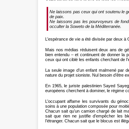
Ne laissons pas ceux qui ont soutenu le gé
de paix.
Ne laissons pas les pourvoyeurs de fon
occulter la Soweto de la Méditerranée.
L’espérance de vie a été divisée par deux à 
Mais nos médias réduisent deux ans de géno
bien entendu – et continuent de donner la p
ceux qui ont ciblé les enfants cherchant de l’
La seule image d’un enfant malmené par des
nature du projet sioniste. Nul besoin d’être e
En 1965, le juriste palestinien Sayed Saye
européens cherchent à dominer, le régime col
L’occupant affame les survivants du génoci
soins à une population composée pour moitié
Chacun sait qu’un camion chargé de lait m
sait que rien ne justifie d’empêcher les b
l’étranger. Chacun sait que le blocus est illéga