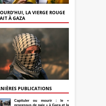
OURD’HUI, LA VIERGE ROUGE
AIT À GAZA
NIÈRES PUBLICATIONS
Capituler ou mourir : le «
processus de paix » à Gaza et la