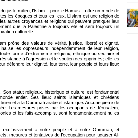
du juste milieu, l’Islam – pour le Hamas – offre un mode de
tes les époques et tous les lieux. L’Islam est une religion de
des autres croyances et religions qui peuvent pratiquer leur
ement que la Palestine a toujours été et sera toujours un
vation culturelle.
prône des valeurs de vérité, justice, liberté et dignité,
riminalise les oppresseurs indépendamment de leur religion,
 toute forme d’extrémisme religieux, ethnique ou sectaire et
 résistance à l’agression et le soutien des opprimés; elle les
r défendre leur dignité, leur terre, leur peuple et leurs lieux
 Son statut religieux, historique et culturel est fondamental
nde entier. Ses lieux saints islamiques et chrétiens
tinien et à la Oummah arabe et islamique. Aucune pierre de
ée. Les mesures prises par les occupants de Jérusalem,
lonies et les faits-accomplis, sont fondamentalement nulles
t exclusivement à notre peuple et à notre Oummah, et
ojets, mesures et tentatives de l’occupation pour judaïser Al-