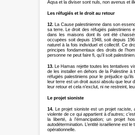
Aqsa et la diviser sont nuls, non avenus et il
Les réfugiés et le droit au retour
12.
La Cause palestinienne dans son essenc
sa terre. Le droit des réfugiés palestiniens 
dans les maisons dont ils ont été chass
occupées soit depuis 1948, soit depuis 1967 
naturel à la fois individuel et collectif. Ce d
principes fondamentaux des droits de l’homme
personne ne peut faire fi, qu’il soit palestinie
13.
Le Hamas rejette toutes les tentatives vis
de les installer en dehors de la Palestine à 
réfugiés palestiniens pour le préjudice qu’il
leur terre est un droit aussi absolu que leur 
leur retour et cela n’exclut, ni ne restreint, leu
Le projet sioniste
14.
Le projet sioniste est un projet raciste, 
violente de ce qui appartient à d’autres; c’es
la liberté, à l’émancipation; un projet ho
autodétermination. L’entité israélienne est le 
opérationnelle.