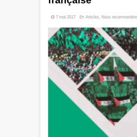
française
crise sanitaire 
Capituler ou mo
7 mai 2017
Articles
,
Nous recommandon
6 août 2026 ]