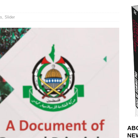
déjà dramatique
[ 7 août 2026 ]
urir : le « processus de paix » à Gaza et la propagande occidentale
[
s
,
Slider
AB
NE