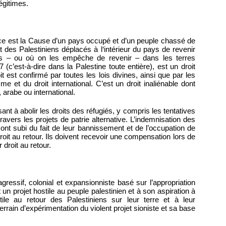
légitimes.
e est la Cause d’un pays occupé et d’un peuple chassé de
et des Palestiniens déplacés à l‘intérieur du pays de revenir
és – ou où on les empêche de revenir – dans les terres
(c’est-à-dire dans la Palestine toute entière), est un droit
roit est confirmé par toutes les lois divines, ainsi que par les
 et du droit international. C’est un droit inaliénable dont
n, arabe ou international.
ant à abolir les droits des réfugiés, y compris les tentatives
travers les projets de patrie alternative. L’indemnisation des
s ont subi du fait de leur bannissement et de l’occupation de
droit au retour. Ils doivent recevoir une compensation lors de
r droit au retour.
agressif, colonial et expansionniste basé sur l’appropriation
t un projet hostile au peuple palestinien et à son aspiration à
stile au retour des Palestiniens sur leur terre et à leur
terrain d’expérimentation du violent projet sioniste et sa base