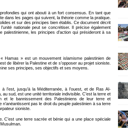
pprofondies qui ont abouti à un fort consensus. En tant que
e dans les pages qui suivent, la théorie comme la pratique.
lides et sur des principes bien établis. Ce document décrit
 l’unité nationale peut se concrétiser. Il précise également
lestinienne, les principes d’action qui présideront à sa
 « Hamas » est un mouvement islamisme palestinien de
est de libérer la Palestine et de s’opposer au projet sioniste.
mine ses principes, ses objectifs et ses moyens.
 à l’est, jusqu’à la Méditerranée, à l’ouest, et de Ras Al-
sud, est une unité territoriale indivisible. C’est la terre et
ion et le bannissement des Palestiniens de leur terre et
ce n’anéantissent pas le droit du peuple palestinien à sa terre
urpateur sioniste.
e. C’est une terre sacrée et bénie qui a une place spéciale
e Musulman.