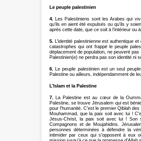
Le peuple palestinien
4.
Les Palestiniens sont les Arabes qui viv
qu’ils en aient été expulsés ou qu’ils y soie
après cette date, que ce soit à l’intérieur ou à
5.
L’identité palestinienne est authentique et
catastrophes qui ont frappé le peuple palest
déplacement de population, ne peuvent pas eff
Palestinien(e) ne perdra pas son identité ni 
6.
Le peuple palestinien est un seul peuple.
Palestine ou ailleurs, indépendamment de leur re
L’Islam et la Palestine
7.
La Palestine est au cœur de la Oummah a
Palestine, se trouve Jérusalem qui est bénie 
pour l’humanité. C’est le premier Qiblah de
Mouhammad, que la paix soit avec lui ! C’es
Jésus-Christ, la paix soit avec lui ! Son
Compagnons et de Moujahidins. Jérusalem
personnes déterminées à défendre la vér
intimider par ceux qui s’opposent à eux ou
mission jusqu’à ce que la promesse d’Allah s