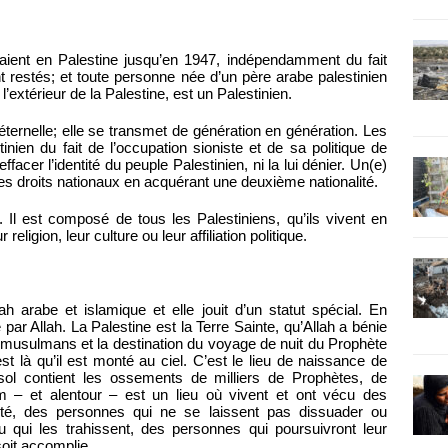
aient en Palestine jusqu’en 1947, indépendamment du fait
nt restés; et toute personne née d’un père arabe palestinien
 l’extérieur de la Palestine, est un Palestinien.
 éternelle; elle se transmet de génération en génération. Les
inien du fait de l’occupation sioniste et de sa politique de
acer l’identité du peuple Palestinien, ni la lui dénier. Un(e)
ses droits nationaux en acquérant une deuxième nationalité.
 Il est composé de tous les Palestiniens, qu’ils vivent en
ligion, leur culture ou leur affiliation politique.
rabe et islamique et elle jouit d’un statut spécial. En
par Allah. La Palestine est la Terre Sainte, qu’Allah a bénie
s musulmans et la destination du voyage de nuit du Prophète
t là qu’il est monté au ciel. C’est le lieu de naissance de
 sol contient les ossements de milliers de Prophètes, de
 – et alentour – est un lieu où vivent et ont vécu des
ité, des personnes qui ne se laissent pas dissuader ou
 qui les trahissent, des personnes qui poursuivront leur
oit accomplie.