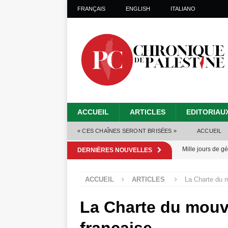
FRANÇAIS
ENGLISH
ITALIANO
ACCUEIL
ARTICLES
EDITORIAU
« CES CHAÎNES SERONT BRISÉES »
ACCUEIL
Mille jours de gé
DERNIÈRES NOUVELLES
Les Israéliens 
ACCUEIL
ARTICLES
La Charte du 
Alors que Trump
tueries
[ 4 août 
La Charte du mouv
Gaza : les Isra