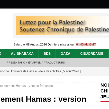
Saturday 08 August 2026
Dernière mise à jour:
6h:45 AM GMT
X
AL-SHABAKA
BDS
GAZA
CISJORDANIE
PRÉSENTATION ET APPEL À TRADUCTEURS
nocide : l’histoire de Gaza au-delà des chiffres
[ 5 août 2026 ]
effacent les preuves du génocide à Gaza
[ 4 août 2026 ]
NO
mouvement Hamas : version française
 annonce un « accord de paix » à Gaza, les Israéliens multiplie les
CHI
JE
2026 ]
ement Hamas : version
éliens bombardent des entrepôts de médicaments, aggravant ainsi la