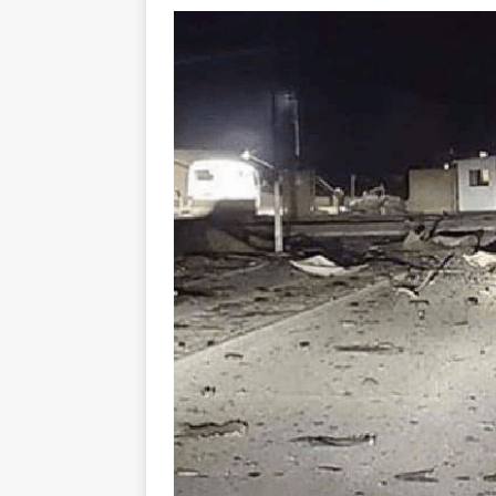
toxiques
[ 3 aoû
Capituler ou mo
6 août 2026 ]