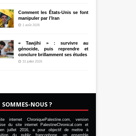
Comment les États-Unis se font
manipuler par l’Iran
1 août 2026
« Tawjihi » : survivre au
génocide, puis reprendre et
conclure brillamment ses études
31 juillet 2026
I SOMMES-NOUS ?
te internet ChroniquePalestine.com, version
aise du site internet PalestineChronical.com et
en juillet 2016, a pour objectif de mettre à
osition du public francophone, un ensemble