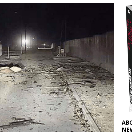
t 2026 ]
urir : le « processus de paix » à Gaza et la propagande occidentale
[
AB
NE