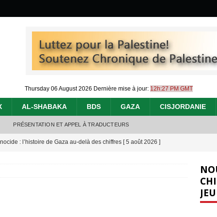
Thursday 06 August 2026
Dernière mise à jour:
12h:27 PM GMT
X
AL-SHABAKA
BDS
GAZA
CISJORDANIE
PRÉSENTATION ET APPEL À TRADUCTEURS
nocide : l’histoire de Gaza au-delà des chiffres
[ 5 août 2026 ]
effacent les preuves du génocide à Gaza
[ 4 août 2026 ]
NO
 annonce un « accord de paix » à Gaza, les Israéliens multiplie les
CHI
JEU
2026 ]
e servent de la Cisjordanie comme d’une poubelle pour leurs déchets