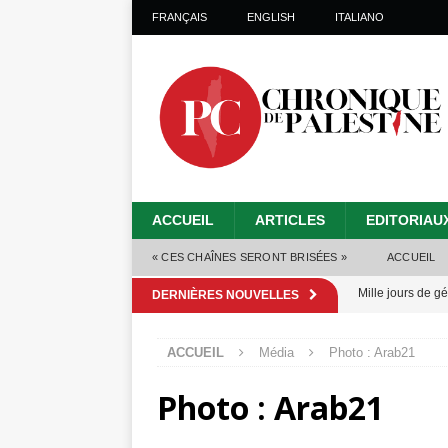
FRANÇAIS
ENGLISH
ITALIANO
ACCUEIL
ARTICLES
EDITORIAU
« CES CHAÎNES SERONT BRISÉES »
ACCUEIL
Mille jours de gé
DERNIÈRES NOUVELLES
Les Israéliens 
ACCUEIL
Média
Photo : Arab21
Alors que Trump
Photo : Arab21
tueries
[ 4 août 
Les Israéliens s