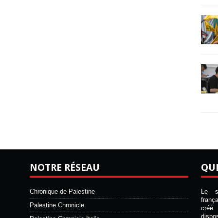
NOTRE RÉSEAU
QU
Chronique de Palestine
Le si
franç
Palestine Chronicle
créé 
disp