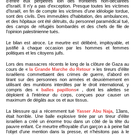
d’entre eux perpétrés loin des frontières non-déclarées
d’Israël. Il n’y a pas d’exception. Presque toutes les victimes
d’Israël, en fin de compte les victimes d’une idéologie tordue,
sont des civils. Des immeubles d’habitation, des ambulances,
et des hôpitaux ont été détruits, du personnel paramédical tué,
des camps de réfugiés bombardés et des chefs de file de
l’opinion palestinienne tués.
Le bilan est atroce. Le meurtre est délibéré, impitoyable, et
justifié à chaque occasion par les hommes et femmes
politiques et les citoyens juifs.
Lors des massacres récents le long de la clôture de Gaza au
cours de «
la Grande Marche du Retour
» les tireurs d’élite
israéliens commettaient des crimes de guerre, d’abord en
tirant sur des personnes non armées et deuxièmement en
utilisant des munitions interdites par le droit international, y
compris des «
balles papillons
« , dont les ailettes se
déploient à l’intérieur du corps, conçues pour causer un
maximum de dégâts aux os et aux tissus.
La blessure qui a récemment tué
Yasser Abu Naja
, 13ans,
était horrible. Une balle explosive tirée par un tireur d’élite
israélien a créé un énorme trou dans un côté de la tête du
pauvre enfant. Ce meurtre effroyable d’un garçon a à peine fait
l’objet d’une mention dans la presse, et n’hésitons pas à le