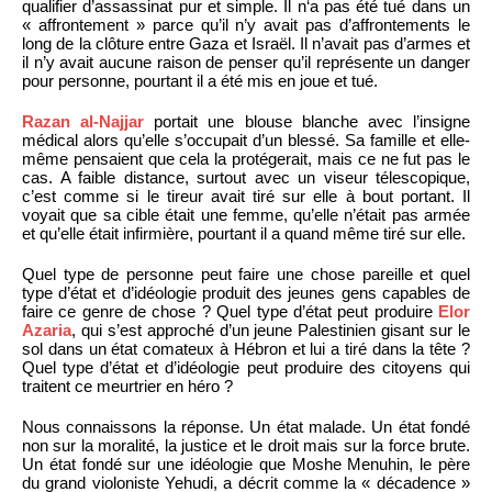
qualifier d’assassinat pur et simple. Il n‘a pas été tué dans un
« affrontement » parce qu’il n’y avait pas d’affrontements le
long de la clôture entre Gaza et Israël. Il n’avait pas d’armes et
il n’y avait aucune raison de penser qu’il représente un danger
pour personne, pourtant il a été mis en joue et tué.
Razan al-Najjar
portait une blouse blanche avec l’insigne
médical alors qu’elle s’occupait d’un blessé. Sa famille et elle-
même pensaient que cela la protégerait, mais ce ne fut pas le
cas. A faible distance, surtout avec un viseur télescopique,
c’est comme si le tireur avait tiré sur elle à bout portant. Il
voyait que sa cible était une femme, qu’elle n’était pas armée
et qu’elle était infirmière, pourtant il a quand même tiré sur elle.
Quel type de personne peut faire une chose pareille et quel
type d’état et d’idéologie produit des jeunes gens capables de
faire ce genre de chose ? Quel type d’état peut produire
Elor
Azaria
, qui s’est approché d’un jeune Palestinien gisant sur le
sol dans un état comateux à Hébron et lui a tiré dans la tête ?
Quel type d’état et d’idéologie peut produire des citoyens qui
traitent ce meurtrier en héro ?
Nous connaissons la réponse. Un état malade. Un état fondé
non sur la moralité, la justice et le droit mais sur la force brute.
Un état fondé sur une idéologie que Moshe Menuhin, le père
du grand violoniste Yehudi, a décrit comme la « décadence »