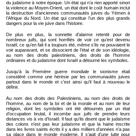
du judaïsme à notre époque. Un état qui n’a rien apporté sinon
la violence au Moyen-Orient, un état dont le coût humain inclut
la destruction d’anciennes communautés juives du Yémen à
l’Afrique du Nord. Un état qui constitue l’un des plus grands
dangers pour la vie juive dans l’histoire.
De plus en plus, la sonnette d’alarme retentit pour de
nombreux juifs, qui sont horrifiés de voir ce qu’est devenu
Israël, ce qu’en fait il a toujours été, même s’ils ne pouvaient le
voir auparavant, et se dissocient de l’état et de son idéologie,
au nom des droits palestiniens, des droits de l’homme
ordinaires et du judaïsme dont Israël a détourné les symboles.
Jusqu’à la Première guerre mondiale le sionisme était
considéré comme une hérésie par les communautés juives
partout dans le monde et c’est ainsi qu’il faut à nouveau le
définir.
Au nom des droits des Palestiniens, au nom des droits de
l’homme, au nom de la loi et de la morale et au nom de leur
religion, dont les symboles ont été détournés par un état
d’occupation brutal, il incombe aux juifs de prendre leurs
distances vis à vis d’Israël. Il faut qu’ils disent que le judaïsme
des colons n’est pas leur judaïsme et que la haine inscrite
dans les livres saints écrits il y a des milliers d’années n’a pas
sa place dans le monde moderne. Il s’agit d’une lutte pour