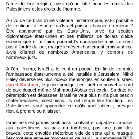
l’âme de leur religion, ainsi qu’une lutte pour les droits des
Palestiniens et les droits de l’homme.
Au vu de ce bilan d’une violence ininterrompue, est-il possible
de continuer à espérer qu’Israël puisse changer en mieux ?
Être abandonné par les États-Unis, privé du soutien
diplomatique états-unien et des milliards de dollars d’aide
économique et militaire, pourrait l’y contraindre mais ce n’est
pas à l’ordre du jour, malgré le désenchantement croissant vis-
à-vis d’Israël de nombreux Américains, y compris de
nombreux juifs.
A l’ère Trump, Israël a le vent en poupe. En fin de compte,
l’ambassade états-unienne a été installée à Jérusalem. Nikki
Haley déverse les plus odieux mensonges en soutien à Israël.
Jared Kushner
, le jeune prodige, tient prêt un nouvel accord
de paix duquel même Mahmoud Abbas est exclu. Sa date de
péremption est dépassée. Israël ne veut plus ni n’a plus besoin
d’intermédiaires palestiniens. Ils ont rempli leur fonction. Les
Palestiniens vont apprendre ce qu’ils vont obtenir, presque
rien, à prendre ou à laisser.
Israël ne s’est jamais senti aussi confiant et capable d’imposer
aux palestiniens sa paix du tombeau, pas une paix des
braves, cette envolée rhétorique vide de sens qui a masqué
l’escroquerie appelée ‘processus de paix.’ La campagne BDS