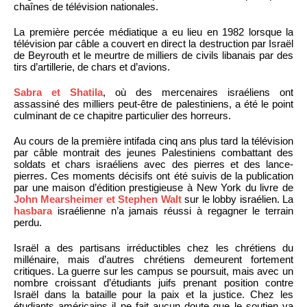
chaînes de télévision nationales.
La première percée médiatique a eu lieu en 1982 lorsque la
télévision par câble a couvert en direct la destruction par Israël
de Beyrouth et le meurtre de milliers de civils libanais par des
tirs d’artillerie, de chars et d’avions.
Sabra et Shatila
, où des mercenaires israéliens ont
assassiné des milliers peut-être de palestiniens, a été le point
culminant de ce chapitre particulier des horreurs.
Au cours de la première intifada cinq ans plus tard la télévision
par câble montrait des jeunes Palestiniens combattant des
soldats et chars israéliens avec des pierres et des lance-
pierres. Ces moments décisifs ont été suivis de la publication
par une maison d’édition prestigieuse à New York du livre de
John Mearsheimer et Stephen Walt
sur le lobby israélien. La
hasbara
israélienne n’a jamais réussi à regagner le terrain
perdu.
Israël a des partisans irréductibles chez les chrétiens du
millénaire, mais d’autres chrétiens demeurent fortement
critiques. La guerre sur les campus se poursuit, mais avec un
nombre croissant d’étudiants juifs prenant position contre
Israël dans la bataille pour la paix et la justice. Chez les
étudiants américains il ne fait aucun doute que le soutien va