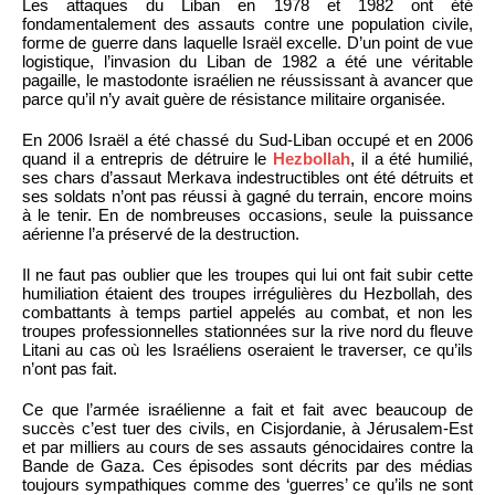
Les attaques du Liban en 1978 et 1982 ont été
fondamentalement des assauts contre une population civile,
forme de guerre dans laquelle Israël excelle. D’un point de vue
logistique, l’invasion du Liban de 1982 a été une véritable
pagaille, le mastodonte israélien ne réussissant à avancer que
parce qu’il n’y avait guère de résistance militaire organisée.
En 2006 Israël a été chassé du Sud-Liban occupé et en 2006
quand il a entrepris de détruire le
Hezbollah
, il a été humilié,
ses chars d’assaut Merkava indestructibles ont été détruits et
ses soldats n’ont pas réussi à gagné du terrain, encore moins
à le tenir. En de nombreuses occasions, seule la puissance
aérienne l’a préservé de la destruction.
Il ne faut pas oublier que les troupes qui lui ont fait subir cette
humiliation étaient des troupes irrégulières du Hezbollah, des
combattants à temps partiel appelés au combat, et non les
troupes professionnelles stationnées sur la rive nord du fleuve
Litani au cas où les Israéliens oseraient le traverser, ce qu’ils
n’ont pas fait.
Ce que l’armée israélienne a fait et fait avec beaucoup de
succès c’est tuer des civils, en Cisjordanie, à Jérusalem-Est
et par milliers au cours de ses assauts génocidaires contre la
Bande de Gaza. Ces épisodes sont décrits par des médias
toujours sympathiques comme des ‘guerres’ ce qu’ils ne sont