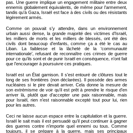
pas. Une guerre implique un engagement militaire entre deux
ennemis globalement équivalents, de même pour l’armement,
tandis qu’à Gaza, Israël est face à des civils ou des résistants
légèrement armés.
Comme on pouvait s’y attendre, dans un environnement
urbain aussi dense, la grande majorité des victimes d’Israël,
les milliers de morts et les milliers de blessés, ont été des
civils dont beaucoup d’enfants, comme ça a été le cas au
Liban. La faiblesse et la lâcheté de la ‘communauté
internationale’, refusant de reconnaître ces crimes de guerre
pour ce qu’ils sont et de punir Israël en conséquence, n’ont fait
que l’encourager à poursuivre ces pratiques.
Israël est un État garnison. Il s’est entouré de clôtures tout le
long de ses frontières (non déclarées). Il possède des armes
nucléaires si le pire devait arriver. Cela donne la mesure de
son extrémisme de voir qu’il est prêt à prendre le risque d’en
arriver là, plutôt que d’accepter une paix raisonnable, mais
pour Israël, rien n’est raisonnable excepté tout pour lui, rien
pour les autres.
Ceci ne laisse aucun espace entre la capitulation et la guerre.
Israël le sait mais il est persuadé qu’il peut continuer à gagner
des guerres contre n’importe quel ennemi ou tous. Comme
toujours, il se prépare à la guerre, mais ses principaux