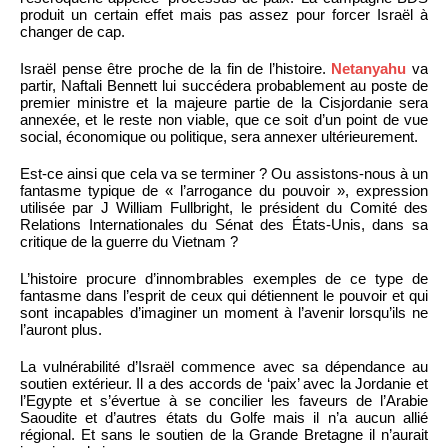
produit un certain effet mais pas assez pour forcer Israël à
changer de cap.
Israël pense être proche de la fin de l’histoire.
Netanyahu
va
partir, Naftali Bennett lui succédera probablement au poste de
premier ministre et la majeure partie de la Cisjordanie sera
annexée, et le reste non viable, que ce soit d’un point de vue
social, économique ou politique, sera annexer ultérieurement.
Est-ce ainsi que cela va se terminer ? Ou assistons-nous à un
fantasme typique de « l’arrogance du pouvoir », expression
utilisée par J William Fullbright, le président du Comité des
Relations Internationales du Sénat des États-Unis, dans sa
critique de la guerre du Vietnam ?
L’histoire procure d’innombrables exemples de ce type de
fantasme dans l’esprit de ceux qui détiennent le pouvoir et qui
sont incapables d’imaginer un moment à l’avenir lorsqu’ils ne
l’auront plus.
La vulnérabilité d’Israël commence avec sa dépendance au
soutien extérieur. Il a des accords de ‘paix’ avec la Jordanie et
l’Egypte et s’évertue à se concilier les faveurs de l’Arabie
Saoudite et d’autres états du Golfe mais il n’a aucun allié
régional. Et sans le soutien de la Grande Bretagne il n’aurait