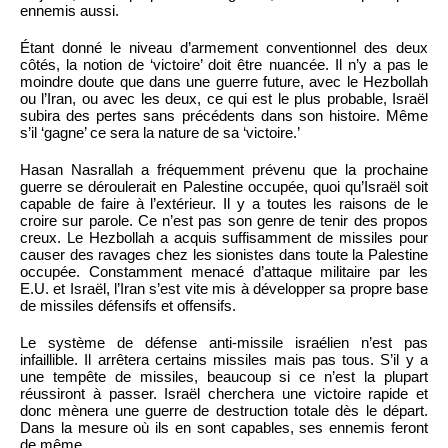
ennemis aussi.
Étant donné le niveau d’armement conventionnel des deux
côtés, la notion de ‘victoire’ doit être nuancée. Il n’y a pas le
moindre doute que dans une guerre future, avec le Hezbollah
ou l’Iran, ou avec les deux, ce qui est le plus probable, Israël
subira des pertes sans précédents dans son histoire. Même
s’il ‘gagne’ ce sera la nature de sa ‘victoire.’
Hasan Nasrallah a fréquemment prévenu que la prochaine
guerre se déroulerait en Palestine occupée, quoi qu’Israël soit
capable de faire à l’extérieur. Il y a toutes les raisons de le
croire sur parole. Ce n’est pas son genre de tenir des propos
creux. Le Hezbollah a acquis suffisamment de missiles pour
causer des ravages chez les sionistes dans toute la Palestine
occupée. Constamment menacé d’attaque militaire par les
E.U. et Israël, l’Iran s’est vite mis à développer sa propre base
de missiles défensifs et offensifs.
Le système de défense anti-missile israélien n’est pas
infaillible. Il arrêtera certains missiles mais pas tous. S’il y a
une tempête de missiles, beaucoup si ce n’est la plupart
réussiront à passer. Israël cherchera une victoire rapide et
donc mènera une guerre de destruction totale dès le départ.
Dans la mesure où ils en sont capables, ses ennemis feront
de même.