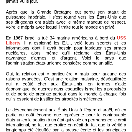
jamais vu le jour.
Après que la Grande Bretagne eut perdu son statut de
puissance impériale, il s’est tourné vers les États-Unis que
ses dirigeants ont traités avec le même manque de respect,
voire le mépris avec lequel il traite tout le monde en privé.
En 1967 Israël a tué 34 marins américains à bord du
USS
Liberty
. Il a espionné les E.U., volé leurs secrets et les
informations dont il avait besoin pour fabriquer ses armes
nucléaires, alors même qu’il réclame des États-Unis
davantage d’armes et d’argent. Voici le pays que
l’administration états-unienne considère comme un allié.
Oui, la relation est « particulière » mais pour aucune des
raisons avancées. C’est une relation malsaine, déséquilibrée
qui a coûté cher aux États-Unis, en termes d’aide
économique, de guerres dans lesquelles Israël les a propulsés
et de perte de prestige partout dans le monde à chaque fois
qu’ils essaient de justifier les atrocités israéliennes.
Le désenchantement aux États-Unis à l’égard d’Israël, dû en
partie au coût énorme que représente pour le contribuable
états-unien le soutien à un état qui viole en permanence le droit
international, ne fait que croître en dépit du fait que la vérité a
longtemps été étouffée par la presse écrite et les principales