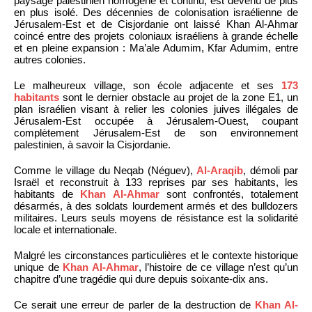
paysage palestinien homogène et continu, est devenu de plus
en plus isolé. Des décennies de colonisation israélienne de
Jérusalem-Est et de Cisjordanie ont laissé Khan Al-Ahmar
coincé entre des projets coloniaux israéliens à grande échelle
et en pleine expansion : Ma’ale Adumim, Kfar Adumim, entre
autres colonies.
Le malheureux village, son école adjacente et ses
173
habitants
sont le dernier obstacle au projet de la zone E1, un
plan israélien visant à relier les colonies juives illégales de
Jérusalem-Est occupée à Jérusalem-Ouest, coupant
complètement Jérusalem-Est de son environnement
palestinien, à savoir la Cisjordanie.
Comme le village du Neqab (Néguev),
Al-Araqib
, démoli par
Israël et reconstruit à 133 reprises par ses habitants, les
habitants de
Khan Al-Ahmar
sont confrontés, totalement
désarmés, à des soldats lourdement armés et des bulldozers
militaires. Leurs seuls moyens de résistance est la solidarité
locale et internationale.
Malgré les circonstances particulières et le contexte historique
unique de
Khan Al-Ahmar
, l’histoire de ce village n’est qu’un
chapitre d’une tragédie qui dure depuis soixante-dix ans.
Ce serait une erreur de parler de la destruction de
Khan Al-