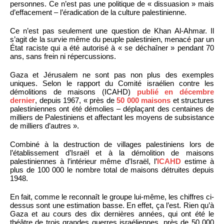
personnes. Ce n’est pas une politique de « dissuasion » mais
d’effacement – l’éradication de la culture palestinienne.
Ce n’est pas seulement une question de Khan Al-Ahmar. Il
s’agit de la survie même du peuple palestinien, menacé par un
État raciste qui a été autorisé à « se déchaîner » pendant 70
ans, sans frein ni répercussions.
Gaza et Jérusalem ne sont pas non plus des exemples
uniques. Selon le rapport du Comité israélien contre les
démolitions de maisons (ICAHD)
publié en décembre
dernier
, depuis 1967, « près de
50 000 maisons
et structures
palestiniennes ont été démolies – déplaçant des centaines de
milliers de Palestiniens et affectant les moyens de subsistance
de milliers d’autres ».
Combiné à la destruction de villages palestiniens lors de
l’établissement d’Israël et à la démolition de maisons
palestiniennes à l’intérieur même d’Israël, l’
ICAHD
estime à
plus de 100 000 le nombre total de maisons détruites depuis
1948.
En fait, comme le reconnaît le groupe lui-même, les chiffres ci-
dessus sont une estimation basse. En effet, ça l’est. Rien qu’à
Gaza et au cours des dix dernières années, qui ont été le
théâtre de trois grandes guerres israéliennes, près de 50 000