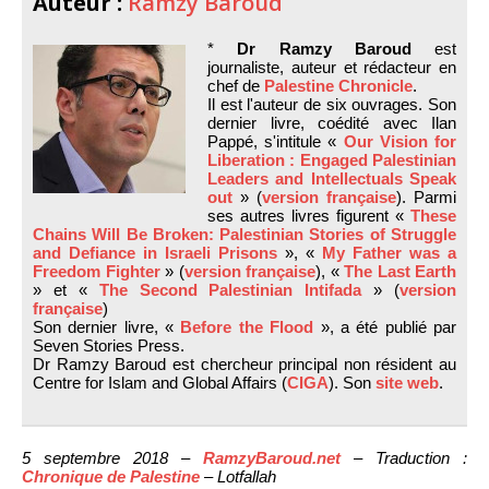
Auteur :
Ramzy Baroud
*
Dr Ramzy Baroud
est
journaliste, auteur et rédacteur en
chef de
Palestine Chronicle
.
Il est l'auteur de six ouvrages. Son
dernier livre, coédité avec Ilan
Pappé, s'intitule «
Our Vision for
Liberation : Engaged Palestinian
Leaders and Intellectuals Speak
out
» (
version française
). Parmi
ses autres livres figurent «
These
Chains Will Be Broken: Palestinian Stories of Struggle
and Defiance in Israeli Prisons
», «
My Father was a
Freedom Fighter
» (
version française
), «
The Last Earth
» et «
The Second Palestinian Intifada
» (
version
française
)
Son dernier livre, «
Before the Flood
», a été publié par
Seven Stories Press.
Dr Ramzy Baroud est chercheur principal non résident au
Centre for Islam and Global Affairs (
CIGA
). Son
site web
.
5 septembre 2018 –
RamzyBaroud.net
– Traduction :
Chronique de Palestine
– Lotfallah