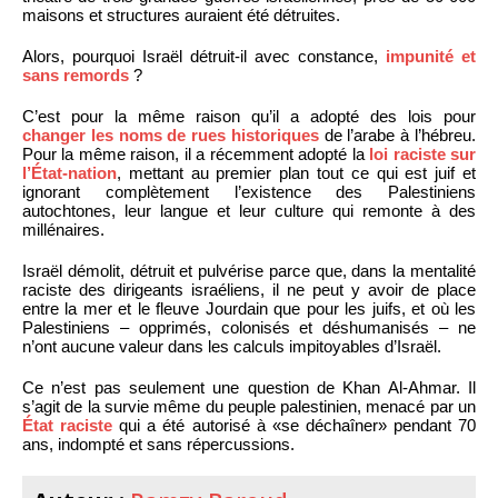
maisons et structures auraient été détruites.
Alors, pourquoi Israël détruit-il avec constance,
impunité et
sans remords
?
C’est pour la même raison qu’il a adopté des lois pour
changer les noms de rues historiques
de l’arabe à l’hébreu.
Pour la même raison, il a récemment adopté la
loi raciste sur
l’État-nation
, mettant au premier plan tout ce qui est juif et
ignorant complètement l’existence des Palestiniens
autochtones, leur langue et leur culture qui remonte à des
millénaires.
Israël démolit, détruit et pulvérise parce que, dans la mentalité
raciste des dirigeants israéliens, il ne peut y avoir de place
entre la mer et le fleuve Jourdain que pour les juifs, et où les
Palestiniens – opprimés, colonisés et déshumanisés – ne
n’ont aucune valeur dans les calculs impitoyables d’Israël.
Ce n’est pas seulement une question de Khan Al-Ahmar. Il
s’agit de la survie même du peuple palestinien, menacé par un
État raciste
qui a été autorisé à «se déchaîner» pendant 70
ans, indompté et sans répercussions.