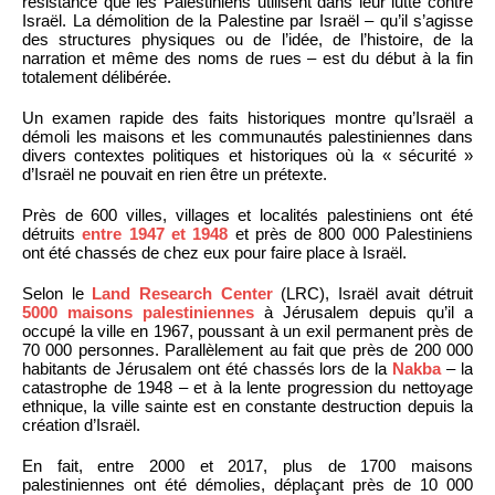
résistance que les Palestiniens utilisent dans leur lutte contre
Israël. La démolition de la Palestine par Israël – qu’il s’agisse
des structures physiques ou de l’idée, de l’histoire, de la
narration et même des noms de rues – est du début à la fin
totalement délibérée.
Un examen rapide des faits historiques montre qu’Israël a
démoli les maisons et les communautés palestiniennes dans
divers contextes politiques et historiques où la « sécurité »
d’Israël ne pouvait en rien être un prétexte.
Près de 600 villes, villages et localités palestiniens ont été
détruits
entre 1947 et 1948
et près de 800 000 Palestiniens
ont été chassés de chez eux pour faire place à Israël.
Selon le
Land Research Center
(LRC), Israël avait détruit
5000 maisons palestiniennes
à Jérusalem depuis qu’il a
occupé la ville en 1967, poussant à un exil permanent près de
70 000 personnes. Parallèlement au fait que près de 200 000
habitants de Jérusalem ont été chassés lors de la
Nakba
– la
catastrophe de 1948 – et à la lente progression du nettoyage
ethnique, la ville sainte est en constante destruction depuis la
création d’Israël.
En fait, entre 2000 et 2017, plus de 1700 maisons
palestiniennes ont été démolies, déplaçant près de 10 000