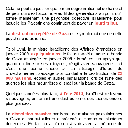
Cela ne peut se justifier que par un degré irrationnel de haine et
de peur qui s’est accumulé au fil des générations au point qu’il
forme maintenant une psychose collective israélienne pour
laquelle les Palestiniens continuent de payer un
lourd tribut
.
La
destruction répétée de Gaza
est symptomatique de cette
psychose israélienne.
Tzipi Livni, la ministre israélienne des Affaires étrangères en
janvier 2009,
expliquait ainsi
le fait qu’Israël attaque la bande
de Gaza assiégée en janvier 2009 : Israël est un «pays qui,
quand on tire sur ses citoyens, réagit avec sauvagerie – et
c’est une bonne chose ». La stratégie d’Israël de
« déchaînement sauvage » a conduit à la destruction de
22
000 maisons
, écoles et autres installations lors de l’une des
guerres les plus meurtrières d’Israël sur la bande de Gaza.
Quelques années plus tard,
à l’été 2014
, Israël est redevenu
« sauvage », entraînant une destruction et des tueries encore
plus grandes.
La
démolition massive
par Israël de maisons palestiniennes
à Gaza et partout ailleurs a précédé le Hamas de plusieurs
décennies. En fait, cela n’a rien à voir avec la méthode de