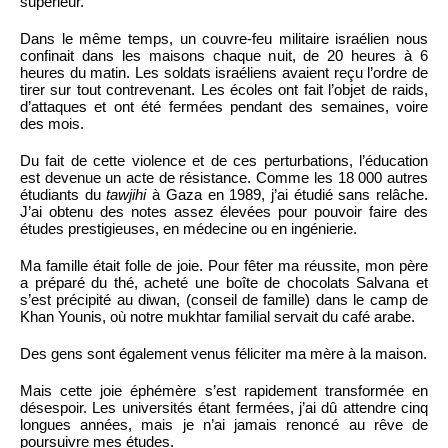
supérieur.
Dans le même temps, un couvre-feu militaire israélien nous
confinait dans les maisons chaque nuit, de 20 heures à 6
heures du matin. Les soldats israéliens avaient reçu l’ordre de
tirer sur tout contrevenant. Les écoles ont fait l’objet de raids,
d’attaques et ont été fermées pendant des semaines, voire
des mois.
Du fait de cette violence et de ces perturbations, l’éducation
est devenue un acte de résistance. Comme les 18 000 autres
étudiants du
tawjihi
à Gaza en 1989, j’ai étudié sans relâche.
J’ai obtenu des notes assez élevées pour pouvoir faire des
études prestigieuses, en médecine ou en ingénierie.
Ma famille était folle de joie. Pour fêter ma réussite, mon père
a préparé du thé, acheté une boîte de chocolats Salvana et
s’est précipité au diwan, (conseil de famille) dans le camp de
Khan Younis, où notre mukhtar familial servait du café arabe.
Des gens sont également venus féliciter ma mère à la maison.
Mais cette joie éphémère s’est rapidement transformée en
désespoir. Les universités étant fermées, j’ai dû attendre cinq
longues années, mais je n’ai jamais renoncé au rêve de
poursuivre mes études.