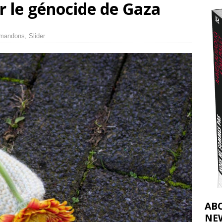
r le génocide de Gaza
t 2026 ]
urir : le « processus de paix » à Gaza et la propagande occidentale
[
mandons
,
Slider
AB
NE