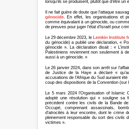
lorsqu’ils se produisent, plutôt que d’être u
Il ne fait guère de doute que l’attaque sauva
génocide
. En effet, les organisations et p
comme équivalant à un génocide, ou comme c’
de preuves pour juger l’état d’Israël pour cr
Le 29 décembre 2023, le
Lemkin Institute 
du génocide) a publié une déclaration, « Po
génocide ». La déclaration disait : « L’inst
Palestiniens reviennent non seulement à de
aussi à un génocide. »
Le 26 janvier 2024, dans son arrêt sur l’affai
de Justice de la Haye a déclaré « qu’au
accusations de l’Afrique du Sud auraient ét
coup des dispositions de la Convention (sur 
Le 5 mars 2024 l’Organisation of Islamic C
adopté une résolution qui « souligne sa 
précédent contre les civils de la Bande de
Occupé, comprenant assassinats, bomba
d’atrocités à leur encontre, dont le crime 
pleinement responsable du sort des civils 
victimes ».