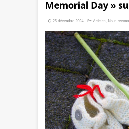
Memorial Day » su
toxiques
[ 3 aoû
Capituler ou mo
25 décembre 2024
Articles
,
Nous recom
6 août 2026 ]