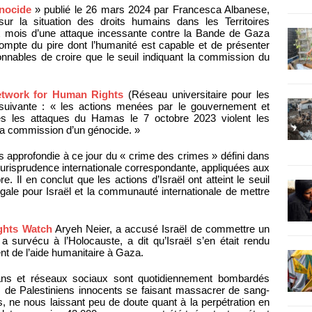
nocide
» publié le 26 mars 2024 par Francesca Albanese,
ur la situation des droits humains dans les Territoires
ix mois d’une attaque incessante contre la Bande de Gaza
compte du pire dont l’humanité est capable et de présenter
onnables de croire que le seuil indiquant la commission du
etwork for Human Rights
(Réseau universitaire pour les
 suivante : « les actions menées par le gouvernement et
ès les attaques du Hamas le 7 octobre 2023 violent les
 à la commission d’un génocide. »
lus approfondie à ce jour du « crime des crimes » défini dans
jurisprudence internationale correspondante, appliquées aux
e. Il en conclut que les actions d’Israël ont atteint le seuil
légale pour Israël et la communauté internationale de mettre
hts Watch
Aryeh Neier, a accusé Israël de commettre un
a survécu à l’Holocauste, a dit qu’Israël s’en était rendu
nt de l’aide humanitaire à Gaza.
rans et réseaux sociaux sont quotidiennement bombardés
s de Palestiniens innocents se faisant massacrer de sang-
es, ne nous laissant peu de doute quant à la perpétration en