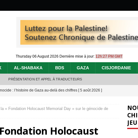
Thursday 06 August 2026
Dernière mise à jour:
12h:27 PM GMT
X
AL-SHABAKA
BDS
GAZA
CISJORDANIE
PRÉSENTATION ET APPEL À TRADUCTEURS
nocide : l’histoire de Gaza au-delà des chiffres
[ 5 août 2026 ]
effacent les preuves du génocide à Gaza
[ 4 août 2026 ]
NO
à la « Fondation Holocaust Memorial Day » sur le génocide de
 annonce un « accord de paix » à Gaza, les Israéliens multiplie les
CHI
JEU
2026 ]
« Fondation Holocaust
e servent de la Cisjordanie comme d’une poubelle pour leurs déchets