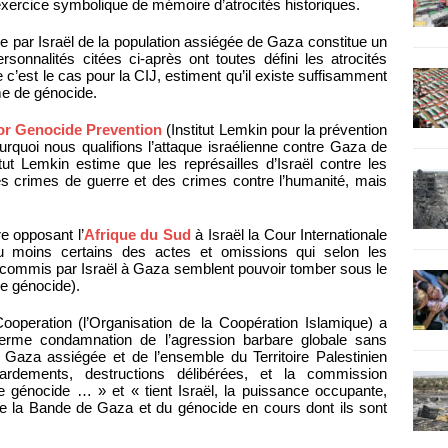
n exercice symbolique de mémoire d’atrocités historiques.
ge par Israël de la population assiégée de Gaza constitue un
ersonnalités citées ci-après ont toutes défini les atrocités
est le cas pour la CIJ, estiment qu’il existe suffisamment
ime de génocide.
for Genocide Prevention
(Institut Lemkin pour la prévention
urquoi nous qualifions l’attaque israélienne contre Gaza de
itut Lemkin estime que les représailles d’Israël contre les
s crimes de guerre et des crimes contre l’humanité, mais
re opposant l’
Afrique du Sud
à Israël la Cour Internationale
 moins certains des actes et omissions qui selon les
é commis par Israël à Gaza semblent pouvoir tomber sous le
le génocide).
ooperation (l’Organisation de la Coopération Islamique) a
ferme condamnation de l’agression barbare globale sans
 Gaza assiégée et de l’ensemble du Territoire Palestinien
rdements, destructions délibérées, et la commission
de génocide … » et « tient Israël, la puissance occupante,
de la Bande de Gaza et du génocide en cours dont ils sont