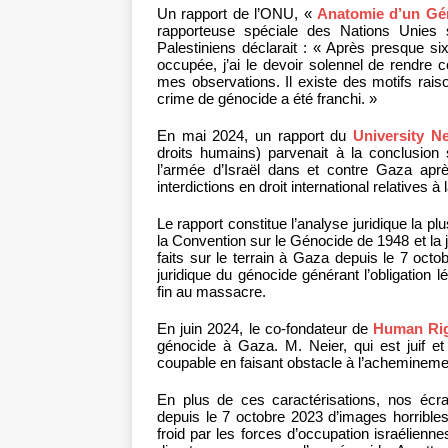
Un rapport de l’ONU, «
Anatomie d’un Gé
rapporteuse spéciale des Nations Unies s
Palestiniens déclarait : « Après presque s
occupée, j’ai le devoir solennel de rendre 
mes observations. Il existe des motifs rais
crime de génocide a été franchi. »
En mai 2024, un rapport du
University N
droits humains) parvenait à la conclusion
l’armée d’Israël dans et contre Gaza apr
interdictions en droit international relatives
Le rapport constitue l’analyse juridique la p
la Convention sur le Génocide de 1948 et la 
faits sur le terrain à Gaza depuis le 7 octobr
juridique du génocide générant l’obligation 
fin au massacre.
En juin 2024, le co-fondateur de
Human Rig
génocide à Gaza. M. Neier, qui est juif et 
coupable en faisant obstacle à l’achemineme
En plus de ces caractérisations, nos éc
depuis le 7 octobre 2023 d’images horrible
froid par les forces d’occupation israélienn