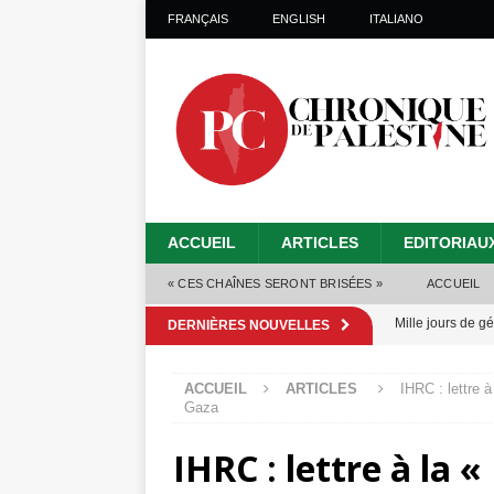
FRANÇAIS
ENGLISH
ITALIANO
ACCUEIL
ARTICLES
EDITORIAU
« CES CHAÎNES SERONT BRISÉES »
ACCUEIL
Mille jours de gé
DERNIÈRES NOUVELLES
Les Israéliens 
ACCUEIL
ARTICLES
IHRC : lettre 
Alors que Trump
Gaza
tueries
[ 4 août 
IHRC : lettre à la 
Les Israéliens s