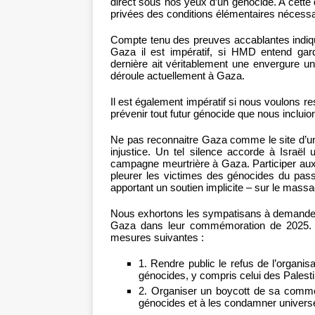
direct sous nos yeux d’un génocide. A cette
privées des conditions élémentaires nécessa
Compte tenu des preuves accablantes indiqua
Gaza il est impératif, si HMD entend gar
dernière ait véritablement une envergure un
déroule actuellement à Gaza.
Il est également impératif si nous voulons res
prévenir tout futur génocide que nous inclui
Ne pas reconnaitre Gaza comme le site d’un
injustice. Un tel silence accorde à Israël 
campagne meurtrière à Gaza. Participer a
pleurer les victimes des génocides du pass
apportant un soutien implicite – sur le mass
Nous exhortons les sympatisans à demander
Gaza dans leur commémoration de 2025. 
mesures suivantes :
1. Rendre public le refus de l’organ
génocides, y compris celui des Palest
2. Organiser un boycott de sa commém
génocides et à les condamner univers