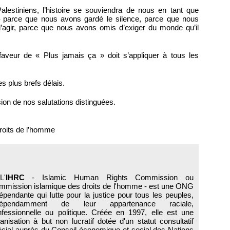
estiniens, l’histoire se souviendra de nous en tant que
– parce que nous avons gardé le silence, parce que nous
d’agir, parce que nous avons omis d’exiger du monde qu’il
faveur de « Plus jamais ça » doit s’appliquer à tous les
es plus brefs délais.
ion de nos salutations distinguées.
roits de l’homme
L'
IHRC
- Islamic Human Rights Commission ou
mmission islamique des droits de l'homme - est une ONG
épendante qui lutte pour la justice pour tous les peuples,
dépendamment de leur appartenance raciale,
fessionnelle ou politique. Créée en 1997, elle est une
anisation à but non lucratif dotée d'un statut consultatif
cial auprès du Conseil économique et social des Nations