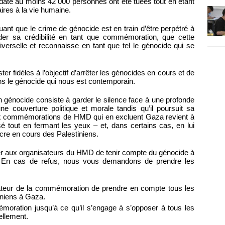
 date au moins 42 000 personnes ont été tuées tout en étant
ires à la vie humaine.
nt que le crime de génocide est en train d’être perpétré à
der sa crédibilité en tant que commémoration, que cette
iverselle et reconnaisse en tant que tel le génocide qui se
ter fidèles à l’objectif d’arrêter les génocides en cours et de
ons le génocide qui nous est contemporain.
 génocide consiste à garder le silence face à une profonde
une couverture politique et morale tandis qu’il poursuit sa
ux commémorations de HMD qui en excluent Gaza revient à
é tout en fermant les yeux – et, dans certains cas, en lui
acre en cours des Palestiniens.
 aux organisateurs du HMD de tenir compte du génocide à
En cas de refus, nous vous demandons de prendre les
isateur de la commémoration de prendre en compte tous les
iniens à Gaza.
oration jusqu’à ce qu’il s’engage à s’opposer à tous les
ellement.