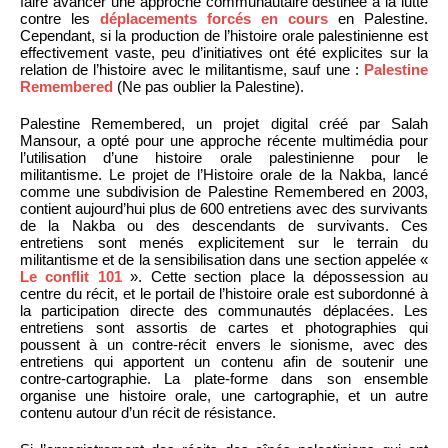
faire avancer une approche communautaire destinée à la lutte
contre les
déplacements forcés en cours
en Palestine.
Cependant, si la production de l’histoire orale palestinienne est
effectivement vaste, peu d’initiatives ont été explicites sur la
relation de l’histoire avec le militantisme, sauf une :
Palestine
Remembered
(Ne pas oublier la Palestine).
Palestine Remembered, un projet digital créé par Salah
Mansour, a opté pour une approche récente multimédia pour
l’utilisation d’une histoire orale palestinienne pour le
militantisme. Le projet de l’Histoire orale de la Nakba, lancé
comme une subdivision de Palestine Remembered en 2003,
contient aujourd’hui plus de 600 entretiens avec des survivants
de la Nakba ou des descendants de survivants. Ces
entretiens sont menés explicitement sur le terrain du
militantisme et de la sensibilisation dans une section appelée «
Le conflit 101
». Cette section place la dépossession au
centre du récit, et le portail de l’histoire orale est subordonné à
la participation directe des communautés déplacées. Les
entretiens sont assortis de cartes et photographies qui
poussent à un contre-récit envers le sionisme, avec des
entretiens qui apportent un contenu afin de soutenir une
contre-cartographie. La plate-forme dans son ensemble
organise une histoire orale, une cartographie, et un autre
contenu autour d’un récit de résistance.