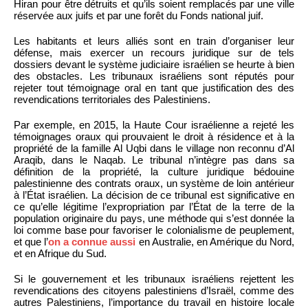
Hiran pour être détruits et qu’ils soient remplacés par une ville
réservée aux juifs et par une forêt du Fonds national juif.
Les habitants et leurs alliés sont en train d’organiser leur
défense, mais exercer un recours juridique sur de tels
dossiers devant le système judiciaire israélien se heurte à bien
des obstacles. Les tribunaux israéliens sont réputés pour
rejeter tout témoignage oral en tant que justification des des
revendications territoriales des Palestiniens.
Par exemple, en 2015, la Haute Cour israélienne a rejeté les
témoignages oraux qui prouvaient le droit à résidence et à la
propriété de la famille Al Uqbi dans le village non reconnu d’Al
Araqib, dans le Naqab. Le tribunal n’intègre pas dans sa
définition de la propriété, la culture juridique bédouine
palestinienne des contrats oraux, un système de loin antérieur
à l’État israélien. La décision de ce tribunal est significative en
ce qu’elle légitime l’expropriation par l’État de la terre de la
population originaire du pays, une méthode qui s’est donnée la
loi comme base pour favoriser le colonialisme de peuplement,
et que l’
on a connue aussi
en Australie, en Amérique du Nord,
et en Afrique du Sud.
Si le gouvernement et les tribunaux israéliens rejettent les
revendications des citoyens palestiniens d’Israël, comme des
autres Palestiniens, l’importance du travail en histoire locale