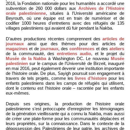
2016, la Fondation nationale pour les humanités a accordé une
subvention de 260 000 dollars aux
Archives de l’Histoire
orale palestinienne
, situées à l’Université américaine de
Beyrouth, où une équipe est en train de numériser et de
codifier 1000 heures d’entretiens avec des réfugiés de 135
villages palestiniens qui avaient dû fuir pendant la Nakba.
D’autres productions récentes comprennent des
articles de
journaux
ainsi que des thèmes pour des articles de
magazines
et de
journaux
, des
conférences
et des
ateliers
de la communauté, des
entretiens audio
, et le projet du
Musée de la Nakba
à Washington DC. Le nouveau
Musée
palestinien
sur le campus de l’Université de Birzeit, inauguré
en mai 2016, peut également devenir une institution importante
de l’histoire orale. De plus, Sayigh poursuit son engagement à
travers de tels projets, comme les
livres d’histoire
pour les
enfants palestiniens dans les camps de réfugiés qui utilisent,
dont le contenu est l’histoire orale – racontée par les enfants
eux-mêmes.
Depuis ses origines, la production de l’histoire orale
palestinienne s’est préoccupée d’enregistrer les témoignages
de la génération vieillissante qui a connu la Nakba, mais aussi
de créer une plate-forme pour les communautés déplacées et
leurs propriétés, sur la connaissance. Dans le contexte de la
dépossession des Palestiniens de leur patrie, les archives de