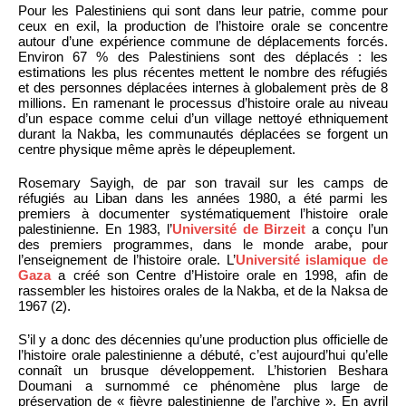
Pour les Palestiniens qui sont dans leur patrie, comme pour
ceux en exil, la production de l’histoire orale se concentre
autour d’une expérience commune de déplacements forcés.
Environ 67 % des Palestiniens sont des déplacés : les
estimations les plus récentes mettent le nombre des réfugiés
et des personnes déplacées internes à globalement près de 8
millions. En ramenant le processus d’histoire orale au niveau
d’un espace comme celui d’un village nettoyé ethniquement
durant la Nakba, les communautés déplacées se forgent un
centre physique même après le dépeuplement.
Rosemary Sayigh, de par son travail sur les camps de
réfugiés au Liban dans les années 1980, a été parmi les
premiers à documenter systématiquement l’histoire orale
palestinienne. En 1983, l’
Université de Birzeit
a conçu l’un
des premiers programmes, dans le monde arabe, pour
l’enseignement de l’histoire orale. L’
Université islamique de
Gaza
a créé son Centre d’Histoire orale en 1998, afin de
rassembler les histoires orales de la Nakba, et de la Naksa de
1967 (2).
S’il y a donc des décennies qu’une production plus officielle de
l’histoire orale palestinienne a débuté, c’est aujourd’hui qu’elle
connaît un brusque développement. L’historien Beshara
Doumani a surnommé ce phénomène plus large de
préservation de « fièvre palestinienne de l’archive ». En avril