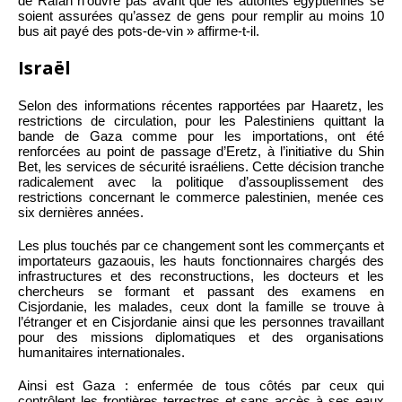
de Rafah n’ouvre pas avant que les autorités égyptiennes se
soient assurées qu’assez de gens pour remplir au moins 10
bus ait payé des pots-de-vin » affirme-t-il.
Israël
Selon des informations récentes rapportées par Haaretz, les
restrictions de circulation, pour les Palestiniens quittant la
bande de Gaza comme pour les importations, ont été
renforcées au point de passage d’Eretz, à l’initiative du Shin
Bet, les services de sécurité israéliens. Cette décision tranche
radicalement avec la politique d’assouplissement des
restrictions concernant le commerce palestinien, menée ces
six dernières années.
Les plus touchés par ce changement sont les commerçants et
importateurs gazaouis, les hauts fonctionnaires chargés des
infrastructures et des reconstructions, les docteurs et les
chercheurs se formant et passant des examens en
Cisjordanie, les malades, ceux dont la famille se trouve à
l’étranger et en Cisjordanie ainsi que les personnes travaillant
pour des missions diplomatiques et des organisations
humanitaires internationales.
Ainsi est Gaza : enfermée de tous côtés par ceux qui
contrôlent les frontières terrestres et sans accès à ses eaux