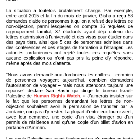
La situation a toutefois brutalement changé. Par exemple,
entre août 2015 et la fin du mois de janvier, Gisha a reçu 58
demandes d’aide de personnes à qui on a refusé des lettres de
non-objection, parmi lesquelles on compte 16 requêtes de
regroupement familial, 37 étudiants ayant déjà obtenu des
lettres d’admission à l’université et des visas pour étudier dans
des pays tiers, ainsi que 5 cas de personnes admises dans
des conférences et des stages de formation à l’étranger. Les
autorités jordaniennes ont rejeté toutes ces requêtes sans
aucune explication ou n’ont pas pris la peine d’y répondre,
même après des mois d’attente.
“Nous avons demandé aux Jordaniens les chiffres – combien
de personnes voyagent aujourd’hui, combien demandent
l’autorisation de voyager – mais nous attendons toujours une
réponse” déclare Sari Bashi qui dirige le bureau Israël-
Palestine de
Human Rights Watch
. « J’aimerais insister sur
le fait que les personnes demandant les lettres de non-
objection souhaitent avoir la permission de transiter par la
Jordanie, non pas d’y rester. La plupart d’entre eux fournissent,
avec leur demande, une copie d’un visa étranger ou d’un
permis de résidence ainsi qu’une copie d’un billet d’avion en
partance d’Amman.
Les seuls Palestiniens ayant finalement pu s’y rendre en toute