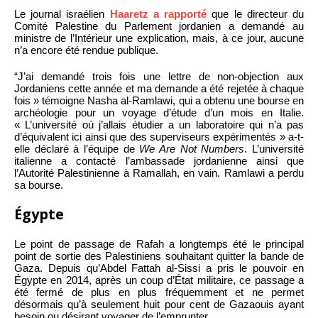
Le journal israélien
Haaretz a rapporté
que le directeur du
Comité Palestine du Parlement jordanien a demandé au
ministre de l’Intérieur une explication, mais, à ce jour, aucune
n’a encore été rendue publique.
“J’ai demandé trois fois une lettre de non-objection aux
Jordaniens cette année et ma demande a été rejetée à chaque
fois » témoigne Nasha al-Ramlawi, qui a obtenu une bourse en
archéologie pour un voyage d’étude d’un mois en Italie.
« L’université où j’allais étudier a un laboratoire qui n’a pas
d’équivalent ici ainsi que des superviseurs expérimentés » a-t-
elle déclaré à l’équipe de
We Are Not Numbers
. L’université
italienne a contacté l’ambassade jordanienne ainsi que
l’Autorité Palestinienne à Ramallah, en vain. Ramlawi a perdu
sa bourse.
Égypte
Le point de passage de Rafah a longtemps été le principal
point de sortie des Palestiniens souhaitant quitter la bande de
Gaza. Depuis qu’Abdel Fattah al-Sissi a pris le pouvoir en
Égypte en 2014, après un coup d’État militaire, ce passage a
été fermé de plus en plus fréquemment et ne permet
désormais qu’à seulement huit pour cent de Gazaouis ayant
besoin ou désirant voyager de l’emprunter.