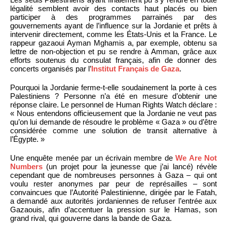
légalité semblent avoir des contacts haut placés ou bien
participer à des programmes parrainés par des
gouvernements ayant de l’influence sur la Jordanie et prêts à
intervenir directement, comme les États-Unis et la France. Le
rappeur gazaoui Ayman Mghamis a, par exemple, obtenu sa
lettre de non-objection et pu se rendre à Amman, grâce aux
efforts soutenus du consulat français, afin de donner des
concerts organisés par l’
Institut Français de Gaza
.
Pourquoi la Jordanie ferme-t-elle soudainement la porte à ces
Palestiniens ? Personne n’a été en mesure d’obtenir une
réponse claire. Le personnel de Human Rights Watch déclare :
« Nous entendons officieusement que la Jordanie ne veut pas
qu’on lui demande de résoudre le problème « Gaza » ou d’être
considérée comme une solution de transit alternative à
l’Égypte. »
Une enquête menée par un écrivain membre de
We Are Not
Numbers
(un projet pour la jeunesse que j’ai lancé) révèle
cependant que de nombreuses personnes à Gaza – qui ont
voulu rester anonymes par peur de représailles – sont
convaincues que l’Autorité Palestinienne, dirigée par le Fatah,
a demandé aux autorités jordaniennes de refuser l’entrée aux
Gazaouis, afin d’accentuer la pression sur le Hamas, son
grand rival, qui gouverne dans la bande de Gaza.