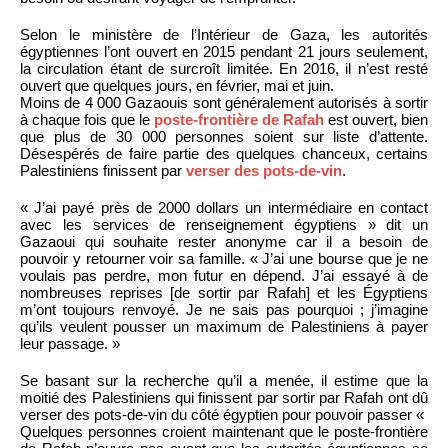
Selon le ministère de l’Intérieur de Gaza, les autorités
égyptiennes l’ont ouvert en 2015 pendant 21 jours seulement,
la circulation étant de surcroît limitée. En 2016, il n’est resté
ouvert que quelques jours, en février, mai et juin.
Moins de 4 000 Gazaouis sont généralement autorisés à sortir
à chaque fois que le
poste-frontière de Rafah
est ouvert, bien
que plus de 30 000 personnes soient sur liste d’attente.
Désespérés de faire partie des quelques chanceux, certains
Palestiniens finissent par
verser des pots-de-vin
.
« J’ai payé près de 2000 dollars un intermédiaire en contact
avec les services de renseignement égyptiens » dit un
Gazaoui qui souhaite rester anonyme car il a besoin de
pouvoir y retourner voir sa famille. « J’ai une bourse que je ne
voulais pas perdre, mon futur en dépend. J’ai essayé à de
nombreuses reprises [de sortir par Rafah] et les Égyptiens
m’ont toujours renvoyé. Je ne sais pas pourquoi ; j’imagine
qu’ils veulent pousser un maximum de Palestiniens à payer
leur passage. »
Se basant sur la recherche qu’il a menée, il estime que la
moitié des Palestiniens qui finissent par sortir par Rafah ont dû
verser des pots-de-vin du côté égyptien pour pouvoir passer «
Quelques personnes croient maintenant que le poste-frontière