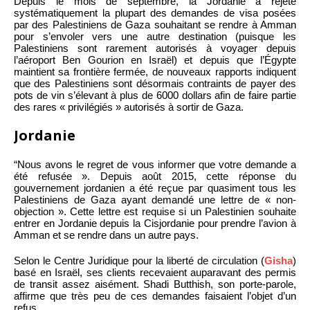
Depuis le mois de septembre, la Jordanie a rejeté
systématiquement la plupart des demandes de visa posées
par des Palestiniens de Gaza souhaitant se rendre à Amman
pour s’envoler vers une autre destination (puisque les
Palestiniens sont rarement autorisés à voyager depuis
l’aéroport Ben Gourion en Israël) et depuis que l’Égypte
maintient sa frontière fermée, de nouveaux rapports indiquent
que des Palestiniens sont désormais contraints de payer des
pots de vin s’élevant à plus de 6000 dollars afin de faire partie
des rares « privilégiés » autorisés à sortir de Gaza.
Jordanie
“Nous avons le regret de vous informer que votre demande a
été refusée ». Depuis août 2015, cette réponse du
gouvernement jordanien a été reçue par quasiment tous les
Palestiniens de Gaza ayant demandé une lettre de « non-
objection ». Cette lettre est requise si un Palestinien souhaite
entrer en Jordanie depuis la Cisjordanie pour prendre l’avion à
Amman et se rendre dans un autre pays.
Selon le Centre Juridique pour la liberté de circulation (
Gisha
)
basé en Israël, ses clients recevaient auparavant des permis
de transit assez aisément. Shadi Butthish, son porte-parole,
affirme que très peu de ces demandes faisaient l’objet d’un
refus.