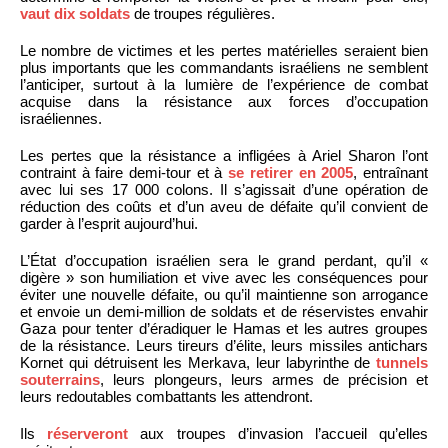
vaut dix soldats
de troupes régulières.
Le nombre de victimes et les pertes matérielles seraient bien
plus importants que les commandants israéliens ne semblent
l’anticiper, surtout à la lumière de l’expérience de combat
acquise dans la résistance aux forces d’occupation
israéliennes.
Les pertes que la résistance a infligées à Ariel Sharon l’ont
contraint à faire demi-tour et à
se retirer en 2005
, entraînant
avec lui ses 17 000 colons. Il s’agissait d’une opération de
réduction des coûts et d’un aveu de défaite qu’il convient de
garder à l’esprit aujourd’hui.
L’État d’occupation israélien sera le grand perdant, qu’il «
digère » son humiliation et vive avec les conséquences pour
éviter une nouvelle défaite, ou qu’il maintienne son arrogance
et envoie un demi-million de soldats et de réservistes envahir
Gaza pour tenter d’éradiquer le Hamas et les autres groupes
de la résistance. Leurs tireurs d’élite, leurs missiles antichars
Kornet qui détruisent les Merkava, leur labyrinthe de
tunnels
souterrains
, leurs plongeurs, leurs armes de précision et
leurs redoutables combattants les attendront.
Ils
réserveront
aux troupes d’invasion l’accueil qu’elles