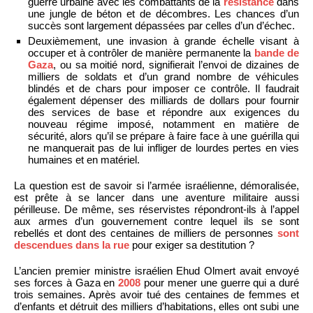
guerre urbaine avec les combattants de la
résistance
dans
une jungle de béton et de décombres. Les chances d’un
succès sont largement dépassées par celles d’un d’échec.
Deuxièmement, une invasion à grande échelle visant à
occuper et à contrôler de manière permanente la
bande de
Gaza
, ou sa moitié nord, signifierait l’envoi de dizaines de
milliers de soldats et d’un grand nombre de véhicules
blindés et de chars pour imposer ce contrôle. Il faudrait
également dépenser des milliards de dollars pour fournir
des services de base et répondre aux exigences du
nouveau régime imposé, notamment en matière de
sécurité, alors qu’il se prépare à faire face à une guérilla qui
ne manquerait pas de lui infliger de lourdes pertes en vies
humaines et en matériel.
La question est de savoir si l’armée israélienne, démoralisée,
est prête à se lancer dans une aventure militaire aussi
périlleuse. De même, ses réservistes répondront-ils à l’appel
aux armes d’un gouvernement contre lequel ils se sont
rebellés et dont des centaines de milliers de personnes
sont
descendues dans la rue
pour exiger sa destitution ?
L’ancien premier ministre israélien Ehud Olmert avait envoyé
ses forces à Gaza en
2008
pour mener une guerre qui a duré
trois semaines. Après avoir tué des centaines de femmes et
d’enfants et détruit des milliers d’habitations, elles ont subi une