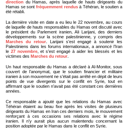
direction
du Hamas, après laquelle de hauts dirigeants du
Hamas se sont
fréquemment rendus
à Téhéran, le soutien a
été rétabli.
La dernière visite en date a eu lieu le 22 novembre, au cours
de laquelle de hauts responsables du Hamas ont discuté avec
le président du Parlement iranien, Ali Larijani, des derniers
développements sur la scène palestinienne, y compris des
Marches du retour
. Larijani s’est engagé à soutenir les
Palestiniens dans les forums internationaux, a annoncé l’Iran
le
27 novembre
, et s’est engagé à aider les blessés et les
victimes des
Marches du retour
.
Un haut responsable du Hamas a déclaré à Al-Monitor, sous
couvert de l’anonymat, que le soutien financier et militaire
iranien à son mouvement ne s’était pas arrêté en dépit de leurs
points de vue divergents sur le conflit en Syrie, tout en
affirmant que le soutien n’avait pas été constant ces dernières
années.
Ce responsable a ajouté que les relations du Hamas avec
Téhéran étaient au beau fixe après les visites de plusieurs
dirigeants du Hamas en Iran ces derniers mois, le mouvement
renforçant à ces occasions ses relations avec le régime
iranien. Il n’y aurait plus aucun malentendu concernant la
position adoptée par le Hamas dans le conflit en Syrie.