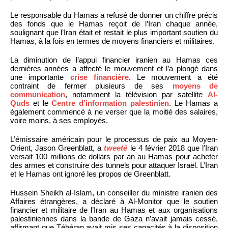
Le responsable du Hamas a refusé de donner un chiffre précis
des fonds que le Hamas reçoit de l’Iran chaque année,
soulignant que l’Iran était et restait le plus important soutien du
Hamas, à la fois en termes de moyens financiers et militaires.
La diminution de l’appui financier iranien au Hamas ces
dernières années a affecté le mouvement et l’a plongé dans
une importante
crise financière
. Le mouvement a été
contraint de fermer plusieurs de ses
moyens de
communication
, notamment la télévision par satellite
Al-
Quds
et le
Centre d’information palestinien
. Le Hamas a
également commencé à ne verser que la moitié des salaires,
voire moins, à ses employés.
L’émissaire américain pour le processus de paix au Moyen-
Orient, Jason Greenblatt, a
tweeté
le 4 février 2018 que l’Iran
versait 100 millions de dollars par an au Hamas pour acheter
des armes et construire des tunnels pour attaquer Israël. L’Iran
et le Hamas ont ignoré les propos de Greenblatt.
Hussein Sheikh al-Islam, un conseiller du ministre iranien des
Affaires étrangères, a déclaré à Al-Monitor que le soutien
financier et militaire de l’Iran au Hamas et aux organisations
palestiniennes dans la bande de Gaza n’avait jamais cessé,
affirmant que Téhéran avait mis ses capacités à la disposition