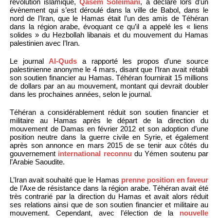
révolution islamique,
Qasem Soleimani
, a déclaré lors d’un
évènement qui s’est déroulé dans la ville de Babol, dans le
nord de l’Iran, que le Hamas était l’un des amis de Téhéran
dans la région arabe, évoquant ce qu’il a appelé les « liens
solides » du Hezbollah libanais et du mouvement du Hamas
palestinien avec l’Iran.
Le journal
Al-Quds
a rapporté les propos d’une source
palestinienne anonyme le 4 mars, disant que l’Iran avait rétabli
son soutien financier au Hamas. Téhéran fournirait 15 millions
de dollars par an au mouvement, montant qui devrait doubler
dans les prochaines années, selon le journal.
Téhéran a considérablement réduit son soutien financier et
militaire au Hamas après le départ de la direction du
mouvement de Damas en février 2012 et son adoption d’une
position neutre dans la guerre civile en Syrie, et également
après son annonce en mars 2015 de se tenir aux côtés du
gouvernement
international reconnu
du Yémen soutenu par
l’Arabie Saoudite.
L’Iran avait souhaité que le Hamas
prenne position en faveur
de l’Axe de résistance dans la région arabe. Téhéran avait été
très contrarié par la direction du Hamas et avait alors réduit
ses relations ainsi que de son soutien financier et militaire au
mouvement. Cependant, avec l’élection de la
nouvelle