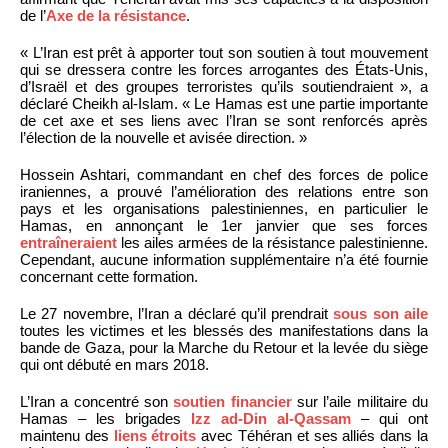
de l’
Axe de la résistance
.
« L’Iran est prêt à apporter tout son soutien à tout mouvement
qui se dressera contre les forces arrogantes des États-Unis,
d’Israël et des groupes terroristes qu’ils soutiendraient », a
déclaré Cheikh al-Islam. « Le Hamas est une partie importante
de cet axe et ses liens avec l’Iran se sont renforcés après
l’élection de la nouvelle et avisée direction. »
Hossein Ashtari, commandant en chef des forces de police
iraniennes, a prouvé l’amélioration des relations entre son
pays et les organisations palestiniennes, en particulier le
Hamas, en annonçant le 1er janvier que ses forces
entraîneraient
les ailes armées de la résistance palestinienne.
Cependant, aucune information supplémentaire n’a été fournie
concernant cette formation.
Le 27 novembre, l’Iran a déclaré qu’il prendrait
sous son aile
toutes les victimes et les blessés des manifestations dans la
bande de Gaza, pour la Marche du Retour et la levée du siège
qui ont débuté en mars 2018.
L’Iran a concentré son
soutien financier
sur l’aile militaire du
Hamas – les brigades
Izz ad-Din al-Qassam
– qui ont
maintenu des
liens étroits
avec Téhéran et ses alliés dans la