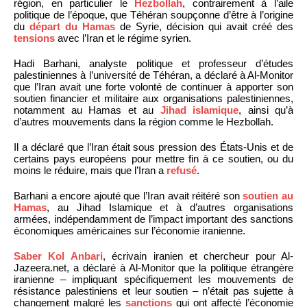
région, en particulier le
Hezbollah
, contrairement à l’aile
politique de l’époque, que Téhéran soupçonne d’être à l’origine
du
départ du Hamas
de Syrie, décision qui avait créé des
tensions
avec l’Iran et le régime syrien.
Hadi Barhani, analyste politique et professeur d’études
palestiniennes à l’université de Téhéran, a déclaré à Al-Monitor
que l’Iran avait une forte volonté de continuer à apporter son
soutien financier et militaire aux organisations palestiniennes,
notamment au Hamas et au
Jihad islamique
, ainsi qu’à
d’autres mouvements dans la région comme le Hezbollah.
Il a déclaré que l’Iran était sous pression des États-Unis et de
certains pays européens pour mettre fin à ce soutien, ou du
moins le réduire, mais que l’Iran a
refusé
.
Barhani a encore ajouté que l’Iran avait réitéré son
soutien au
Hamas
, au Jihad Islamique et à d’autres organisations
armées, indépendamment de l’impact important des sanctions
économiques américaines sur l’économie iranienne.
Saber Kol Anbari
, écrivain iranien et chercheur pour Al-
Jazeera.net, a déclaré à Al-Monitor que la politique étrangère
iranienne – impliquant spécifiquement les mouvements de
résistance palestiniens et leur soutien – n’était pas sujette à
changement malgré les
sanctions
qui ont affecté l’économie