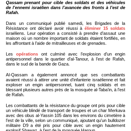
Qassam prenant pour cible des soldats et des véhicules
de l’ennemi israélien dans l’avancée des fronts à l’est de
Rafah.
Dans un communiqué publié samedi, les Brigades de la
Résistance ont déclaré avoir réussi à
éliminer 15 soldats
israéliens. Leur opération a consisté à prendre d’assaut une
maison où un nombre important de soldats étaient fortifiés, en
les affrontant à l’aide de mitrailleuses et de grenades.
Les
opérations
ont culminé avec l’explosion d’un engin
antipersonnel dans le quartier d’al-Tanour, à l’est de Rafah,
dans le sud de la bande de Gaza.
Al-Qassam a également annoncé que ses combattants
avaient réussi à attirer une unité d’infanterie israélienne et fait
exploser un engin antipersonnel, tuant cinq soldats et en
blessant plusieurs autres près de la mosquée al-Taba’in, à l’est
de Rafah.
Les combattants de la résistance du groupe ont pris pour cible
un véhicule blindé de transport de troupes et un char Merkava
avec des obus al-Yassin 105 dans les environs du cimetière à
l’est de la ville, selon un communiqué, ajoutant qu’un bulldozer
militaire D9 a été pris pour cible avec un engin hautement
explosif Shawaz, à l’est de la mosquée Haroun.