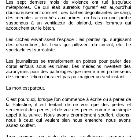
Les sept derniers mois de violence ont tué jusqu’aux
métaphores. Ce qui était autrefois figuratif est aujourd’hui
douloureusement concret : des barbes dégoulinantes de sang,
des meubles accrochés aux arbres, un bras ou une jambe
suspendus à un ventilateur de plafond, des femmes qui
accouchent sur le béton.
Les clichés envahissent l’espace : les plantes qui surgissent
des décombres, les fleurs qui jaillissent du ciment, etc. Le
spectacle est surréaliste.
Les journalistes se transforment en poètes pour parler des
corps enfouis sous les ruines. Les médecins inventent des
acronymes pour des pathologies que même mes professeurs
de science-fiction n’auraient pas pu imaginer un seul instant.
La mort est partout.
C’est pourquoi, lorsque l’on commence à écrire ou à parler de
la Palestine, il est tentant de ne voir que des pertes et
seulement des pertes, et de voir ces pertes comme un simple
appel à la survie. Nous avons énormément souffert, disons-
nous à ceux qui veulent bien nous entendre, nous avons
assez souffert.
Trop souvent, on parle de nos souffrances, comme si