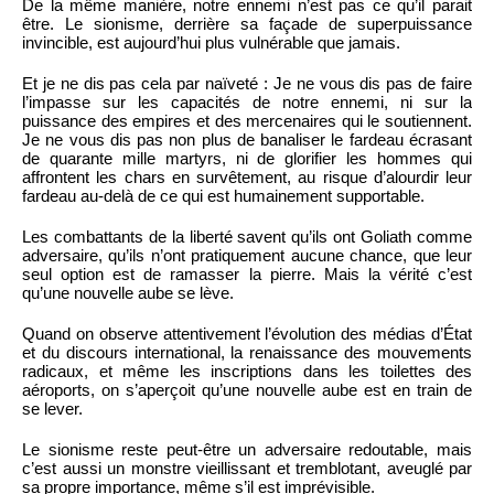
De la même manière, notre ennemi n’est pas ce qu’il parait
être. Le sionisme, derrière sa façade de superpuissance
invincible, est aujourd’hui plus vulnérable que jamais.
Et je ne dis pas cela par naïveté : Je ne vous dis pas de faire
l’impasse sur les capacités de notre ennemi, ni sur la
puissance des empires et des mercenaires qui le soutiennent.
Je ne vous dis pas non plus de banaliser le fardeau écrasant
de quarante mille martyrs, ni de glorifier les hommes qui
affrontent les chars en survêtement, au risque d’alourdir leur
fardeau au-delà de ce qui est humainement supportable.
Les combattants de la liberté savent qu’ils ont Goliath comme
adversaire, qu’ils n’ont pratiquement aucune chance, que leur
seul option est de ramasser la pierre. Mais la vérité c’est
qu’une nouvelle aube se lève.
Quand on observe attentivement l’évolution des médias d’État
et du discours international, la renaissance des mouvements
radicaux, et même les inscriptions dans les toilettes des
aéroports, on s’aperçoit qu’une nouvelle aube est en train de
se lever.
Le sionisme reste peut-être un adversaire redoutable, mais
c’est aussi un monstre vieillissant et tremblotant, aveuglé par
sa propre importance, même s’il est imprévisible.