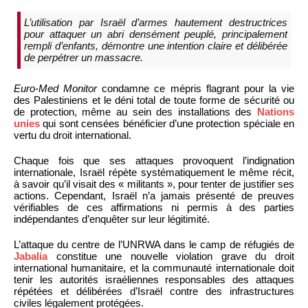
L’utilisation par Israël d’armes hautement destructrices
pour attaquer un abri densément peuplé, principalement
rempli d’enfants, démontre une intention claire et délibérée
de perpétrer un massacre.
Euro-Med Monitor
condamne ce mépris flagrant pour la vie
des Palestiniens et le déni total de toute forme de sécurité ou
de protection, même au sein des installations des
Nations
unies
qui sont censées bénéficier d’une protection spéciale en
vertu du droit international.
Chaque fois que ses attaques provoquent l’indignation
internationale, Israël répète systématiquement le même récit,
à savoir qu’il visait des « militants », pour tenter de justifier ses
actions. Cependant, Israël n’a jamais présenté de preuves
vérifiables de ces affirmations ni permis à des parties
indépendantes d’enquêter sur leur légitimité.
L’attaque du centre de l’UNRWA dans le camp de réfugiés de
Jabalia
constitue une nouvelle violation grave du droit
international humanitaire, et la communauté internationale doit
tenir les autorités israéliennes responsables des attaques
répétées et délibérées d’Israël contre des infrastructures
civiles légalement protégées.