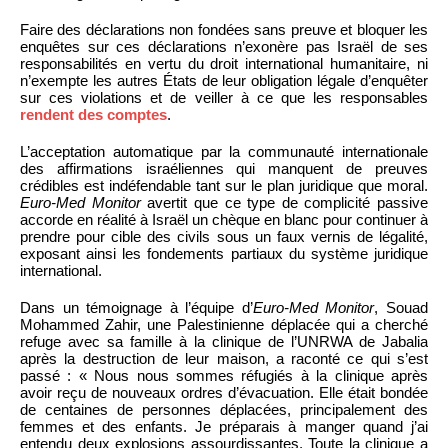
Faire des déclarations non fondées sans preuve et bloquer les
enquêtes sur ces déclarations n’exonère pas Israël de ses
responsabilités en vertu du droit international humanitaire, ni
n’exempte les autres États de leur obligation légale d’enquêter
sur ces violations et de veiller à ce que les responsables
rendent des comptes
.
L’acceptation automatique par la communauté internationale
des affirmations israéliennes qui manquent de preuves
crédibles est indéfendable tant sur le plan juridique que moral.
Euro-Med Monitor
avertit que ce type de complicité passive
accorde en réalité à Israël un chèque en blanc pour continuer à
prendre pour cible des civils sous un faux vernis de légalité,
exposant ainsi les fondements partiaux du système juridique
international.
Dans un témoignage à l’équipe d’
Euro-Med Monitor
, Souad
Mohammed Zahir, une Palestinienne déplacée qui a cherché
refuge avec sa famille à la clinique de l’UNRWA de Jabalia
après la destruction de leur maison, a raconté ce qui s’est
passé : « Nous nous sommes réfugiés à la clinique après
avoir reçu de nouveaux ordres d’évacuation. Elle était bondée
de centaines de personnes déplacées, principalement des
femmes et des enfants. Je préparais à manger quand j’ai
entendu deux explosions assourdissantes. Toute la clinique a