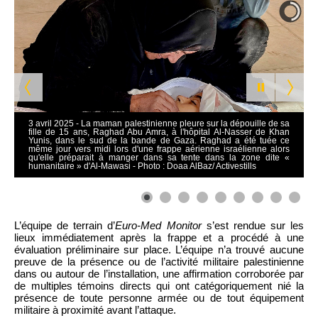
3 avril 2025 - La maman palestinienne pleure sur la dépouille de sa
fille de 15 ans, Raghad Abu Amra, à l'hôpital Al-Nasser de Khan
Yunis, dans le sud de la bande de Gaza. Raghad a été tuée ce
même jour vers midi lors d'une frappe aérienne israélienne alors
qu'elle préparait à manger dans sa tente dans la zone dite «
humanitaire » d'Al-Mawasi - Photo : Doaa AlBaz/ Activestills
L’équipe de terrain d’
Euro-Med Monitor
s’est rendue sur les
lieux immédiatement après la frappe et a procédé à une
évaluation préliminaire sur place. L’équipe n’a trouvé aucune
preuve de la présence ou de l’activité militaire palestinienne
dans ou autour de l’installation, une affirmation corroborée par
de multiples témoins directs qui ont catégoriquement nié la
présence de toute personne armée ou de tout équipement
militaire à proximité avant l’attaque.