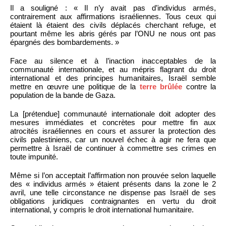
Il a souligné : « Il n’y avait pas d’individus armés,
contrairement aux affirmations israéliennes. Tous ceux qui
étaient là étaient des civils déplacés cherchant refuge, et
pourtant même les abris gérés par l’ONU ne nous ont pas
épargnés des bombardements. »
Face au silence et à l’inaction inacceptables de la
communauté internationale, et au mépris flagrant du droit
international et des principes humanitaires, Israël semble
mettre en œuvre une politique de la
terre brûlée
contre la
population de la bande de Gaza.
La [prétendue] communauté internationale doit adopter des
mesures immédiates et concrètes pour mettre fin aux
atrocités israéliennes en cours et assurer la protection des
civils palestiniens, car un nouvel échec à agir ne fera que
permettre à Israël de continuer à commettre ses crimes en
toute impunité.
Même si l’on acceptait l’affirmation non prouvée selon laquelle
des « individus armés » étaient présents dans la zone le 2
avril, une telle circonstance ne dispense pas Israël de ses
obligations juridiques contraignantes en vertu du droit
international, y compris le droit international humanitaire.