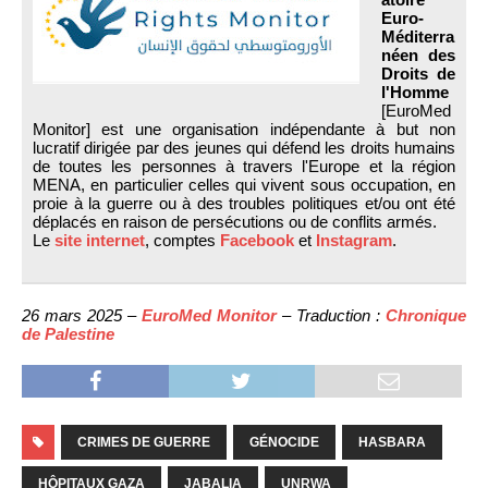
Euro-
Méditerra
néen des
Droits de
l'Homme
[EuroMed
Monitor] est une organisation indépendante à but non
lucratif dirigée par des jeunes qui défend les droits humains
de toutes les personnes à travers l'Europe et la région
MENA, en particulier celles qui vivent sous occupation, en
proie à la guerre ou à des troubles politiques et/ou ont été
déplacés en raison de persécutions ou de conflits armés.
Le
site internet
, comptes
Facebook
et
Instagram
.
26 mars 2025 –
EuroMed Monitor
– Traduction :
Chronique
de Palestine
CRIMES DE GUERRE
GÉNOCIDE
HASBARA
HÔPITAUX GAZA
JABALIA
UNRWA