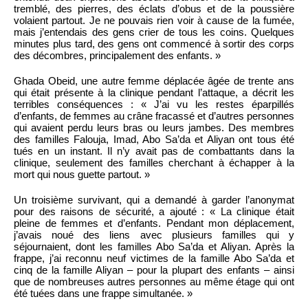
tremblé, des pierres, des éclats d’obus et de la poussière
volaient partout. Je ne pouvais rien voir à cause de la fumée,
mais j’entendais des gens crier de tous les coins. Quelques
minutes plus tard, des gens ont commencé à sortir des corps
des décombres, principalement des enfants. »
Ghada Obeid, une autre femme déplacée âgée de trente ans
qui était présente à la clinique pendant l’attaque, a décrit les
terribles conséquences : « J’ai vu les restes éparpillés
d’enfants, de femmes au crâne fracassé et d’autres personnes
qui avaient perdu leurs bras ou leurs jambes. Des membres
des familles Falouja, Imad, Abo Sa’da et Aliyan ont tous été
tués en un instant. Il n’y avait pas de combattants dans la
clinique, seulement des familles cherchant à échapper à la
mort qui nous guette partout. »
Un troisième survivant, qui a demandé à garder l’anonymat
pour des raisons de sécurité, a ajouté : « La clinique était
pleine de femmes et d’enfants. Pendant mon déplacement,
j’avais noué des liens avec plusieurs familles qui y
séjournaient, dont les familles Abo Sa’da et Aliyan. Après la
frappe, j’ai reconnu neuf victimes de la famille Abo Sa’da et
cinq de la famille Aliyan – pour la plupart des enfants – ainsi
que de nombreuses autres personnes au même étage qui ont
été tuées dans une frappe simultanée. »