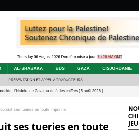
Thursday 06 August 2026
Dernière mise à jour:
7h:26 AM GMT
X
AL-SHABAKA
BDS
GAZA
CISJORDANIE
PRÉSENTATION ET APPEL À TRADUCTEURS
nocide : l’histoire de Gaza au-delà des chiffres
[ 5 août 2026 ]
effacent les preuves du génocide à Gaza
[ 4 août 2026 ]
NO
poursuit ses tueries en toute impunité
 annonce un « accord de paix » à Gaza, les Israéliens multiplie les
CHI
JEU
uit ses tueries en toute
2026 ]
e servent de la Cisjordanie comme d’une poubelle pour leurs déchets