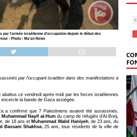
s par l'armée israélienne d'occupation depuis le début des
etour - Photo : Ma'an News
COM
FON
ssassinés par l’occupant israélien dans des manifestations à
é abattus ce vendredi après-midi par les forces israéliennes
qui encercle la bande de Gaza assiégée.
za a confirmé que 7 Palestiniens avaient été assassinés,
,
Muhammad Nayif al-Hum
du camp de réfugiés d’Al-Breij,
er
, de 18 ans et
Muhammad Walid Haniyeh
, de 23 ans, du
 Bassam Shakhsa
, 25 ans, tous résidents de la ville de