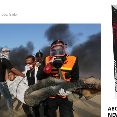
t 2026 ]
urir : le « processus de paix » à Gaza et la propagande occidentale
[
risée
,
Slider
AB
NE