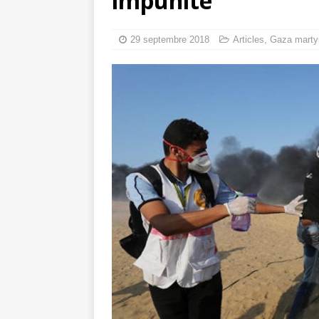
impunité
toxiques
[ 3 aoû
Capituler ou mo
29 septembre 2018
Articles
,
Gaza marty
6 août 2026 ]