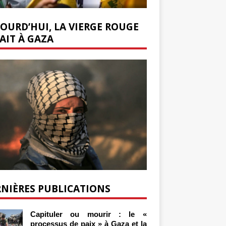
OURD’HUI, LA VIERGE ROUGE
AIT À GAZA
NIÈRES PUBLICATIONS
Capituler ou mourir : le «
processus de paix » à Gaza et la