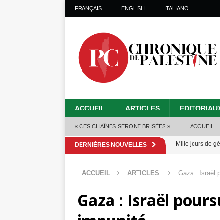
FRANÇAIS
ENGLISH
ITALIANO
ACCUEIL
ARTICLES
EDITORIAU
« CES CHAÎNES SERONT BRISÉES »
ACCUEIL
Mille jours de gé
DERNIÈRES NOUVELLES
Les Israéliens 
ACCUEIL
ARTICLES
Gaza : Israël 
Alors que Trump
Gaza : Israël pours
tueries
[ 4 août 
Les Israéliens s