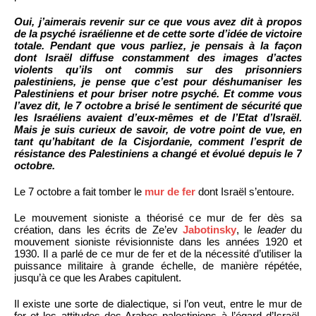
Oui, j’aimerais revenir sur ce que vous avez dit à propos
de la psyché israélienne et de cette sorte d’idée de victoire
totale. Pendant que vous parliez, je pensais à la façon
dont Israël diffuse constamment des images d’actes
violents qu’ils ont commis sur des prisonniers
palestiniens, je pense que c’est pour déshumaniser les
Palestiniens et pour briser notre psyché. Et comme vous
l’avez dit, le 7 octobre a brisé le sentiment de sécurité que
les Israéliens avaient d’eux-mêmes et de l’Etat d’Israël.
Mais je suis curieux de savoir, de votre point de vue, en
tant qu’habitant de la Cisjordanie, comment l’esprit de
résistance des Palestiniens a changé et évolué depuis le 7
octobre.
Le 7 octobre a fait tomber le
mur de fer
dont Israël s’entoure.
Le mouvement sioniste a théorisé ce mur de fer dès sa
création, dans les écrits de Ze’ev
Jabotinsky
, le
leader
du
mouvement sioniste révisionniste dans les années 1920 et
1930. Il a parlé de ce mur de fer et de la nécessité d’utiliser la
puissance militaire à grande échelle, de manière répétée,
jusqu’à ce que les Arabes capitulent.
Il existe une sorte de dialectique, si l’on veut, entre le mur de
fer et les attitudes des Arabes palestiniens à l’égard d’Israël.