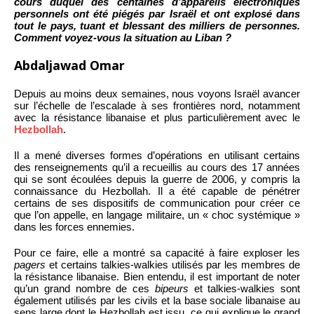
cours duquel des centaines d’appareils électroniques
personnels ont été piégés par Israël et ont explosé dans
tout le pays, tuant et blessant des milliers de personnes.
Comment voyez-vous la situation au Liban ?
Abdaljawad Omar
Depuis au moins deux semaines, nous voyons Israël avancer
sur l’échelle de l’escalade à ses frontières nord, notamment
avec la résistance libanaise et plus particulièrement avec le
Hezbollah
.
Il a mené diverses formes d’opérations en utilisant certains
des renseignements qu’il a recueillis au cours des 17 années
qui se sont écoulées depuis la guerre de 2006, y compris la
connaissance du Hezbollah. Il a été capable de pénétrer
certains de ses dispositifs de communication pour créer ce
que l’on appelle, en langage militaire, un « choc systémique »
dans les forces ennemies.
Pour ce faire, elle a montré sa capacité à faire exploser les
pagers
et certains talkies-walkies utilisés par les membres de
la résistance libanaise. Bien entendu, il est important de noter
qu’un grand nombre de ces
bipeurs
et talkies-walkies sont
également utilisés par les civils et la base sociale libanaise au
sens large dont le Hezbollah est issu, ce qui explique le grand