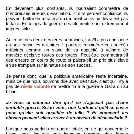
En devenant plus confiants, ils pourraient commettre de
nombreuses erreurs d’évaluation. Et s’ils perdent confiance, ils
peuvent battre en retraite à un moment où ils ne devraient pas
le faire. En temps de guerre, ces éléments sont extrêmement
imprévisibles.
Au cours des deux dernières semaines, Israël a pris confiance
en ses capacités militaires. Il pourrait considérer ces succès
militaires comme un signe de sa capacité à vaincre de
manière décisive toutes ces forces. Peut-être commettra-t-il
des erreurs en cours de route et paiera-t-il un prix plus élevé
en se trompant sur la nature de son succès.
Je pense donc que la politique américaine reste incertaine,
mais ce que nous pouvons dire avec certitude, c’est qu’il n’y a
pas de
réelle volonté
de mettre fin à la guerre à Gaza ou au
Liban.
Je vous ai entendu dire qu’il ne s’agissait pas d’une
véritable guerre. Selon vous, que faudrait-il qu’il se passe
pour qu’elle soit qualifiée de telle ? Et comment les
choses peuvent-elles arriver à un niveau de désescalade ?
Lorsque nous parlons de guerre totale, en ce qui concerne le
Liban, cela inclurait une invasion terrestre des forces