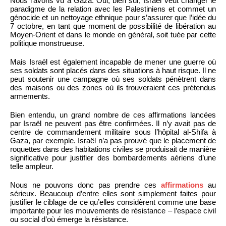
Nous l’avons vu à Gaza. Oui, bien sûr, Israël veut changer le
paradigme de la relation avec les Palestiniens et commet un
génocide et un nettoyage ethnique pour s’assurer que l’idée du
7 octobre, en tant que moment de possibilité de libération au
Moyen-Orient et dans le monde en général, soit tuée par cette
politique monstrueuse.
Mais Israël est également incapable de mener une guerre où
ses soldats sont placés dans des situations à haut risque. Il ne
peut soutenir une campagne où ses soldats pénètrent dans
des maisons ou des zones où ils trouveraient ces prétendus
armements.
Bien entendu, un grand nombre de ces affirmations lancées
par Israël ne peuvent pas être confirmées. Il n’y avait pas de
centre de commandement militaire sous l’hôpital al-Shifa à
Gaza, par exemple. Israël n’a pas prouvé que le placement de
roquettes dans des habitations civiles se produisait de manière
significative pour justifier des bombardements aériens d’une
telle ampleur.
Nous ne pouvons donc pas prendre ces
affirmations
au
sérieux. Beaucoup d’entre elles sont simplement faites pour
justifier le ciblage de ce qu’elles considèrent comme une base
importante pour les mouvements de résistance – l’espace civil
ou social d’où émerge la résistance.