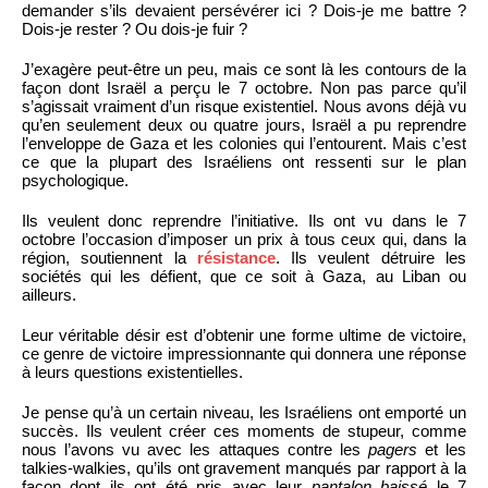
demander s’ils devaient persévérer ici ? Dois-je me battre ?
Dois-je rester ? Ou dois-je fuir ?
J’exagère peut-être un peu, mais ce sont là les contours de la
façon dont Israël a perçu le 7 octobre. Non pas parce qu’il
s’agissait vraiment d’un risque existentiel. Nous avons déjà vu
qu’en seulement deux ou quatre jours, Israël a pu reprendre
l’enveloppe de Gaza et les colonies qui l’entourent. Mais c’est
ce que la plupart des Israéliens ont ressenti sur le plan
psychologique.
Ils veulent donc reprendre l’initiative. Ils ont vu dans le 7
octobre l’occasion d’imposer un prix à tous ceux qui, dans la
région, soutiennent la
résistance
. Ils veulent détruire les
sociétés qui les défient, que ce soit à Gaza, au Liban ou
ailleurs.
Leur véritable désir est d’obtenir une forme ultime de victoire,
ce genre de victoire impressionnante qui donnera une réponse
à leurs questions existentielles.
Je pense qu’à un certain niveau, les Israéliens ont emporté un
succès. Ils veulent créer ces moments de stupeur, comme
nous l’avons vu avec les attaques contre les
pagers
et les
talkies-walkies, qu’ils ont gravement manqués par rapport à la
façon dont ils ont été pris avec leur
pantalon baissé
le 7