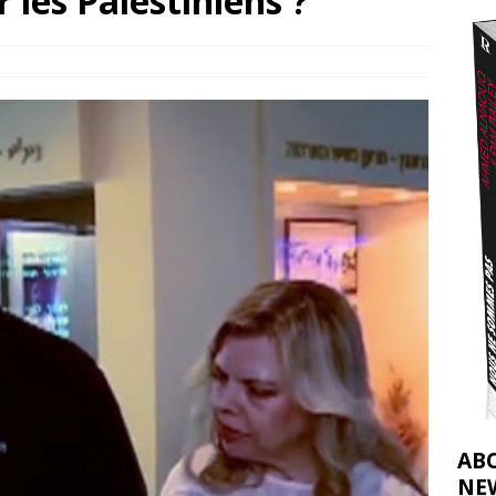
 les Palestiniens ?
éliens bombardent des entrepôts de médicaments, aggravant ainsi la
déjà dramatique
[ 7 août 2026 ]
AB
NE