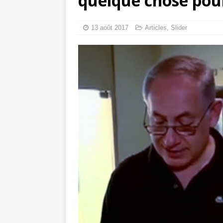
quelque chose pour
Gaza : les Isra
crise sanitaire 
13 août 2017
Articles
,
Slider