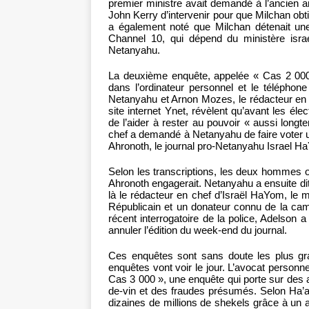
premier ministre avait demandé à l’ancien 
John Kerry d’intervenir pour que Milchan obt
a également noté que Milchan détenait une
Channel 10, qui dépend du ministère isr
Netanyahu.
La deuxième enquête, appelée « Cas 2 000 
dans l’ordinateur personnel et le télépho
Netanyahu et Arnon Mozes, le rédacteur en ch
site internet Ynet, révèlent qu’avant les é
de l’aider à rester au pouvoir « aussi longt
chef a demandé à Netanyahu de faire voter une
Ahronoth, le journal pro-Netanyahu Israel H
Selon les transcriptions, les deux hommes 
Ahronoth engagerait. Netanyahu a ensuite dit q
là le rédacteur en chef d’Israël HaYom, le 
Républicain et un donateur connu de la camp
récent interrogatoire de la police, Adelson
annuler l’édition du week-end du journal.
Ces enquêtes sont sans doute les plus gr
enquêtes vont voir le jour. L’avocat personn
Cas 3 000 », une enquête qui porte sur des 
de-vin et des fraudes présumés. Selon Ha’a
dizaines de millions de shekels grâce à un 