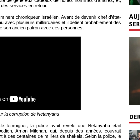
té de généreux cadeaux de riches hommes d’affaires, et,
 des services en retour.
AUJ
inent chroniqueur israélien. Avant de devenir chef d’état-
SER
hu avec plusieurs milliardaires et il détient probablement des
 de son ancien patron avec ces personnes.
ur la corruption de Netanyahu
DER
témoigner, la police avait révélé que Netanyahu était
oodien, Arnon Milchan, qui, depuis des années, couvrait
 à des centaines de milliers de shekels. Selon la police, le