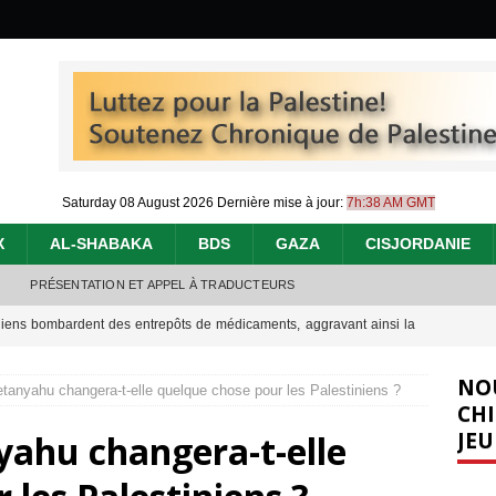
Saturday 08 August 2026
Dernière mise à jour:
7h:38 AM GMT
X
AL-SHABAKA
BDS
GAZA
CISJORDANIE
PRÉSENTATION ET APPEL À TRADUCTEURS
urir : le « processus de paix » à Gaza et la propagande occidentale
[
NO
tanyahu changera-t-elle quelque chose pour les Palestiniens ?
nocide : l’histoire de Gaza au-delà des chiffres
[ 5 août 2026 ]
CHI
JEU
yahu changera-t-elle
effacent les preuves du génocide à Gaza
[ 4 août 2026 ]
j’ai faite à Ismail al-Ghoul
[ 8 août 2026 ]