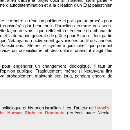
ttra en cause le projet colonial israélien, sans parler «
ne d’autodétermination et à la création d’un État palestinien
e le montre la réaction publique et politique au procès pour
ont considérés par beaucoup d’Israéliens comme des sous-
e façon de voir – que reflètent la sentence du tribunal de
 et la demande générale de grâce pour Azaria – font partie
es que Netanyahu a activement galvanisées au fil des années
alestiniens. Même le système judiciaire, qui pourtant
rvice du colonialisme et des colons quand il s’agit des
i pour engendrer un changement idéologique, il faut un
l’opinion publique. Tragiquement, même si Netanyahu finit
le va probablement maintenir son joug, pendant encore de
politologue et historien israélien. Il est l’auteur de
Israel’s
he Human Right to Dominate
(co-écrit avec Nicola