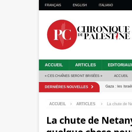
FRANÇAIS
ENGLISH
ITALIANO
ACCUEIL
ARTICLES
EDITORIAU
« CES CHAÎNES SERONT BRISÉES »
ACCUEIL
Capituler ou mo
DERNIÈRES NOUVELLES
6 août 2026 ]
ACCUEIL
ARTICLES
La chute de Ne
Mille jours de gé
La chute de Netan
Les Israéliens 
La promesse que 