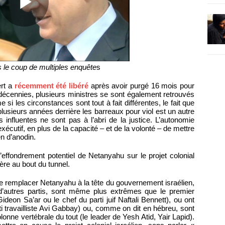
le coup de multiples enquête
s
ert a
récemment été libéré
après avoir purgé 16 mois pour
 décennies, plusieurs ministres se sont également retrouvés
si les circonstances sont tout à fait différentes, le fait que
plusieurs années derrière les barreaux pour viol est un autre
 influentes ne sont pas à l’abri de la justice. L’autonomie
exécutif, en plus de la capacité – et de la volonté – de mettre
en d’anodin.
effondrement potentiel de Netanyahu sur le projet colonial
ière au bout du tunnel.
de remplacer Netanyahu à la tête du gouvernement israélien,
d’autres partis, sont même plus extrêmes que le premier
deon Sa’ar ou le chef du parti juif Naftali Bennett), ou ont
i travailliste Avi Gabbay) ou, comme on dit en hébreu, sont
colonne vertébrale du tout (le leader de Yesh Atid, Yair Lapid).