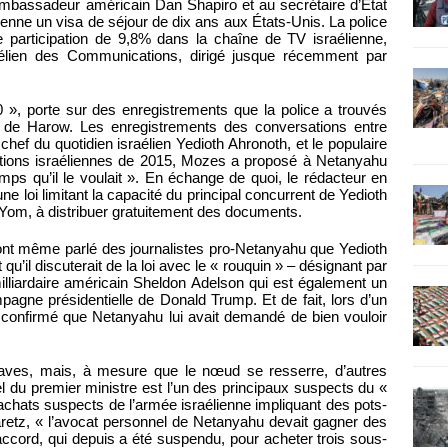
ambassadeur américain Dan Shapiro et au secrétaire d’État
ienne un visa de séjour de dix ans aux États-Unis. La police
 participation de 9,8% dans la chaîne de TV israélienne,
aélien des Communications, dirigé jusque récemment par
», porte sur des enregistrements que la police a trouvés
ne de Harow. Les enregistrements des conversations entre
ef du quotidien israélien Yedioth Ahronoth, et le populaire
lections israéliennes de 2015, Mozes a proposé à Netanyahu
emps qu’il le voulait ». En échange de quoi, le rédacteur en
 loi limitant la capacité du principal concurrent de Yedioth
aYom, à distribuer gratuitement des documents.
ont même parlé des journalistes pro-Netanyahu que Yedioth
u’il discuterait de la loi avec le « rouquin » – désignant par
milliardaire américain Sheldon Adelson qui est également un
agne présidentielle de Donald Trump. Et de fait, lors d’un
 a confirmé que Netanyahu lui avait demandé de bien vouloir
aves, mais, à mesure que le nœud se resserre, d’autres
el du premier ministre est l’un des principaux suspects du «
achats suspects de l’armée israélienne impliquant des pots-
retz, « l’avocat personnel de Netanyahu devait gagner des
accord, qui depuis a été suspendu, pour acheter trois sous-