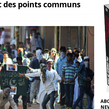
nt des points communs
ulteur tente de sauver ses abeilles à Gaza
[ 2 août 2026 ]
nocide : l’histoire de Gaza au-delà des chiffres
[ 5 août 2026 ]
AB
NE