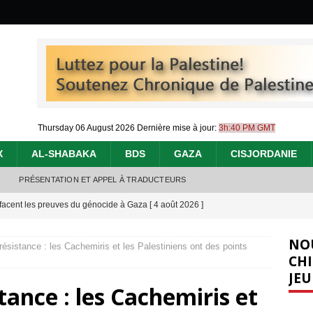
Thursday 06 August 2026
Dernière mise à jour:
3h:40 PM GMT
X
AL-SHABAKA
BDS
GAZA
CISJORDANIE
PRÉSENTATION ET APPEL À TRADUCTEURS
effacent les preuves du génocide à Gaza
[ 4 août 2026 ]
 annonce un « accord de paix » à Gaza, les Israéliens multiplie les
NO
résistance : les Cachemiris et les Palestiniens ont des points
2026 ]
CHI
JEU
e servent de la Cisjordanie comme d’une poubelle pour leurs déchets
tance : les Cachemiris et
t 2026 ]