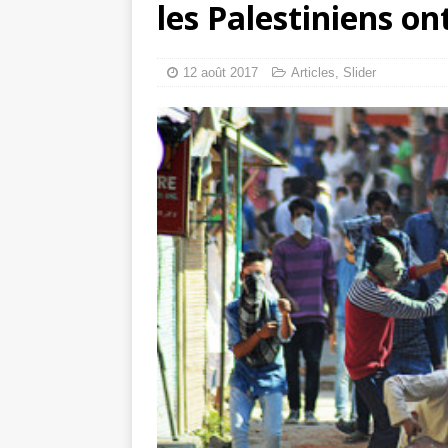
les Palestiniens o
Comment un apic
Mille jours de gé
12 août 2017
Articles
,
Slider