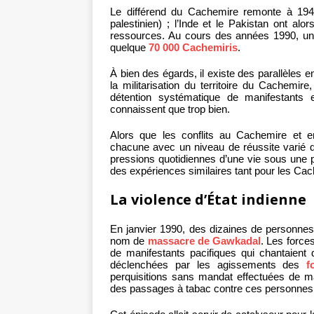
Le différend du Cachemire remonte à 194
palestinien) ; l’Inde et le Pakistan ont alor
ressources. Au cours des années 1990, une 
quelque
70 000 Cachemiris
.
À bien des égards, il existe des parallèles en
la militarisation du territoire du Cachemire
détention systématique de manifestants e
connaissent que trop bien.
Alors que les conflits au Cachemire et en 
chacune avec un niveau de réussite varié dan
pressions quotidiennes d’une vie sous une p
des expériences similaires tant pour les Cac
La violence d’État indienne
En janvier 1990, des dizaines de personnes
nom de
massacre de Gawkadal
. Les force
de manifestants pacifiques qui chantaient 
déclenchées par les agissements des
f
perquisitions sans mandat effectuées de ma
des passages à tabac contre ces personnes