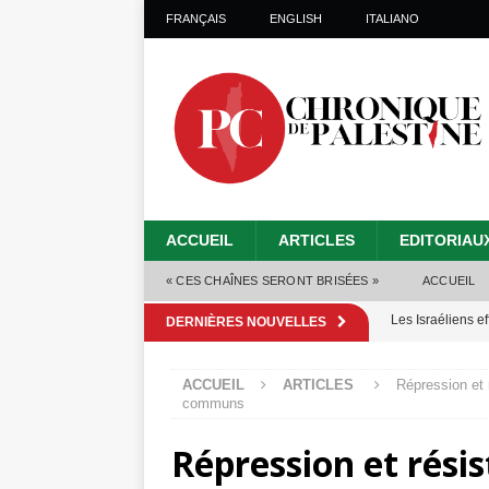
FRANÇAIS
ENGLISH
ITALIANO
ACCUEIL
ARTICLES
EDITORIAU
« CES CHAÎNES SERONT BRISÉES »
ACCUEIL
Les Israéliens 
DERNIÈRES NOUVELLES
Alors que Trump
ACCUEIL
ARTICLES
Répression et 
tueries
[ 4 août 
communs
Les Israéliens s
Répression et résis
toxiques
[ 3 aoû