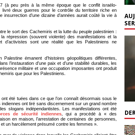
7 (à peu près à la même époque que le conflit israélo-
s livré deux guerres pour le contrôle du territoire riche en
AUJ
insurrection d’une dizaine d’années aurait coûté la vie à
SER
tre le sort des Cachemiris et la lutte du peuple palestinien :
, la répression (souvent violente) des manifestations et la
t d’activistes sont une réalité que les Palestiniens ne
Palestine émanent d’histoires géopolitiques différentes,
s l’instauration d’une paix et d’une stabilité durables, les
résence militaire et une occupation imposantes ont produit
hemiris que pour les Palestiniens.
 ont été tuées dans ce que l’on connaît désormais sous le
s indiennes ont tiré sans discernement sur un grand nombre
des slogans indépendantistes. Les manifestations ont été
DER
orces de sécurité indiennes
, qui a procédé à « des
ison en maison, l’arrestation de centaines de personnes,
 et un harcèlement présumé contre les femmes ».