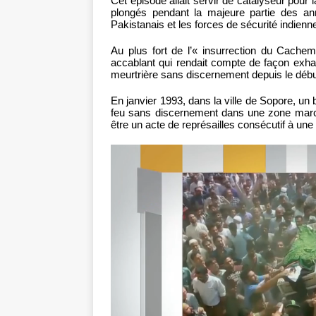
Cet épisode allait servir de catalyseur pour 
plongés pendant la majeure partie des an
Pakistanais et les forces de sécurité indienn
Au plus fort de l’« insurrection du Cache
accablant qui rendait compte de façon exha
meurtrière sans discernement depuis le début
En janvier 1993, dans la ville de Sopore, un b
feu sans discernement dans une zone march
être un acte de représailles consécutif à une