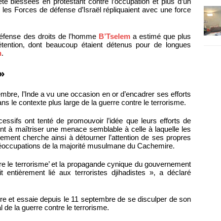
té blessées en protestant contre l’occupation et plus d’un
e les Forces de défense d’Israël répliquaient avec une force
défense des droits de l’homme
B’Tselem
a estimé que plus
étention, dont beaucoup étaient détenus pour de longues
n
.
»
bre, l’Inde a vu une occasion en or d’encadrer ses efforts
ns le contexte plus large de la guerre contre le terrorisme.
essifs ont tenté de promouvoir l’idée que leurs efforts de
ent à maîtriser une menace semblable à celle à laquelle les
nement cherche ainsi à détourner l’attention de ses propres
réoccupations de la majorité musulmane du Cachemire.
ntre le terrorisme’ et la propagande cynique du gouvernement
entièrement lié aux terroristes djihadistes », a déclaré
re et essaie depuis le 11 septembre de se disculper de son
de la guerre contre le terrorisme.