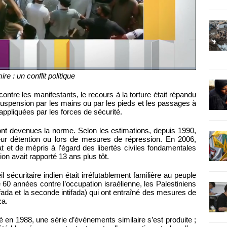
e : un conflit politique
 contre les manifestants, le recours à la torture était répandu
a suspension par les mains ou par les pieds et les passages à
appliquées par les forces de sécurité.
 sont devenues la norme. Selon les estimations, depuis 1990,
ur détention ou lors de mesures de répression. En 2006,
 et de mépris à l’égard des libertés civiles fondamentales
ion avait rapporté 13 ans plus tôt.
 sécuritaire indien était irréfutablement familière au peuple
e 60 années contre l’occupation israélienne, les Palestiniens
fada et la seconde intifada) qui ont entraîné des mesures de
za.
é en 1988, une série d’événements similaire s’est produite ;