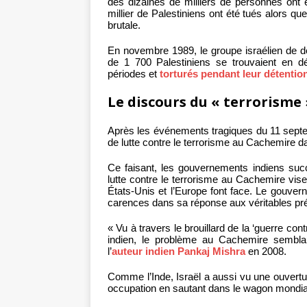
des dizaines de milliers de personnes ont é
millier de Palestiniens ont été tués alors qu
brutale.
En novembre 1989, le groupe israélien de 
de 1 700 Palestiniens se trouvaient en d
périodes et
torturés pendant leur détentio
Le discours du « terrorisme 
Après les événements tragiques du 11 septem
de lutte contre le terrorisme au Cachemire da
Ce faisant, les gouvernements indiens succ
lutte contre le terrorisme au Cachemire vis
États-Unis et l’Europe font face. Le gouver
carences dans sa réponse aux véritables p
« Vu à travers le brouillard de la ‘guerre co
indien, le problème au Cachemire semblait 
l’
auteur indien Pankaj Mishra
en 2008.
Comme l’Inde, Israël a aussi vu une ouvertu
occupation en sautant dans le wagon mondial 