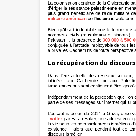
La colonisation continue de la Cisjordanie pa
d’ériger la résistance palestinienne en menac
plus grand bénéficiaire de l’aide militaire 
militaire américain
de l’histoire israélo-amér
Bien qu’il soit indéniable que le terroris
nombreux civils (musulmans et hindous) –
Pakistan –, la présence de
300 000 à 500 
conjuguée à l’attitude impitoyable de tous 
a privé les Cachemiris de toute perspective si
La récupération du discours
Dans l’ère actuelle des réseaux sociaux, 
infligées aux Cachemiris ou aux Palesti
israéliennes puissent continuer à être ignoré
Indépendamment de la perception que l’on a d
partie de ses messages sur Internet qui lui o
L’assaut israélien de 2014 à Gaza, observé
Twitter
par Farah Baker, une adolescente ga
la vie sous les bombardements israéliens d’
existence – alors que pendant tout ce temp
discours israélien.