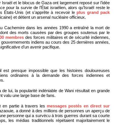
r Israël et le blocus de Gaza ont largement reposé sur l’idée
e pour la survie de l’État israélien, alors qu’Israël reste le
des États-Unis (et s’apprête à recevoir le
plus grand pack
icaine) et détient un arsenal nucléaire officieux.
me au Cachemire dans les années 1990 a entraîné la mort de
 dont des morts causées par des groupes soutenus par le
000 membres
des forces militaires et de sécurité indiennes,
les gouvernements indiens au cours des 25 dernières années,
gnificative d’un avenir pacifique.
il est presque impossible que les histoires douloureuses
niens ordinaires à la demande des forces indiennes et
es.
e lui, la popularité indéniable de Wani résultait en grande
nt valu une large base de fans.
 en partie à travers les
messages postés en direct sur
zaouie, a donné à des millions de personnes un aperçu de
une personne qui a survécu à trois guerres durant sa courte
s, les médias traditionnels répétaient majoritairement le