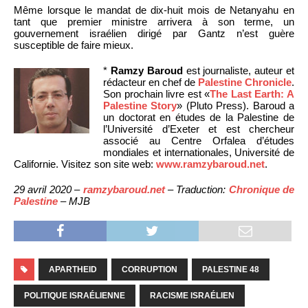
Même lorsque le mandat de dix-huit mois de Netanyahu en
tant que premier ministre arrivera à son terme, un
gouvernement israélien dirigé par Gantz n’est guère
susceptible de faire mieux.
*
Ramzy Baroud
est journaliste, auteur et
rédacteur en chef de
Palestine Chronicle
.
Son prochain livre est «
The Last Earth: A
Palestine Story
» (Pluto Press). Baroud a
un doctorat en études de la Palestine de
l’Université d’Exeter et est chercheur
associé au Centre Orfalea d’études
mondiales et internationales, Université de
Californie. Visitez son site web:
www.ramzybaroud.net
.
29 avril 2020 –
ramzybaroud.net
– Traduction:
Chronique de
Palestine
– MJB
APARTHEID
CORRUPTION
PALESTINE 48
POLITIQUE ISRAÉLIENNE
RACISME ISRAÉLIEN