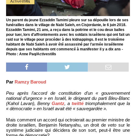
Un parent du jeune Ezzaddin Tamimi pleure sur sa dépouille lors de ses
funérailles dans le village de Nabi Saleh, en Cisjordanie, le 6 juin 2018.
Ezzaddin Tamimi, 21 ans, a reçu dans la poitrine et le cou deux balles
pour tuer, lors d'affrontements avec les soldats israéliens qui ont fait un
raid sur le village pour procéder à des kidnappings. Il est le troisième
habitant de Nabi Saleh à avoir été assassiné par l'armée israélienne
depuis que ses habitants ont commencé à manifester il y a dix ans -
Photo : Anne Paq/Activestills
Par
Ramzy Baroud
Peu après l’accord de constitution d’un « gouvernement
national d’urgence » en Israël, le dirigeant du parti Bleu-Blanc
(Kahol Lavan), Benny
Gantz
, a
twitté
triomphalement que la
« démocratie » en Israël avait été « sauvegardée ».
Mais comment un accord qui octroierait au premier ministre de
droite israélien, Benjamin Netanyahu, un droit de
veto
sur le
système judiciaire qui décidera de son sort, peut-il être une
forme de démocratie?