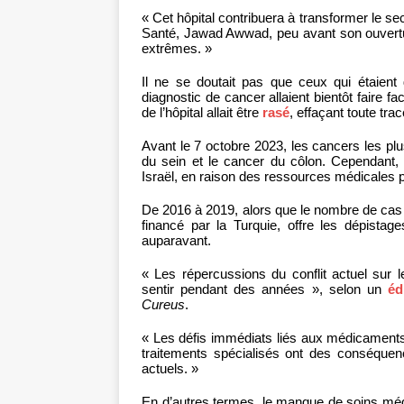
« Cet hôpital contribuera à transformer le se
Santé, Jawad Awwad, peu avant son ouverture.
extrêmes. »
Il ne se doutait pas que ceux qui étaient 
diagnostic de cancer allaient bientôt faire f
de l’hôpital allait être
rasé
, effaçant toute tr
Avant le 7 octobre 2023, les cancers les pl
du sein et le cancer du côlon. Cependant,
Israël, en raison des ressources médicales p
De 2016 à 2019, alors que le nombre de cas au
financé par la Turquie, offre les dépistag
auparavant.
« Les répercussions du conflit actuel sur 
sentir pendant des années », selon un
éd
Cureus
.
« Les défis immédiats liés aux médicaments
traitements spécialisés ont des conséquenc
actuels. »
En d’autres termes, le manque de soins méd