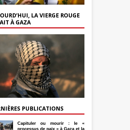
OURD’HUI, LA VIERGE ROUGE
AIT À GAZA
NIÈRES PUBLICATIONS
Capituler ou mourir : le «
processus de paix » à Gaza et la