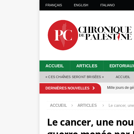
FRANÇAIS
ENGLISH
ITALIANO
ACCUEIL
ARTICLES
EDITORIAU
« CES CHAÎNES SERONT BRISÉES »
ACCUEIL
Mille jours de gé
DERNIÈRES NOUVELLES
Les Israéliens 
ACCUEIL
ARTICLES
Le cancer, une
Alors que Trump
Le cancer, une nou
tueries
[ 4 août 
Les Israéliens s