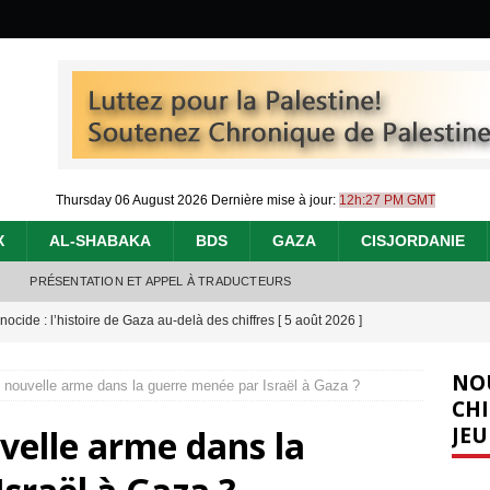
Thursday 06 August 2026
Dernière mise à jour:
12h:27 PM GMT
X
AL-SHABAKA
BDS
GAZA
CISJORDANIE
PRÉSENTATION ET APPEL À TRADUCTEURS
nocide : l’histoire de Gaza au-delà des chiffres
[ 5 août 2026 ]
effacent les preuves du génocide à Gaza
[ 4 août 2026 ]
NO
 nouvelle arme dans la guerre menée par Israël à Gaza ?
 annonce un « accord de paix » à Gaza, les Israéliens multiplie les
CHI
JEU
velle arme dans la
2026 ]
e servent de la Cisjordanie comme d’une poubelle pour leurs déchets