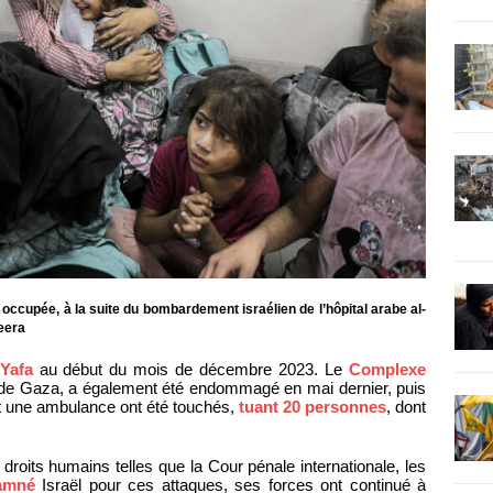
e occupée, à la suite du bombardement israélien de l’hôpital arabe al-
eera
 Yafa
au début du mois de décembre 2023. Le
Complexe
de Gaza, a également été endommagé en mai dernier, puis
 et une ambulance ont été touchés,
tuant 20 personnes
, dont
roits humains telles que la Cour pénale internationale, les
amné
Israël pour ces attaques, ses forces ont continué à