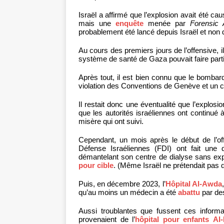
Israël a affirmé que l’explosion avait été ca
mais une
enquête
menée par
Forensic 
probablement été lancé depuis Israël et non
Au cours des premiers jours de l’offensive, i
système de santé de Gaza pouvait faire partie
Après tout, il est bien connu que le bombar
violation des Conventions de Genève et un c
Il restait donc une éventualité que l’explosio
que les autorités israéliennes ont continu
misère qui ont suivi.
Cependant, un mois après le début de l’of
Défense Israéliennes (FDI) ont fait une
démantelant son centre de dialyse sans exp
pour cible
. (Même Israël ne prétendait pas
Puis, en décembre 2023, l’
Hôpital Al-Awda
qu’au moins un médecin a été
abattu
par des 
Aussi troublantes que fussent ces informat
provenaient de l’
hôpital pour enfants
Al