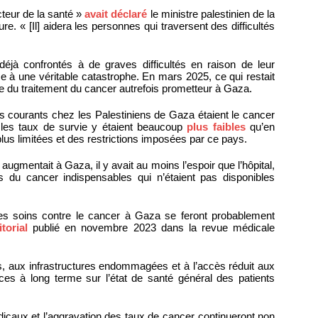
cteur de la santé »
avait déclaré
le ministre palestinien de la
 « [Il] aidera les personnes qui traversent des difficultés
déjà confrontés à de graves difficultés en raison de leur
ace à une véritable catastrophe. En mars 2025, ce qui restait
ace du traitement du cancer autrefois prometteur à Gaza.
us courants chez les Palestiniens de Gaza étaient le cancer
 les taux de survie y étaient beaucoup
plus faibles
qu’en
lus limitées et des restrictions imposées par ce pays.
gmentait à Gaza, il y avait au moins l’espoir que l’hôpital,
es du cancer indispensables qui n’étaient pas disponibles
les soins contre le cancer à Gaza se feront probablement
itorial
publié en novembre 2023 dans la revue médicale
, aux infrastructures endommagées et à l’accès réduit aux
es à long terme sur l’état de santé général des patients
icaux et l’aggravation des taux de cancer continueront non