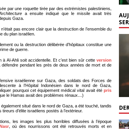
usée par une roquette tirée par des extrémistes palestiniens,
Architecture
a ensuite indiqué que le missile avait très
AUJ
 depuis Gaza.
SER
l n’était pas encore clair que la destruction de l’ensemble du
 du plan israélien.
dement ou la destruction délibérée d’hôpitaux constitue une
rime de guerre.
n à Al-Ahli soit accidentelle. Et c’est bien sûr cette
version
é à défendre pendant les près de deux années de mort et de
fensive israélienne sur Gaza, des soldats des Forces de
 descente à l’Hôpital Indonésien dans le nord de Gaza,
liquer pourquoi cet équipement médical vital avait été
pris
 que le Hamas avait des problèmes rénaux…)
, également situé dans le nord de Gaza, a été touché, tandis
DER
tireurs d’élite israéliens postés à l’extérieur.
ions, les images les plus horribles diffusées à l’époque
-Nasr
, où des nourrissons ont été retrouvés morts et en