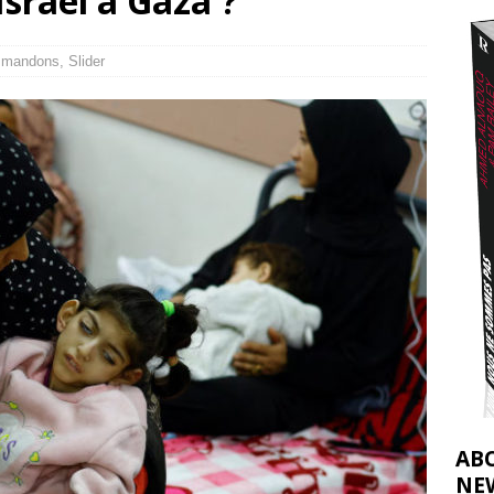
sraël à Gaza ?
t 2026 ]
urir : le « processus de paix » à Gaza et la propagande occidentale
[
mmandons
,
Slider
AB
NE