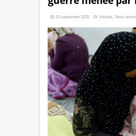
guerre menée par I
toxiques
[ 3 aoû
Capituler ou mo
23 septembre 2025
Articles
,
Nous reco
6 août 2026 ]