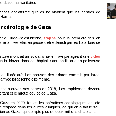
es d’aide humanitaires.
nnes ont affirmé qu’elles ne visaient que les centres de
u Hamas.
ancérologie de Gaza
mitié Turco-Palestinienne,
frappé
pour la première fois en
e année, était en passe d’être démoli par les bataillons de
t Eye
montrait un soldat israélien ravi partageant une
vidéo
n bulldozer dans cet hôpital, riant tandis que sa pelleteuse
 » a-t-il déclaré. Les preuves des crimes commis par Israël
 l’armée israélienne elle-même.
ienne a ouvert ses portes en 2018, il est rapidement devenu
portant et le mieux équipé de Gaza.
Gaza en 2020, toutes les opérations oncologiques ont été
e l’espace dans les autres cliniques, ce qui en a fait le seul
tion de Gaza, qui compte plus de deux millions d’habitants.