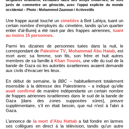
dirigeants israéliens, véritables nazis des temps modernes, se sont
jurés de commettre un génocide, avec l’appui explicite du monde
occidental – Photo : Mohammed Zaanoun / Activestills
Une frappe aurait touché un
cimetière
à Beit Lahiya, tuant un
certain nombre d’employés du cimetière, tandis qu’un quartier
entier d’al-Bureij a été rasé par des frappes aériennes,
tuant
au moins 15 personnes
.
Parmi les dizaines de personnes tuées dans la nuit, le
correspondant de
Palestine TV
,
Mohammad Abu Hatab
, est
mort avec sa femme, son fils, son frère et huit autres
membres de sa famille à
Khan Younis
, une ville du sud de la
bande de Gaza où les autorités israéliennes avaient demandé
aux civils d’évacuer les lieux.
En début de semaine, la
BBC
– habituellement totalement
insensible à la détresse des Palestiniens – a indiqué qu’elle
avait confirmé
de manière indépendante un certain nombre
de frappes aériennes israéliennes dans le sud de la bande de
Gaza [dans des zones supposées sûres], preuve
supplémentaire, s’il en était besoin, que nul n’est à l’abri à
Gaza.
L’annonce de
la mort d’Abu Hattab
a fait fondre en larmes
ses collègues en direct à la télévision, tandis qu’un autre