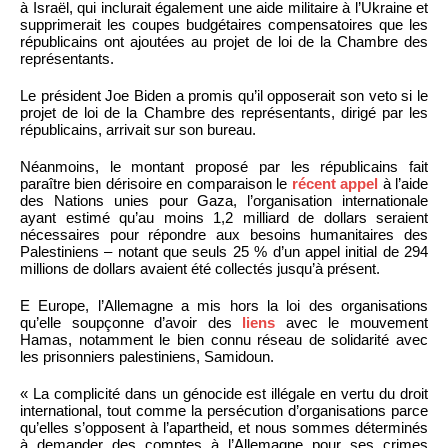
à Israël, qui inclurait également une aide militaire à l’Ukraine et
supprimerait les coupes budgétaires compensatoires que les
républicains ont ajoutées au projet de loi de la Chambre des
représentants.
Le président Joe Biden a promis qu’il opposerait son veto si le
projet de loi de la Chambre des représentants, dirigé par les
républicains, arrivait sur son bureau.
Néanmoins, le montant proposé par les républicains fait
paraître bien dérisoire en comparaison le
récent appel
à l’aide
des Nations unies pour Gaza, l’organisation internationale
ayant estimé qu’au moins 1,2 milliard de dollars seraient
nécessaires pour répondre aux besoins humanitaires des
Palestiniens – notant que seuls 25 % d’un appel initial de 294
millions de dollars avaient été collectés jusqu’à présent.
E Europe, l’Allemagne a mis hors la loi des organisations
qu’elle soupçonne d’avoir des
liens
avec le mouvement
Hamas, notamment le bien connu réseau de solidarité avec
les prisonniers palestiniens, Samidoun.
« La complicité dans un génocide est illégale en vertu du droit
international, tout comme la persécution d’organisations parce
qu’elles s’opposent à l’apartheid, et nous sommes déterminés
à demander des comptes à l’Allemagne pour ses crimes