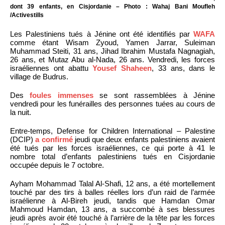
dont 39 enfants, en Cisjordanie – Photo : Wahaj Bani Moufleh
/Activestills
Les Palestiniens tués à Jénine ont été identifiés par
WAFA
comme étant Wisam Zyoud, Yamen Jarrar, Suleiman
Muhammad Steiti, 31 ans, Jihad Ibrahim Mustafa Nagnagiah,
26 ans, et Mutaz Abu al-Nada, 26 ans. Vendredi, les forces
israéliennes ont abattu
Yousef Shaheen
, 33 ans, dans le
village de Budrus.
Des
foules immenses
se sont rassemblées à Jénine
vendredi pour les funérailles des personnes tuées au cours de
la nuit.
Entre-temps, Defense for Children International – Palestine
(DCIP)
a confirmé
jeudi que deux enfants palestiniens avaient
été tués par les forces israéliennes, ce qui porte à 41 le
nombre total d’enfants palestiniens tués en Cisjordanie
occupée depuis le 7 octobre.
Ayham Mohammad Talal Al-Shafi, 12 ans, a été mortellement
touché par des tirs à balles réelles lors d’un raid de l’armée
israélienne à Al-Bireh jeudi, tandis que Hamdan Omar
Mahmoud Hamdan, 13 ans, a succombé à ses blessures
jeudi après avoir été touché à l’arrière de la tête par les forces