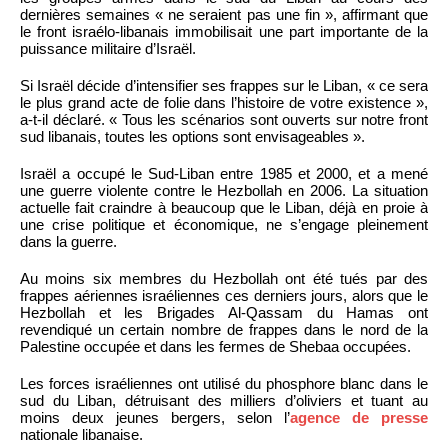
dernières semaines « ne seraient pas une fin », affirmant que
le front israélo-libanais immobilisait une part importante de la
puissance militaire d’Israël.
Si Israël décide d’intensifier ses frappes sur le Liban, « ce sera
le plus grand acte de folie dans l’histoire de votre existence »,
a-t-il déclaré. « Tous les scénarios sont ouverts sur notre front
sud libanais, toutes les options sont envisageables ».
Israël a occupé le Sud-Liban entre 1985 et 2000, et a mené
une guerre violente contre le Hezbollah en 2006. La situation
actuelle fait craindre à beaucoup que le Liban, déjà en proie à
une crise politique et économique, ne s’engage pleinement
dans la guerre.
Au moins six membres du Hezbollah ont été tués par des
frappes aériennes israéliennes ces derniers jours, alors que le
Hezbollah et les Brigades Al-Qassam du Hamas ont
revendiqué un certain nombre de frappes dans le nord de la
Palestine occupée et dans les fermes de Shebaa occupées.
Les forces israéliennes ont utilisé du phosphore blanc dans le
sud du Liban, détruisant des milliers d’oliviers et tuant au
moins deux jeunes bergers, selon l’
agence de presse
nationale libanaise.