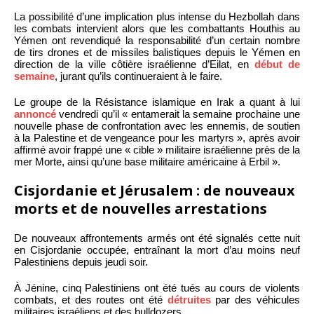
La possibilité d’une implication plus intense du Hezbollah dans
les combats intervient alors que les combattants Houthis au
Yémen ont revendiqué la responsabilité d’un certain nombre
de tirs drones et de missiles balistiques depuis le Yémen en
direction de la ville côtière israélienne d’Eilat, en
début de
semaine
, jurant qu’ils continueraient à le faire.
Le groupe de la Résistance islamique en Irak a quant à lui
annoncé
vendredi qu’il « entamerait la semaine prochaine une
nouvelle phase de confrontation avec les ennemis, de soutien
à la Palestine et de vengeance pour les martyrs », après avoir
affirmé avoir frappé une « cible » militaire israélienne près de la
mer Morte, ainsi qu’une base militaire américaine à Erbil ».
Cisjordanie et Jérusalem : de nouveaux
morts et de nouvelles arrestations
De nouveaux affrontements armés ont été signalés cette nuit
en Cisjordanie occupée, entraînant la mort d’au moins neuf
Palestiniens depuis jeudi soir.
À Jénine, cinq Palestiniens ont été tués au cours de violents
combats, et des routes ont été
détruites
par des véhicules
militaires israéliens et des bulldozers.