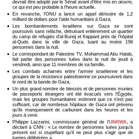
devrait être adopté par le Sénat avant d’être mis en œuvre,
ce qui est peu probable à l’heure actuelle.
En revanche, l’ONU a lancé un appel dérisoire de 1,2
milliard de dollars pour l’aide humanitaire à Gaza.
Les bombardements israéliens sur Gaza se sont
poursuivis sans relâche, détruisant entièrement un quartier
du camp de réfugiés d’al-Bureij et frappant près de l’hôpital
al-Quds dans la ville de Gaza, tuant au moins 198
personnes dans la nuit.
Le correspondant de Palestine TV, Mohammad Abu Hatab,
fait partie des personnes tuées dans la nuit de jeudi à
vendredi, ainsi que 11 membres de sa famille.
Les combats acharnés entre l’armée israélienne et les
groupes de la résistance palestinienne se poursuivent dans
le nord de la bande de Gaza.
Un plus grand nombre de blessés et de personnes munies
de passeports étrangers ont été évacués vers l’Égypte,
mais les groupes humanitaires estiment que ce n’est pas
suffisant, car de nombreux hôpitaux de Gaza ont prévenu
qu’ils manqueraient de carburant dans les heures et les
jours à venir.
Philippe Lazzarini, commissaire général de l’
UNRWA
, a
déclaré à CNN : « Le nombre de personnes tuées jusqu’à
présent est si stupéfiant qu’il ne peut plus s’agir que de
tueries délibérées ».