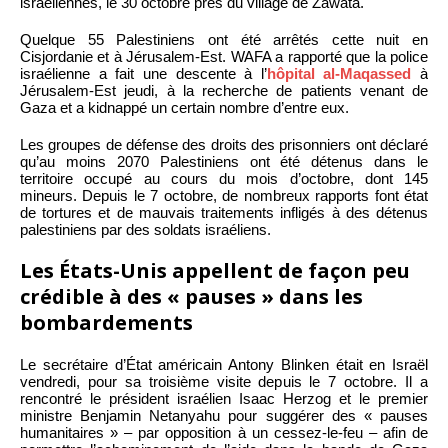
israéliennes, le 30 octobre près du village de Zawata.
Quelque 55 Palestiniens ont été arrêtés cette nuit en
Cisjordanie et à Jérusalem-Est. WAFA a rapporté que la police
israélienne a fait une descente à l’
hôpital al-Maqassed
à
Jérusalem-Est jeudi, à la recherche de patients venant de
Gaza et a kidnappé un certain nombre d’entre eux.
Les groupes de défense des droits des prisonniers ont déclaré
qu’au moins 2070 Palestiniens ont été détenus dans le
territoire occupé au cours du mois d’octobre, dont 145
mineurs. Depuis le 7 octobre, de nombreux rapports font état
de tortures et de mauvais traitements infligés à des détenus
palestiniens par des soldats israéliens.
Les États-Unis appellent de façon peu
crédible à des « pauses » dans les
bombardements
Le secrétaire d’État américain Antony Blinken était en Israël
vendredi, pour sa troisième visite depuis le 7 octobre. Il a
rencontré le président israélien Isaac Herzog et le premier
ministre Benjamin Netanyahu pour suggérer des « pauses
humanitaires » – par opposition à un cessez-le-feu – afin de