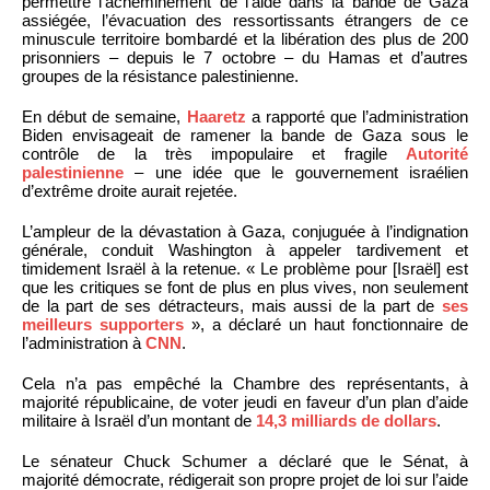
permettre l’acheminement de l’aide dans la bande de Gaza
assiégée, l’évacuation des ressortissants étrangers de ce
minuscule territoire bombardé et la libération des plus de 200
prisonniers – depuis le 7 octobre – du Hamas et d’autres
groupes de la résistance palestinienne.
En début de semaine,
Haaretz
a rapporté que l’administration
Biden envisageait de ramener la bande de Gaza sous le
contrôle de la très impopulaire et fragile
Autorité
palestinienne
– une idée que le gouvernement israélien
d’extrême droite aurait rejetée.
L’ampleur de la dévastation à Gaza, conjuguée à l’indignation
générale, conduit Washington à appeler tardivement et
timidement Israël à la retenue. « Le problème pour [Israël] est
que les critiques se font de plus en plus vives, non seulement
de la part de ses détracteurs, mais aussi de la part de
ses
meilleurs supporters
», a déclaré un haut fonctionnaire de
l’administration à
CNN
.
Cela n’a pas empêché la Chambre des représentants, à
majorité républicaine, de voter jeudi en faveur d’un plan d’aide
militaire à Israël d’un montant de
14,3 milliards de dollars
.
Le sénateur Chuck Schumer a déclaré que le Sénat, à
majorité démocrate, rédigerait son propre projet de loi sur l’aide