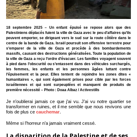
18 septembre 2025 – Un enfant épuisé se repose alors que des
Palestiniens déplacés fuient la ville de Gaza avec le peu d’affaires qu’ils
peuvent emporter, se dirigeant vers le sud sur la route côtière dans le
centre de la bande de Gaza. Israël poursuit son offensive terrestre pour
s’emparer de la ville de Gaza et procède à des bombardements
massifs, causant des destructions généralisées. Toute la population de
la ville de Gaza a reçu l’ordre d’évacuer. Les familles voyagent souvent
à pied dans l’obscurité ou s’entassent dans des véhicules surchargés,
les femmes, les enfants et les personnes âgées luttant contre
l’épuisement et la peur. Elles tentent de rejoindre les zones dites «
humanitaires », qui sont également prises pour cible par les forces
israéliennes et qui sont surpeuplées et manquent de produits de
première nécessité – Photo : Doaa Albaz / Activestills
Je n’oublierai jamais ce que j’ai vu. J’ai vu notre quartier se
transformer en ruines, et il me semble que nous revivons une
fois de plus ce
cauchemar
.
Même si l’horreur n’a jamais vraiment cessé.
La disparition de la Palestine et de ses