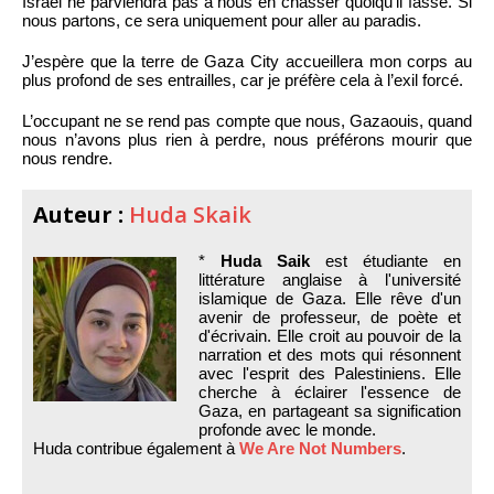
Israël ne parviendra pas à nous en chasser quoiqu’il fasse. Si
nous partons, ce sera uniquement pour aller au paradis.
J’espère que la terre de Gaza City accueillera mon corps au
plus profond de ses entrailles, car je préfère cela à l’exil forcé.
L’occupant ne se rend pas compte que nous, Gazaouis, quand
nous n’avons plus rien à perdre, nous préférons mourir que
nous rendre.
Auteur :
Huda Skaik
*
Huda Saik
est étudiante en
littérature anglaise à l'université
islamique de Gaza. Elle rêve d'un
avenir de professeur, de poète et
d'écrivain. Elle croit au pouvoir de la
narration et des mots qui résonnent
avec l'esprit des Palestiniens. Elle
cherche à éclairer l'essence de
Gaza, en partageant sa signification
profonde avec le monde.
Huda contribue également à
We Are Not Numbers
.