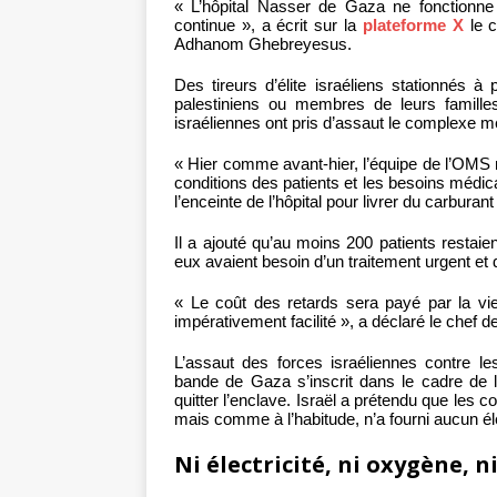
« L’hôpital Nasser de Gaza ne fonctionne
continue », a écrit sur la
plateforme X
le c
Adhanom Ghebreyesus.
Des tireurs d’élite israéliens stationnés à 
palestiniens ou membres de leurs famill
israéliennes ont pris d’assaut le complexe m
« Hier comme avant-hier, l’équipe de l’OMS n’
conditions des patients et les besoins médicau
l’enceinte de l’hôpital pour livrer du carbura
Il a ajouté qu’au moins 200 patients restaien
eux avaient besoin d’un traitement urgent et 
« Le coût des retards sera payé par la vie 
impérativement facilité », a déclaré le chef 
L’assaut des forces israéliennes contre le
bande de Gaza s’inscrit dans le cadre de l
quitter l’enclave. Israël a prétendu que les co
mais comme à l’habitude, n’a fourni aucun é
Ni électricité, ni oxygène, n