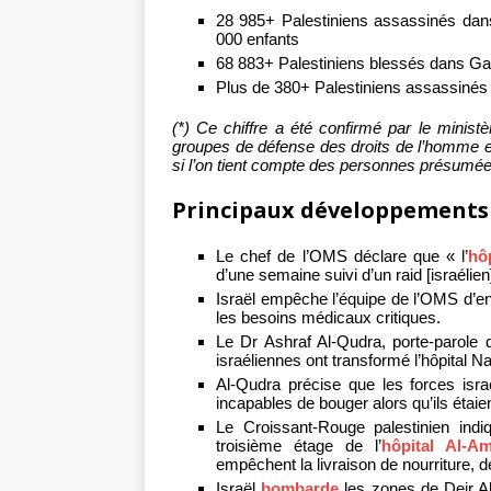
28 985+ Palestiniens assassinés dans
000 enfants
68 883+ Palestiniens blessés dans Gaz
Plus de 380+ Palestiniens assassinés 
(*) Ce chiffre a été confirmé par le minis
groupes de défense des droits de l’homme 
si l’on tient compte des personnes présumé
Principaux développements
Le chef de l’OMS déclare que « l’
hô
d’une semaine suivi d’un raid [israélien
Israël empêche l’équipe de l’OMS d’ent
les besoins médicaux critiques.
Le Dr Ashraf Al-Qudra, porte-parole 
israéliennes ont transformé l’hôpital 
Al-Qudra précise que les forces isra
incapables de bouger alors qu’ils étaien
Le Croissant-Rouge palestinien indi
troisième étage de l’
hôpital Al-Am
empêchent la livraison de nourriture, 
Israël
bombarde
les zones de Deir Al