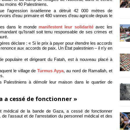
au moins 40 Palestiniens.
ue l’agression israélienne a détruit 42 000 mètres de
ervoirs d’eau primaire et 480 vannes d’eau agricole depuis le
nnes dans le monde
manifestent leur solidarité
avec les
mandant qu’Israël soit tenu responsable de ses crimes et
auré.
ngères déclare : « Si le prix à payer pour étendre les accords
e renonce aux accords de paix. Un État palestinien – il n’y en
nale populaire et dirigeant du Fatah, est à nouveau placé à
aquent le village de
Turmus Ayya
, au nord de Ramallah, et
es.
les Palestiniens à démolir leur maison dans le quartier de
a a cessé de fonctionner »
ent médical de la bande de Gaza, a cessé de fonctionner
 de l’assaut et de l’arrestation du personnel médical et des