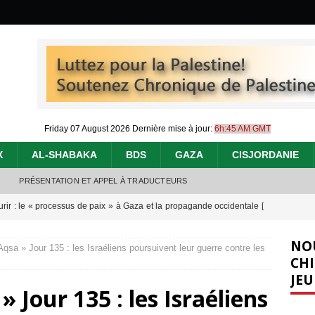
Friday 07 August 2026
Dernière mise à jour:
6h:45 AM GMT
X
AL-SHABAKA
BDS
GAZA
CISJORDANIE
PRÉSENTATION ET APPEL À TRADUCTEURS
urir : le « processus de paix » à Gaza et la propagande occidentale
[
NO
Aqsa » Jour 135 : les Israéliens poursuivent leur guerre contre les
nocide : l’histoire de Gaza au-delà des chiffres
[ 5 août 2026 ]
CHI
JEU
effacent les preuves du génocide à Gaza
[ 4 août 2026 ]
» Jour 135 : les Israéliens
 annonce un « accord de paix » à Gaza, les Israéliens multiplie les