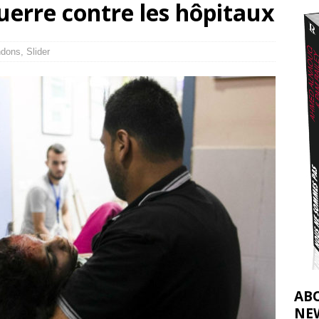
uerre contre les hôpitaux
2026 ]
éliens bombardent des entrepôts de médicaments, aggravant ainsi la
ndons
,
Slider
déjà dramatique
[ 7 août 2026 ]
AB
NE