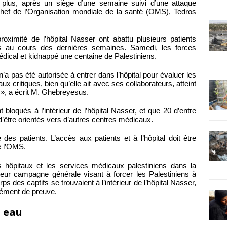
 plus, après un siège d’une semaine suivi d’une attaque
hef de l’Organisation mondiale de la santé (OMS), Tedros
proximité de l’hôpital Nasser ont abattu plusieurs patients
es au cours des dernières semaines. Samedi, les forces
édical et kidnappé une centaine de Palestiniens.
a pas été autorisée à entrer dans l’hôpital pour évaluer les
x critiques, bien qu’elle ait avec ses collaborateurs, atteint
nt », a écrit M. Ghebreyesus.
t bloqués à l’intérieur de l’hôpital Nasser, et que 20 d’entre
d’être orientés vers d’autres centres médicaux.
des patients. L’accès aux patients et à l’hôpital doit être
de l’OMS.
s hôpitaux et les services médicaux palestiniens dans la
eur campagne générale visant à forcer les Palestiniens à
rps des captifs se trouvaient à l’intérieur de l’hôpital Nasser,
lément de preuve.
i eau