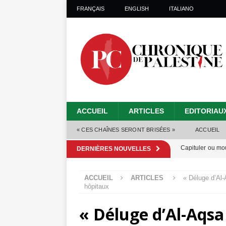
FRANÇAIS
ENGLISH
ITALIANO
ACCUEIL
ARTICLES
EDITORIAU
« CES CHAÎNES SERONT BRISÉES »
ACCUEIL
Capituler ou mo
DERNIÈRES NOUVELLES
6 août 2026 ]
ACCUEIL
ARTICLES
« Déluge d’Al-
Mille jours de gé
hôpitaux
Les Israéliens 
« Déluge d’Al-Aqsa 
Alors que Trump