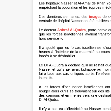
Les hôpitaux Nasser et Al-Amal de Khan Youni
empêchant la population et les équipes médi
Ces dernières semaines, des
images
de
s
centrale de l’hôpital Nasser ont été publiées
Le docteur
Ashraf Al-Qudra
, porte-parole 
que les forces israéliennes avaient transfor
hors service ».
Il a ajouté que les forces israéliennes d’
heures à l’intérieur de la maternité au cours
forcés à se déshabiller.
Le Dr Al-Qudra a déclaré qu’il ne restait qu
Nasser et qu’Israël avait kidnappé au moi
faire face aux cas critiques après l’enlève
intensifs.
« Les forces d’occupation israéliennes ont
bouger alors qu’ils se trouvaient sur des lits 
des camions et emmenés vers une destination
Dr Al-Qudra.
Il n’y a pas eu d’électricité au Nasser pend