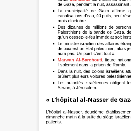
de Gaza, pendant la nuit, assassinant 
La municipalité de Gaza affirme q
canalisations d’eau, 40 puits, neuf rés
mois d’octobre.
Des dizaines de millions de perso
Palestiniens de la bande de Gaza, de
qu’un cessez-le-feu immédiat soit inst
Le ministre israélien des affaires étra
de paix est un État palestinien, alors j
aura pas. Un point c’est tout ».
Marwan Al-Barghouti
, figure natio
l’isolement dans la prison de Ramla.
Dans la nuit, des colons israéliens att
brûlent plusieurs voitures palestinienn
Les autorités israéliennes obligent 
Silwan, à Jérusalem.
« L’hôpital al-Nasser de Gaz
L’hôpital al-Nasser, deuxième établissem
dimanche matin à la suite du siège israélien,
patients.