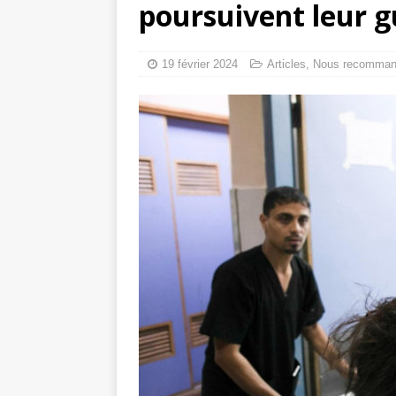
poursuivent leur g
tueries
[ 4 août 
Gaza : les Isra
19 février 2024
Articles
,
Nous recomma
crise sanitaire 