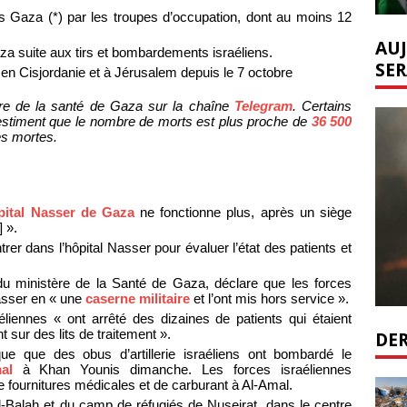
 Gaza (*) par les troupes d’occupation, dont au moins 12
AUJ
a suite aux tirs et bombardements israéliens.
SER
en Cisjordanie et à Jérusalem depuis le 7 octobre
tère de la santé de Gaza sur la chaîne
Telegram
. Certains
estiment que le nombre de morts est plus proche de
36 500
es mortes.
pital Nasser de Gaza
ne fonctionne plus, après un siège
] ».
rer dans l’hôpital Nasser pour évaluer l’état des patients et
du ministère de la Santé de Gaza, déclare que les forces
Nasser en « une
caserne militaire
et l’ont mis hors service ».
éliennes « ont arrêté des dizaines de patients qui étaient
t sur des lits de traitement ».
DER
que que des obus d’artillerie israéliens ont bombardé le
al
à Khan Younis dimanche. Les forces israéliennes
de fournitures médicales et de carburant à Al-Amal.
-Balah et du camp de réfugiés de Nuseirat, dans le centre