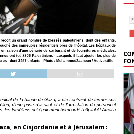
 reçoit un grand nombre de blessés palestiniens, dont des enfants,
ouché des immeubles résidentiels près de l'hôpital. Les hôpitaux de
 en raison d'une pénurie de carburant et de fournitures médicales.
COM
nnes ont tué 8306 Palestiniens - auxquels il faut ajouter les plus de
FON
es - dont 3457 enfants - Photo : MohammedZaanoun / Activestills
édical de la bande de Gaza, a été contraint de fermer ses
lien, d’une prise d’assaut et de l’arrestation du personnel
, les Israéliens ont également bombardé l’hôpital Al-Amal à
za, en Cisjordanie et à Jérusalem :