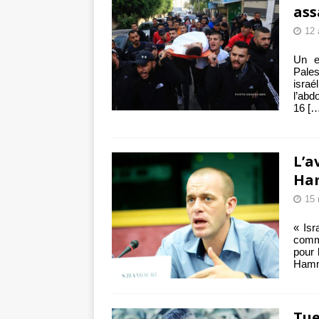
ass
12 
Un e
Pale
isra
l’ab
16
[…
L’a
Ha
15 
« Isr
comme
pour 
Hammo
Tue