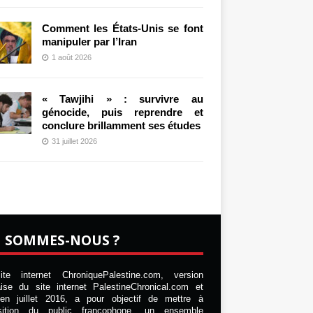
Comment les États-Unis se font
manipuler par l’Iran
1 août 2026
« Tawjihi » : survivre au
génocide, puis reprendre et
conclure brillamment ses études
31 juillet 2026
I SOMMES-NOUS ?
te internet ChroniquePalestine.com, version
aise du site internet PalestineChronical.com et
en juillet 2016, a pour objectif de mettre à
osition du public francophone, un ensemble