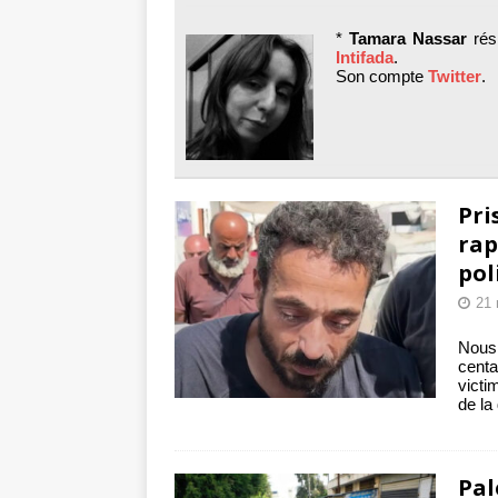
toxiques
[ 3 aoû
*
Tamara Nassar
rési
Capituler ou mo
Intifada
.
Son compte
Twitter
.
6 août 2026 ]
Pri
rap
pol
21 
Nous
centa
victi
de la
Pal