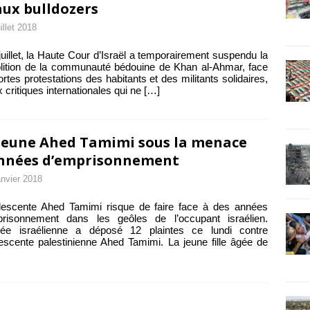
aux bulldozers
uillet 2018
juillet, la Haute Cour d’Israël a temporairement suspendu la
ition de la communauté bédouine de Khan al-Ahmar, face
ortes protestations des habitants et des militants solidaires,
x critiques internationales qui ne
[…]
jeune Ahed Tamimi sous la menace
nnées d’emprisonnement
anvier 2018
lescente Ahed Tamimi risque de faire face à des années
prisonnement dans les geôles de l’occupant israélien.
mée israélienne a déposé 12 plaintes ce lundi contre
lescente palestinienne Ahed Tamimi. La jeune fille âgée de