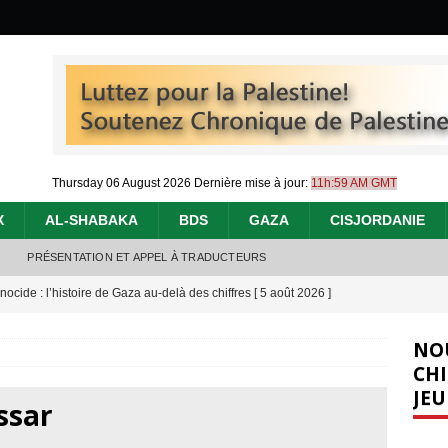
Thursday 06 August 2026
Dernière mise à jour:
11h:59 AM GMT
X
AL-SHABAKA
BDS
GAZA
CISJORDANIE
PRÉSENTATION ET APPEL À TRADUCTEURS
nocide : l’histoire de Gaza au-delà des chiffres
[ 5 août 2026 ]
effacent les preuves du génocide à Gaza
[ 4 août 2026 ]
NO
 annonce un « accord de paix » à Gaza, les Israéliens multiplie les
CHI
JEU
2026 ]
ssar
e servent de la Cisjordanie comme d’une poubelle pour leurs déchets