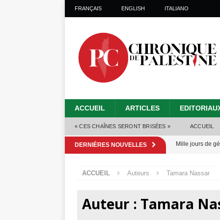
FRANÇAIS
ENGLISH
ITALIANO
ACCUEIL
ARTICLES
EDITORIAU
« CES CHAÎNES SERONT BRISÉES »
ACCUEIL
Mille jours de gé
DERNIÈRES NOUVELLES
Les Israéliens 
ACCUEIL
Auteurs
Tamara Nassar
Alors que Trump
tueries
[ 4 août 
Auteur :
Tamara Na
Les Israéliens s