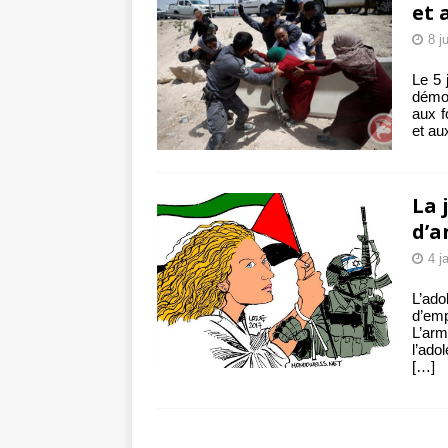
et 
8 j
Le 5 
démol
aux f
et au
La 
d’a
4 j
L’ado
d’em
L’ar
l’ado
[…]