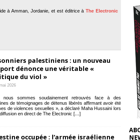
t 2026 ]
de à Amman, Jordanie, et est éditrice à
The Electronic
urir : le « processus de paix » à Gaza et la propagande occidentale
[
sonniers palestiniens : un nouveau
port dénonce une véritable «
itique du viol »
mai 2026
 nous sommes soudainement retrouvés face à des
ines de témoignages de détenus libérés affirmant avoir été
mes de violences sexuelles », a déclaré Maha Hussaini lors
 diffusion en direct de The Electronic
[…]
AB
estine occupée : l’armée israélienne
NE