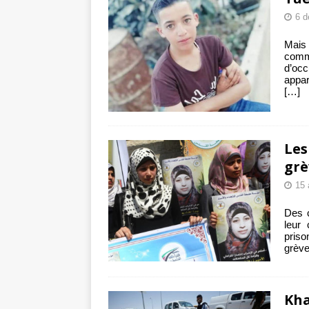
6 d
Mais 
comm
d’oc
appar
[…]
Les
grè
15 
Des c
leur
priso
grève
Kha