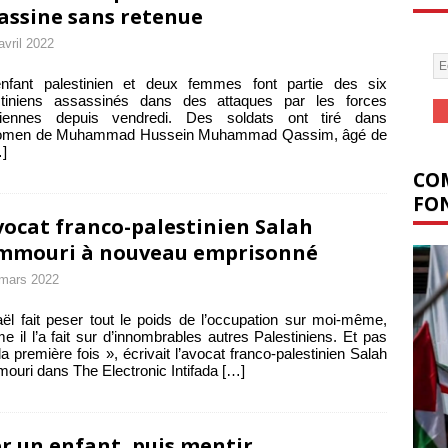
assine sans retenue
avril 2022
nfant palestinien et deux femmes font partie des six
stiniens assassinés dans des attaques par les forces
éliennes depuis vendredi. Des soldats ont tiré dans
domen de Muhammad Hussein Muhammad Qassim, âgé de
]
COM
FON
vocat franco-palestinien Salah
mmouri à nouveau emprisonné
mars 2022
aël fait peser tout le poids de l’occupation sur moi-même,
 il l’a fait sur d’innombrables autres Palestiniens. Et pas
la première fois », écrivait l’avocat franco-palestinien Salah
uri dans The Electronic Intifada
[…]
r un enfant, puis mentir…