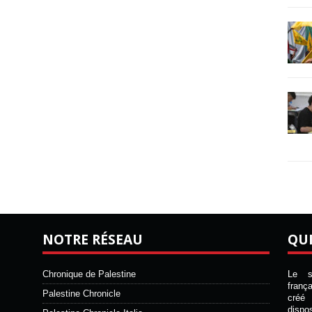
NOTRE RÉSEAU
QU
Chronique de Palestine
Le si
franç
Palestine Chronicle
créé 
disp