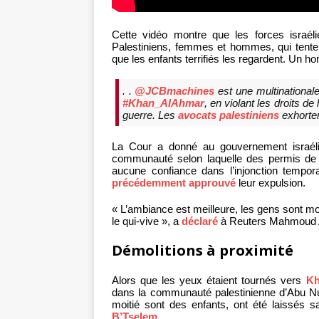
Cette vidéo montre que les forces israél
Palestiniens, femmes et hommes, qui tenten
que les enfants terrifiés les regardent. Un 
. .
@JCBmachines
est une multinationale 
#Khan_AlAhmar
, en violant les droits 
guerre. Les
avocats palestiniens
exhorten
La Cour a donné au gouvernement israélien
communauté selon laquelle des permis de co
aucune confiance dans l’injonction tempo
précédemment approuvé
leur expulsion.
« L’ambiance est meilleure, les gens sont 
le qui-vive », a
déclaré
à Reuters Mahmoud Ab
Démolitions à proximité
Alors que les yeux étaient tournés vers
Kh
dans la communauté palestinienne d’Abu Nu
moitié sont des enfants, ont été laissés s
B’Tselem
.