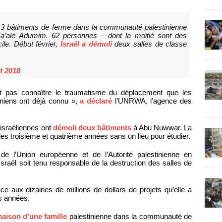
et 3 bâtiments de ferme dans la communauté palestinienne
a’ale Adumim. 62 personnes – dont la moitié sont des
le. Début février,
Israël a démoli
deux salles de classe
et 2018
 pas connaître le traumatisme du déplacement que les
iniens ont déjà connu »,
a déclaré
l’UNRWA, l’agence des
.
 israéliennes ont
démoli deux bâtiments
à Abu Nuwwar. La
les troisième et quatrième années sans un lieu pour étudier.
de l’Union européenne et de l’Autorité palestinienne en
Israël soit tenu responsable de la destruction des salles de
ce aux dizaines de millions de dollars de projets qu’elle a
s années.
aison d’une famille
palestinienne dans la communauté de