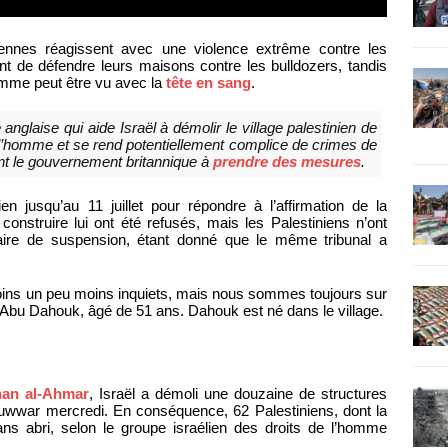
iennes réagissent avec une violence extrême contre les
t de défendre leurs maisons contre les bulldozers, tandis
homme peut être vu avec la
tête en sang
.
anglaise qui aide Israël à démolir le village palestinien de
de l’homme et se rend potentiellement complice de crimes de
t le gouvernement britannique à
prendre des mesures
.
 jusqu’au 11 juillet pour répondre à l’affirmation de la
nstruire lui ont été refusés, mais les Palestiniens n’ont
raire de suspension, étant donné que le même tribunal a
moins un peu moins inquiets, mais nous sommes toujours sur
u Dahouk, âgé de 51 ans. Dahouk est né dans le village.
an al-Ahmar
, Israël a démoli une douzaine de structures
wwar mercredi. En conséquence, 62 Palestiniens, dont la
ans abri, selon le groupe israélien des droits de l’homme