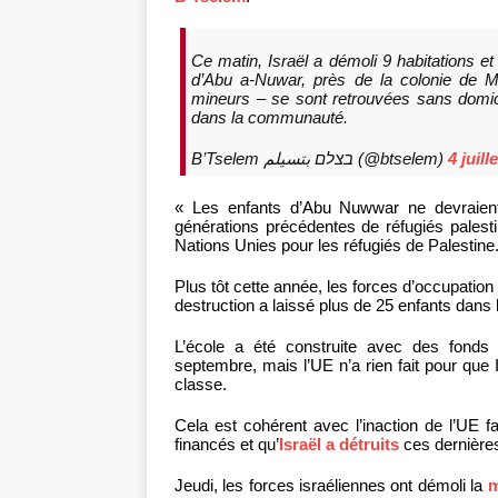
Ce matin, Israël a démoli 9 habitations 
d’Abu a-Nuwar, près de la colonie de M
mineurs – se sont retrouvées sans domici
dans la communauté.
B’Tselem בצלם بتسيلم (@btselem)
4 juill
« Les enfants d’Abu Nuwwar ne devraient
générations précédentes de réfugiés palest
Nations Unies pour les réfugiés de Palestine
Plus tôt cette année, les forces d’occupation
destruction a laissé plus de 25 enfants dans 
L’école a été construite avec des fonds 
septembre, mais l’UE n’a rien fait pour que 
classe.
Cela est cohérent avec l’inaction de l’UE fa
financés et qu’
Israël a détruits
ces dernière
Jeudi, les forces israéliennes ont démoli la
m