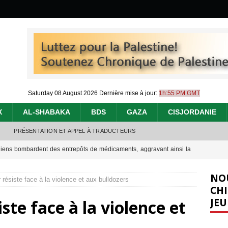
Saturday 08 August 2026
Dernière mise à jour:
1h:55 PM GMT
X
AL-SHABAKA
BDS
GAZA
CISJORDANIE
PRÉSENTATION ET APPEL À TRADUCTEURS
éliens bombardent des entrepôts de médicaments, aggravant ainsi la
déjà dramatique
[ 7 août 2026 ]
NO
résiste face à la violence et aux bulldozers
urir : le « processus de paix » à Gaza et la propagande occidentale
[
CHI
JEU
te face à la violence et
nocide : l’histoire de Gaza au-delà des chiffres
[ 5 août 2026 ]