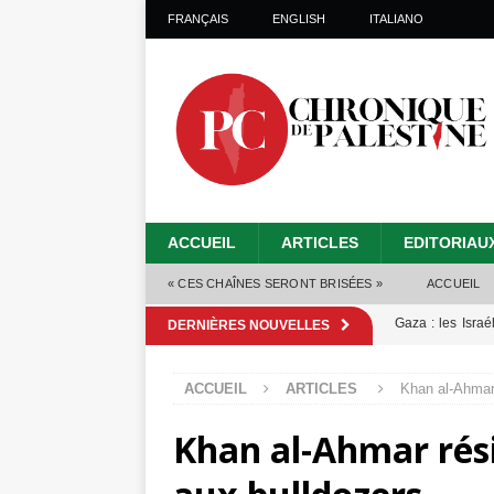
FRANÇAIS
ENGLISH
ITALIANO
ACCUEIL
ARTICLES
EDITORIAU
« CES CHAÎNES SERONT BRISÉES »
ACCUEIL
Gaza : les Isra
DERNIÈRES NOUVELLES
crise sanitaire 
ACCUEIL
ARTICLES
Khan al-Ahmar 
Capituler ou mo
Khan al-Ahmar résis
6 août 2026 ]
Mille jours de gé