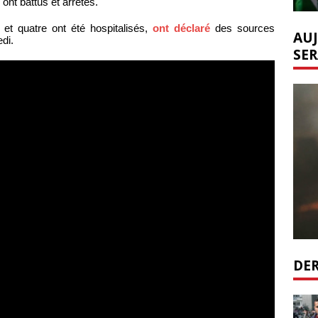
 ont battus et arrêtés.
 et quatre ont été hospitalisés,
ont déclaré
des sources
AUJ
di.
SER
DER