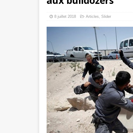
aux bulldozers
Les Israéliens 
La promesse que 
8 juillet 2018
Articles
,
Slider