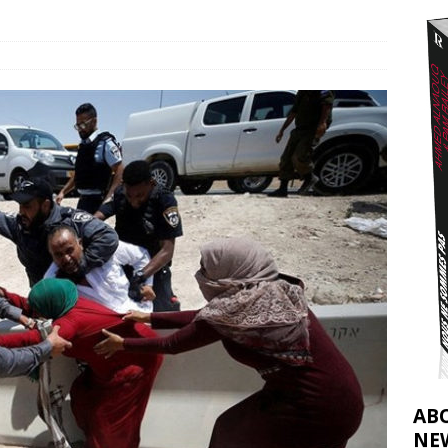
effacent les preuves du génocide à Gaza
[ 4 août 2026 ]
j’ai faite à Ismail al-Ghoul
[ 8 août 2026 ]
AB
NE