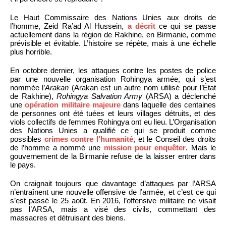
Le Haut Commissaire des Nations Unies aux droits de
l’homme, Zeid Ra’ad Al Hussein,
a décrit
ce qui se passe
actuellement dans la région de Rakhine, en Birmanie, comme
prévisible et évitable. L’histoire se répète, mais à une échelle
plus horrible.
En octobre dernier, les attaques contre les postes de police
par une nouvelle organisation Rohingya armée, qui s’est
nommée l’
Arakan
(Arakan est un autre nom utilisé pour l’État
de Rakhine),
Rohingya Salvation Army
(ARSA) a déclenché
une
opération militaire majeure
dans laquelle des centaines
de personnes ont été tuées et leurs villages détruits, et des
viols collectifs de femmes Rohingya ont eu lieu. L’Organisation
des Nations Unies a qualifié ce qui se produit comme
possibles
crimes contre l’humanité
, et le Conseil des droits
de l’homme a nommé une
mission pour enquêter
. Mais le
gouvernement de la Birmanie refuse de la laisser entrer dans
le pays.
On craignait toujours que davantage d’attaques par l’ARSA
n’entraînent une nouvelle offensive de l’armée, et c’est ce qui
s’est passé le 25 août. En 2016, l’offensive militaire ne visait
pas l’ARSA, mais a visé des civils, commettant des
massacres et détruisant des biens.