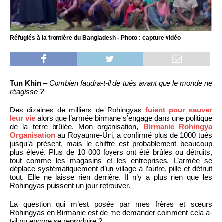
Réfugiés à la frontière du Bangladesh - Photo : capture vidéo
Tun Khin
–
Combien faudra-t-il de tués avant que le monde ne
réagisse ?
Des dizaines de milliers de Rohingyas
fuient pour sauver
leur vie
alors que l’armée birmane s’engage dans une politique
de la terre brûlée. Mon organisation,
Birmanie Rohingya
Organisation
au Royaume-Uni, a confirmé plus de 1000 tués
jusqu’à présent, mais le chiffre est probablement beaucoup
plus élevé. Plus de 10 000 foyers ont été brûlés ou détruits,
tout comme les magasins et les entreprises. L’armée se
déplace systématiquement d’un village à l’autre, pille et détruit
tout. Elle ne laisse rien derrière. Il n’y a plus rien que les
Rohingyas puissent un jour retrouver.
La question qui m’est posée par mes frères et sœurs
Rohingyas en Birmanie est de me demander comment cela a-
t-il pu encore se reproduire ?