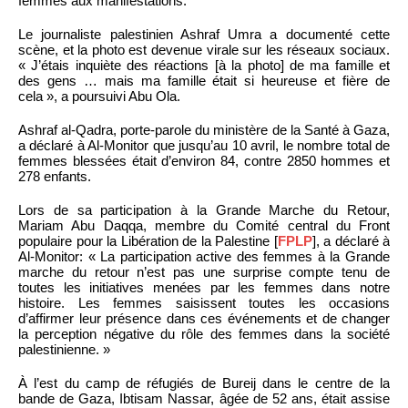
femmes aux manifestations.
Le journaliste palestinien Ashraf Umra a documenté cette
scène, et la photo est devenue virale sur les réseaux sociaux.
« J’étais inquiète des réactions [à la photo] de ma famille et
des gens … mais ma famille était si heureuse et fière de
cela », a poursuivi Abu Ola.
Ashraf al-Qadra, porte-parole du ministère de la Santé à Gaza,
a déclaré à Al-Monitor que jusqu’au 10 avril, le nombre total de
femmes blessées était d’environ 84, contre 2850 hommes et
278 enfants.
Lors de sa participation à la Grande Marche du Retour,
Mariam Abu Daqqa, membre du Comité central du Front
populaire pour la Libération de la Palestine [
FPLP
], a déclaré à
Al-Monitor: « La participation active des femmes à la Grande
marche du retour n’est pas une surprise compte tenu de
toutes les initiatives menées par les femmes dans notre
histoire. Les femmes saisissent toutes les occasions
d’affirmer leur présence dans ces événements et de changer
la perception négative du rôle des femmes dans la société
palestinienne. »
À l’est du camp de réfugiés de Bureij dans le centre de la
bande de Gaza, Ibtisam Nassar, âgée de 52 ans, était assise