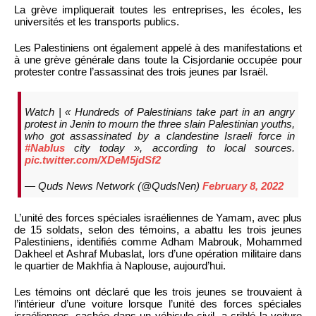
La grève impliquerait toutes les entreprises, les écoles, les
universités et les transports publics.
Les Palestiniens ont également appelé à des manifestations et
à une grève générale dans toute la Cisjordanie occupée pour
protester contre l’assassinat des trois jeunes par Israël.
Watch | « Hundreds of Palestinians take part in an angry
protest in Jenin to mourn the three slain Palestinian youths,
who got assassinated by a clandestine Israeli force in
#Nablus
city today », according to local sources.
pic.twitter.com/XDeM5jdSf2
— Quds News Network (@QudsNen)
February 8, 2022
L’unité des forces spéciales israéliennes de Yamam, avec plus
de 15 soldats, selon des témoins, a abattu les trois jeunes
Palestiniens, identifiés comme Adham Mabrouk, Mohammed
Dakheel et Ashraf Mubaslat, lors d’une opération militaire dans
le quartier de Makhfia à Naplouse, aujourd’hui.
Les témoins ont déclaré que les trois jeunes se trouvaient à
l’intérieur d’une voiture lorsque l’unité des forces spéciales
israéliennes, cachée dans un véhicule civil, a criblé la voiture