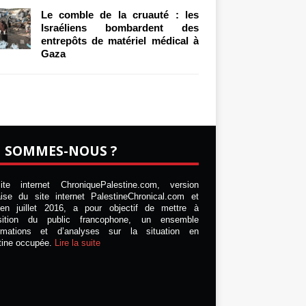
Le comble de la cruauté : les
Israéliens bombardent des
entrepôts de matériel médical à
Gaza
I SOMMES-NOUS ?
te internet ChroniquePalestine.com, version
aise du site internet PalestineChronical.com et
en juillet 2016, a pour objectif de mettre à
osition du public francophone, un ensemble
ormations et d’analyses sur la situation en
tine occupée.
Lire la suite