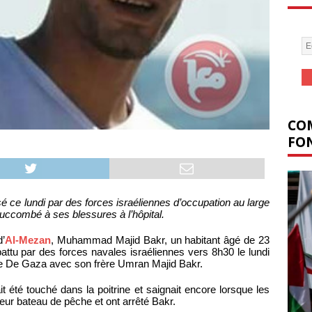
COM
FON
é ce lundi par des forces israéliennes d’occupation au large
ccombé à ses blessures à l’hôpital.
d’
Al-Mezan
, Muhammad Majid Bakr, un habitant âgé de 23
attu par des forces navales israéliennes vers 8h30 le lundi
ôte De Gaza avec son frère Umran Majid Bakr.
été touché dans la poitrine et saignait encore lorsque les
leur bateau de pêche et ont arrêté Bakr.