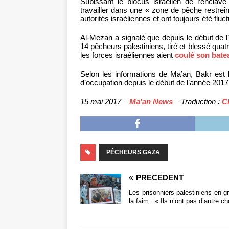
Subissant le blocus israélien de l’enclav
travailler dans une « zone de pêche restrein
autorités israéliennes et ont toujours été fluc
Al-Mezan a signalé que depuis le début de l
14 pêcheurs palestiniens, tiré et blessé quat
les forces israéliennes aient
coulé son bate
Selon les informations de Ma’an, Bakr est 
d’occupation depuis le début de l’année 2017
15 mai 2017 –
Ma’an News
– Traduction :
C
PÊCHEURS GAZA
PRÉCÉDENT
Les prisonniers palestiniens en g
la faim : « Ils n’ont pas d’autre ch