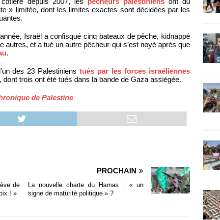
e côtière depuis 2007, les
pêcheurs palestiniens
ont dû
te » limitée, dont les limites exactes sont décidées par les
tuantes.
’année, Israël a confisqué cinq bateaux de pêche, kidnappé
re autres, et a tué un autre pêcheur qui s’est noyé après que
au
.
l’un des 23 Palestiniens
tués par les forces israéliennes
, dont trois ont été tués dans la bande de Gaza assiégée.
hronique de Palestine
PROCHAIN
rève de
La nouvelle charte du Hamas : « un
oix ! »
signe de maturité politique » ?