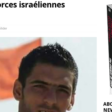
orces israéliennes
nocide : l’histoire de Gaza au-delà des chiffres
[ 5 août 2026 ]
tifs de la CIJ sur la Palestine : possibilités et limites
[ 8 août 2026 ]
Slider
AB
NE