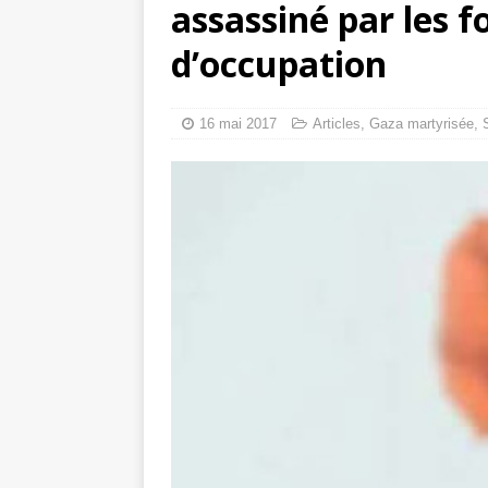
assassiné par les f
Mille jours de gé
d’occupation
Les avis consulta
16 mai 2017
Articles
,
Gaza martyrisée
,