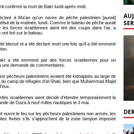
ent confirmé la mort de Bakr lundi après-midi.
AUJ
éclaré à Ma’an qu’un navire de pêche palestinien [aurait]
SER
début de la matinée, lundi. Comme le bateau de pêche aurait
es forces israéliennes aient tiré des coups dans l’air, a
 ont tiré sur le bateau.
té blessé et a été déclaré mort une fois qu’il a été emmené
elon.
ù Bakr a été emmené par des forces israéliennes pour un
 à une demande de commentaires.
 six pêcheurs palestiniens avaient été kidnappés au large de
ois du camp de réfugiés d’al-Shati, bien que Muhammad Majid
d’eux.
rités israéliennes aient décidé d’étendre temporairement la
ande de Gaza à neuf milles nautiques le 3 mai.
DER
t ouvre le feu sur les pêcheurs palestiniens non armés, les
ites fixées s’ils s’approchent de la zone tampon imposée