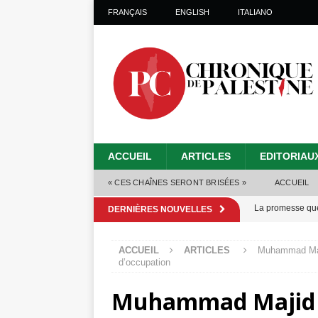
FRANÇAIS
ENGLISH
ITALIANO
ACCUEIL
ARTICLES
EDITORIAU
« CES CHAÎNES SERONT BRISÉES »
ACCUEIL
La promesse que 
DERNIÈRES NOUVELLES
Gaza : les Isra
ACCUEIL
ARTICLES
Muhammad Maji
crise sanitaire 
d’occupation
Capituler ou mo
Muhammad Majid B
6 août 2026 ]