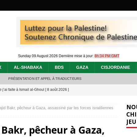
Sunday 09 August 2026
Dernière mise à jour:
8h:34 PM GMT
X
AL-SHABAKA
BDS
GAZA
CISJORDANIE
PRÉSENTATION ET APPEL À TRADUCTEURS
j’ai faite à Ismail al-Ghoul
[ 8 août 2026 ]
éliens bombardent des entrepôts de médicaments, aggravant ainsi la
NO
d Bakr, pêcheur à Gaza, assassiné par les forces israéliennes
déjà dramatique
[ 7 août 2026 ]
CHI
JEU
urir : le « processus de paix » à Gaza et la propagande occidentale
[
akr, pêcheur à Gaza,