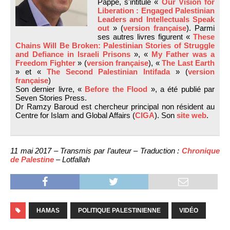
Pappé, s'intitule «
Our Vision for
Liberation : Engaged Palestinian
Leaders and Intellectuals Speak
out
» (
version française
). Parmi
ses autres livres figurent «
These
Chains Will Be Broken: Palestinian Stories of Struggle
and Defiance in Israeli Prisons
», «
My Father was a
Freedom Fighter
» (
version française
), «
The Last Earth
» et «
The Second Palestinian Intifada
» (
version
française
)
Son dernier livre, «
Before the Flood
», a été publié par
Seven Stories Press.
Dr Ramzy Baroud est chercheur principal non résident au
Centre for Islam and Global Affairs (
CIGA
). Son
site web
.
11 mai 2017 – Transmis par l’auteur – Traduction :
Chronique
de Palestine
– Lotfallah
HAMAS
POLITIQUE PALESTINIENNE
VIDÉO