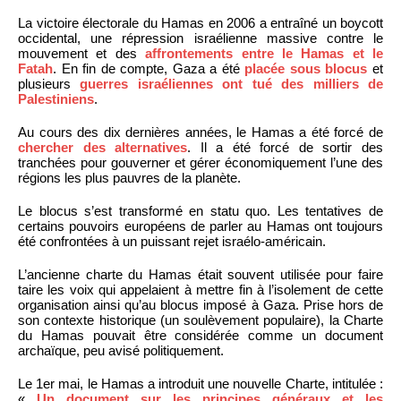
La victoire électorale du Hamas en 2006 a entraîné un boycott
occidental, une répression israélienne massive contre le
mouvement et des
affrontements entre le Hamas et le
Fatah
. En fin de compte, Gaza a été
placée sous blocus
et
plusieurs
guerres israéliennes ont tué des milliers de
Palestiniens
.
Au cours des dix dernières années, le Hamas a été forcé de
chercher des alternatives
. Il a été forcé de sortir des
tranchées pour gouverner et gérer économiquement l’une des
régions les plus pauvres de la planète.
Le blocus s’est transformé en statu quo. Les tentatives de
certains pouvoirs européens de parler au Hamas ont toujours
été confrontées à un puissant rejet israélo-américain.
L’ancienne charte du Hamas était souvent utilisée pour faire
taire les voix qui appelaient à mettre fin à l’isolement de cette
organisation ainsi qu’au blocus imposé à Gaza. Prise hors de
son contexte historique (un soulèvement populaire), la Charte
du Hamas pouvait être considérée comme un document
archaïque, peu avisé politiquement.
Le 1er mai, le Hamas a introduit une nouvelle Charte, intitulée :
«
Un document sur les principes généraux et les