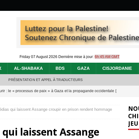
Friday 07 August 2026
Dernière mise à jour:
6h:45 AM GMT
X
AL-SHABAKA
BDS
GAZA
CISJORDANIE
PRÉSENTATION ET APPEL À TRADUCTEURS
urir : le « processus de paix » à Gaza et la propagande occidentale
[
NO
ias qui laissent Assange croupir en prison rendent hommage
nocide : l’histoire de Gaza au-delà des chiffres
[ 5 août 2026 ]
CHI
JEU
effacent les preuves du génocide à Gaza
[ 4 août 2026 ]
qui laissent Assange
 annonce un « accord de paix » à Gaza, les Israéliens multiplie les