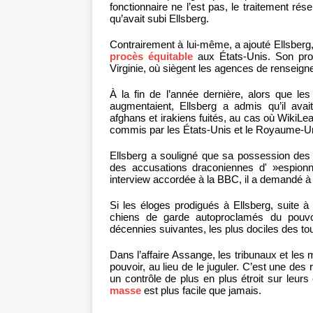
fonctionnaire ne l’est pas, le traitement ré
qu’avait subi Ellsberg.
Contrairement à lui-même, a ajouté Ellsberg,
procès équitable
aux États-Unis. Son procè
Virginie, où siègent les agences de renseig
À la fin de l’année dernière, alors que le
augmentaient, Ellsberg a admis qu’il av
afghans et irakiens fuités, au cas où WikiLe
commis par les États-Unis et le Royaume-Un
Ellsberg a souligné que sa possession des
des accusations draconiennes d' »espionna
interview accordée à la BBC, il a demandé à
Si les éloges prodigués à Ellsberg, suite 
chiens de garde autoproclamés du pouvo
décennies suivantes, les plus dociles des to
Dans l’affaire Assange, les tribunaux et les 
pouvoir, au lieu de le juguler. C’est une des
un contrôle de plus en plus étroit sur leur
masse
est plus facile que jamais.