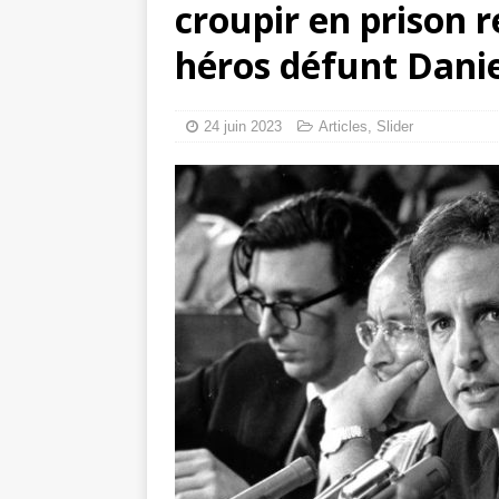
croupir en prison
tueries
[ 4 août 
héros défunt Danie
Gaza : les Isra
crise sanitaire 
24 juin 2023
Articles
,
Slider