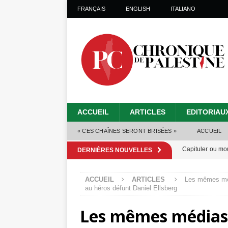
FRANÇAIS
ENGLISH
ITALIANO
ACCUEIL
ARTICLES
EDITORIAU
« CES CHAÎNES SERONT BRISÉES »
ACCUEIL
Capituler ou mo
DERNIÈRES NOUVELLES
6 août 2026 ]
ACCUEIL
ARTICLES
Les mêmes méd
Mille jours de gé
au héros défunt Daniel Ellsberg
Les Israéliens 
Les mêmes médias 
Alors que Trump