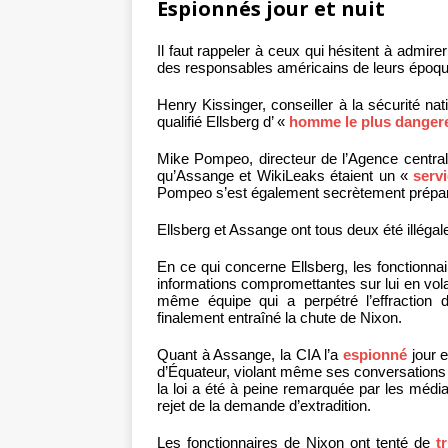
Espionnés jour et nuit
Il faut rappeler à ceux qui hésitent à admire
des responsables américains de leurs époque
Henry Kissinger, conseiller à la sécurité nat
qualifié Ellsberg d’ «
homme le plus danger
Mike Pompeo, directeur de l’Agence centra
qu’Assange et WikiLeaks étaient un «
serv
Pompeo s’est également secrètement prépa
Ellsberg et Assange ont tous deux été illég
En ce qui concerne Ellsberg, les fonctionnai
informations compromettantes sur lui en vol
même équipe qui a perpétré l’effraction 
finalement entraîné la chute de Nixon.
Quant à Assange, la CIA l’a
espionné
jour e
d’Équateur, violant même ses conversations
la loi a été à peine remarquée par les médias
rejet de la demande d’extradition.
Les fonctionnaires de Nixon ont tenté de
t