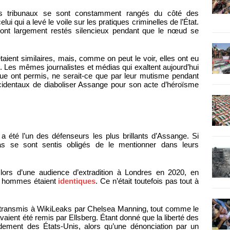
les tribunaux se sont constamment rangés du côté des
i qui a levé le voile sur les pratiques criminelles de l’État.
sont largement restés silencieux pendant que le nœud se
taient similaires, mais, comme on peut le voir, elles ont eu
 Les mêmes journalistes et médias qui exaltent aujourd’hui
que ont permis, ne serait-ce que par leur mutisme pendant
identaux de diaboliser Assange pour son acte d’héroïsme
l a été l’un des défenseurs les plus brillants d’Assange. Si
dias se sont sentis obligés de le mentionner dans leurs
lors d’une audience d’extradition à Londres en 2020, en
eux hommes étaient
identiques
. Ce n’était toutefois pas tout à
 transmis à WikiLeaks par Chelsea Manning, tout comme le
vaient été remis par Ellsberg. Étant donné que la liberté des
ement des États-Unis, alors qu’une dénonciation par un