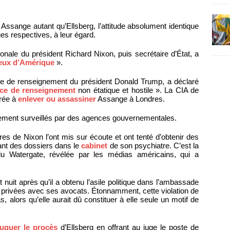
r Assange autant qu’Ellsberg, l’attitude absolument identique
s respectives, à leur égard.
ionale du président Richard Nixon, puis secrétaire d’État, a
eux d’Amérique
».
le de renseignement du président Donald Trump, a déclaré
ice de renseignement
non étatique et hostile ». La CIA de
rée à
enlever ou assassiner
Assange à Londres.
alement surveillés par des agences gouvernementales.
res de Nixon l’ont mis sur écoute et ont tenté d’obtenir des
ant des dossiers dans le
cabinet
de son psychiatre. C’est la
du Watergate, révélée par les médias américains, qui a
t nuit après qu’il a obtenu l’asile politique dans l’ambassade
 privées avec ses avocats. Étonnamment, cette violation de
, alors qu’elle aurait dû constituer à elle seule un motif de
ruquer le procès
d’Ellsberg en offrant au juge le poste de