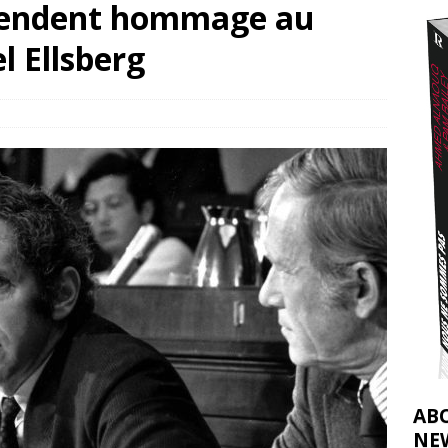
 rendent hommage au
2026 ]
l Ellsberg
éliens bombardent des entrepôts de médicaments, aggravant ainsi la
déjà dramatique
[ 7 août 2026 ]
AB
NE