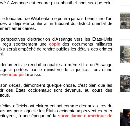
servé à Assange est encore plus abusif et honteux que celui
 le fondateur de WikiLeaks ne pourra jamais bénéficier d’un
s a déjà été confié à un tribunal du district oriental de
nement américaines.
s perspectives d’extradition d’Assange vers les États-Unis
ait reçu secrètement une
copie
des documents militaires
aks serait empêché de rendre publics les détails des crimes
i.
 documents le rendait coupable au même titre qu’Assange
ge » portées par le ministère de la justice. Lors d’une
 être
inculpé
lui aussi.
à son décès, démontrent quelque chose, c’est bien que les
ir des États occidentaux sont devenus, au cours des
utous.
médias officiels ont clairement agi comme des auxiliaires du
 raisons pour laquelle les États occidentaux peuvent exercer
s citoyens, à une époque où la
surveillance numérique de