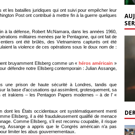
t les batailles juridiques qui ont suivi pour empêcher leur
AUJ
ington Post ont contribué à mettre fin à la guerre quelques
SER
cain à la défense, Robert McNamara, dans les années 1960,
opérations militaires menées par le Pentagone, qui ont fait de
entiers ont été brûlés, des Vietnamiens capturés ont été
ulaient la violence de ces opérations sous le doux nom de :
saluent bruyamment Ellsberg comme un «
héros américain
»
our défendre notre Ellsberg contemporain : Julian Assange,
s une prison de haute sécurité à Londres, tandis que
sur la base d’accusations qui assimilent, grotesquement, sa
s et irakiens – les Pentagon Papers modernes – à de l’ «
DER
n dont les États occidentaux ont systématiquement menti
omme Ellsberg, il a été frauduleusement qualifié de menace
nnage. Comme Ellsberg, s’il est reconnu coupable, il risque
rg, Assange a appris que le Congrès américain n’a pas
se pour limiter les abus gouvernementaux.