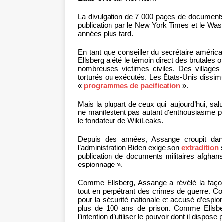
La divulgation de 7 000 pages de documents e
publication par le New York Times et le Wash
années plus tard.
En tant que conseiller du secrétaire améri
Ellsberg a été le témoin direct des brutales 
nombreuses victimes civiles. Des villages 
torturés ou exécutés. Les États-Unis dissim
«
programmes de pacification
».
Mais la plupart de ceux qui, aujourd’hui, 
ne manifestent pas autant d’enthousiasme p
le fondateur de WikiLeaks.
Depuis des années, Assange croupit dan
l’administration Biden exige son
extradition
publication de documents militaires afghan
espionnage ».
Comme Ellsberg, Assange a révélé la faço
tout en perpétrant des crimes de guerre. C
pour la sécurité nationale et accusé d’espio
plus de 100 ans de prison. Comme Ellsbe
l’intention d’utiliser le pouvoir dont il dispo