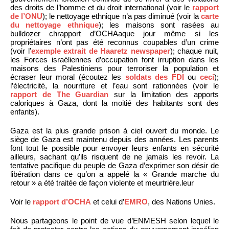
des droits de l’homme et du droit international (voir le
rapport
de l’ONU
); le nettoyage ethnique n’a pas diminué (voir la
carte
du nettoyage ethnique
); les maisons sont rasées au
bulldozer chrapport d’OCHAaque jour même si les
propriétaires n’ont pas été reconnus coupables d’un crime
(voir l’
exemple extrait de Haaretz newspaper
); chaque nuit,
les Forces israéliennes d’occupation font irruption dans les
maisons des Palestiniens pour terroriser la population et
écraser leur moral (écoutez les
soldats des FDI
ou
ceci
);
l’électricité, la nourriture et l’eau sont rationnées (voir le
rapport de The Guardian
sur la limitation des apports
caloriques à Gaza, dont la moitié des habitants sont des
enfants).
Gaza est la plus grande prison à ciel ouvert du monde. Le
siège de Gaza est maintenu depuis des années. Les parents
font tout le possible pour envoyer leurs enfants en sécurité
ailleurs, sachant qu’ils risquent de ne jamais les revoir. La
tentative pacifique du peuple de Gaza d’exprimer son désir de
libération dans ce qu’on a appelé la « Grande marche du
retour » a été traitée de façon violente et meurtrière.leur
Voir le
rapport d’OCHA
et celui d’
EMRO
, des Nations Unies.
Nous partageons le point de vue d’ENMESH selon lequel le