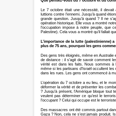
Que pensez-vous du 7 octobre et du conte
Le 7 octobre était une nécessité, il devait
luttions contre l’ennemi. Jusqu’à quand éti
grande question. Jusqu’à quand ? Il ne s’ag
opération historique. Elle vous a montré notre
l’occupation impose à notre peuple, que 
Palestine). Cela vous a montré qu’il fallait 
L’importance de la lutte (palestinienne) 
plus de 75 ans, pourquoi les gens commen
Des gens très éloignés, même en Australie e
de distance : il s’agit de savoir comment les
vérité est dans les faits. Nous sommes à 
même si les partisans d’Israël occultent le
dans les rues. Les gens ont commencé à manif
L’opération du 7 octobre a eu lieu, et le m
déformer la vérité et de présenter les combat
? Jusqu’à présent, l’Amérique bloque tout ten
veulent pas déterminer ce qu’est le terror
l’occupant ? Celui qui occupe est le terroriste
Des massacres ont été commis partout dan
Gaza ? Non, cela ne s’est jamais produit. I