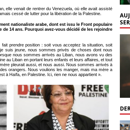
, elle venait de rentrer du Venezuela, où elle avait assisté
amais cessé de lutter pour la libération de la Palestine.
AUJ
SER
nt nationaliste arabe, dont est issu le Front populaire
âge de 14 ans. Pourquoi avez-vous décidé de les rejoindre
 fait prendre position : soit vous acceptez la situation, soit
ue je suis jeune, nous sommes privés de choses dont nous
 Lorsque nous sommes arrivés au Liban, nous avons vu des
 au Liban en portant leurs enfants et leurs affaires, et tout
ère pleurait aussi, et nous aussi. Nous sommes arrivés à
it des orangers. Nous voulions les manger, mais ma mère a
est à Haïfa, en Palestine. Ici, rien ne nous appartient ».
DER