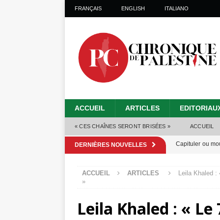
FRANÇAIS
ENGLISH
ITALIANO
ACCUEIL
ARTICLES
EDITORIAU
« CES CHAÎNES SERONT BRISÉES »
ACCUEIL
Capituler ou mo
DERNIÈRES NOUVELLES
6 août 2026 ]
ACCUEIL
ARTICLES
Leila Khaled :
Mille jours de gé
»
Les Israéliens 
Leila Khaled : « Le
Alors que Trump