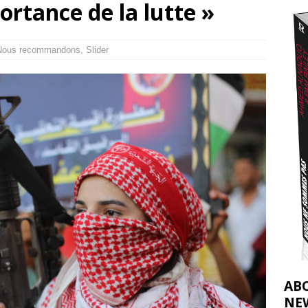
ortance de la lutte »
2026 ]
éliens bombardent des entrepôts de médicaments, aggravant ainsi la
Nous recommandons
,
Slider
déjà dramatique
[ 7 août 2026 ]
AB
NE