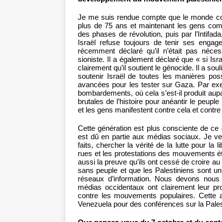
Je me suis rendue compte que le monde comm
plus de 75 ans et maintenant les gens co
des phases de révolution, puis par l’Intifada
Israël refuse toujours de tenir ses enga
récemment déclaré qu’il n’était pas nécessa
sioniste. Il a également déclaré que « si Isr
clairement qu’il soutient le génocide. Il a so
soutenir Israël de toutes les manières possi
avancées pour les tester sur Gaza. Par ex
bombardements, où cela s’est-il produit aupar
brutales de l’histoire pour anéantir le peupl
et les gens manifestent contre cela et contre 
Cette génération est plus consciente de ce q
est dû en partie aux médias sociaux. Je veux
faits, chercher la vérité de la lutte pour la 
rues et les protestations des mouvements étu
aussi la preuve qu’ils ont cessé de croire au
sans peuple et que les Palestiniens sont un 
réseaux d’information. Nous devons nous b
médias occidentaux ont clairement leur prop
contre les mouvements populaires. Cette 
Venezuela pour des conférences sur la Pales