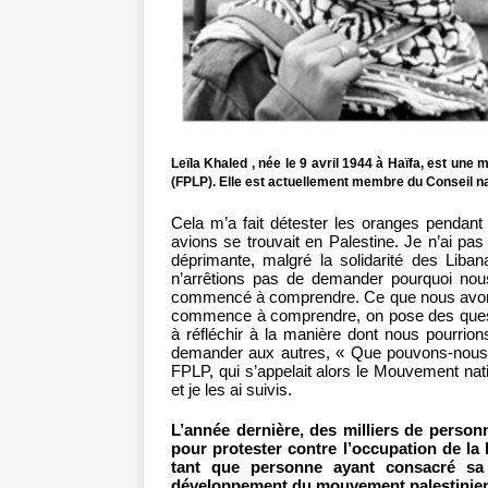
Leïla Khaled , née le 9 avril 1944 à Haïfa, est une m
(FPLP). Elle est actuellement membre du Conseil nat
Cela m’a fait détester les oranges pendant
avions se trouvait en Palestine. Je n’ai pas
déprimante, malgré la solidarité des Liban
n’arrêtions pas de demander pourquoi nou
commencé à comprendre. Ce que nous avons 
commence à comprendre, on pose des questi
à réfléchir à la manière dont nous pourri
demander aux autres, « Que pouvons-nous fa
FPLP, qui s’appelait alors le Mouvement na
et je les ai suivis.
L’année dernière, des milliers de perso
pour protester contre l’occupation de la 
tant que personne ayant consacré sa 
développement du mouvement palestinien 