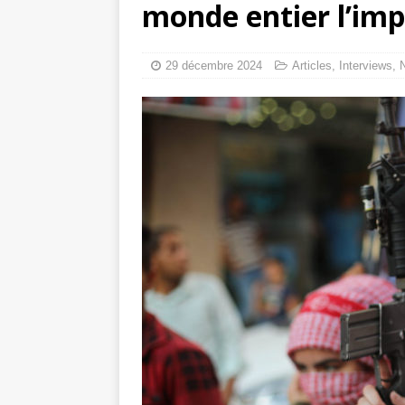
monde entier l’imp
tueries
[ 4 août 
Gaza : les Isra
29 décembre 2024
Articles
,
Interviews
,
crise sanitaire 