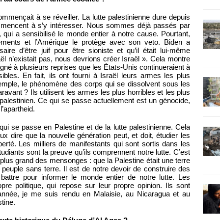
ençait à se réveiller. La lutte palestinienne dure depuis
mmencent à s’y intéresser. Nous sommes déjà passés par
, qui a sensibilisé le monde entier à notre cause. Pourtant,
gements et l’Amérique le protège avec son veto. Biden a
ire d’être juif pour être sioniste et qu’il était lui-même
aël n’existait pas, nous devrions créer Israël ». Cela montre
uligné à plusieurs reprises que les États-Unis continueraient à
bles. En fait, ils ont fourni à Israël leurs armes les plus
emple, le phénomène des corps qui se dissolvent sous les
avant ? Ils utilisent les armes les plus horribles et les plus
e palestinien. Ce qui se passe actuellement est un génocide,
l’apartheid.
ui se passe en Palestine et de la lutte palestinienne. Cela
 dire que la nouvelle génération peut, et doit, étudier les
liberté. Les milliers de manifestants qui sont sortis dans les
diants sont la preuve qu’ils comprennent notre lutte. C’est
 plus grand des mensonges : que la Palestine était une terre
peuple sans terre. Il est de notre devoir de construire des
attre pour informer le monde entier de notre lutte. Les
re politique, qui repose sur leur propre opinion. Ils sont
année, je me suis rendu en Malaisie, au Nicaragua et au
tine.