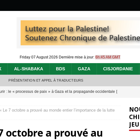
Friday 07 August 2026
Dernière mise à jour:
6h:45 AM GMT
X
AL-SHABAKA
BDS
GAZA
CISJORDANIE
PRÉSENTATION ET APPEL À TRADUCTEURS
urir : le « processus de paix » à Gaza et la propagande occidentale
[
NO
 « Le 7 octobre a prouvé au monde entier l’importance de la lutte
nocide : l’histoire de Gaza au-delà des chiffres
[ 5 août 2026 ]
CHI
JEU
effacent les preuves du génocide à Gaza
[ 4 août 2026 ]
 7 octobre a prouvé au
 annonce un « accord de paix » à Gaza, les Israéliens multiplie les