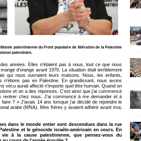
ilitante palestinienne du Front populaire de libération de la Palestine
ional palestinien.
 des années. Elles n’étaient pas à nous, tout ce que nous
 mangé d’orange avant 1970. La situation était terriblement
ais qui nous ouvraient leurs maisons. Nous, les enfants,
s n’étions pas en Palestine. En grandissant, nous avons
vécu aurait affecté n’importe quel être humain. Quand on
ons et on a des réponses. C’est ainsi que j’ai commencé
ons rentrer chez nous. J’ai commencé à me demander et à
ire ? » J’avais 14 ans lorsque j’ai décidé de rejoindre le
tional arabe (MNA). Mes frères y avaient adhéré avant moi,
nnes dans le monde entier sont descendues dans la rue
Palestine et le génocide israélo-américain en cours. En
vie à la cause palestinienne, que pensez-vous du
au cours de l’année écoulée ?