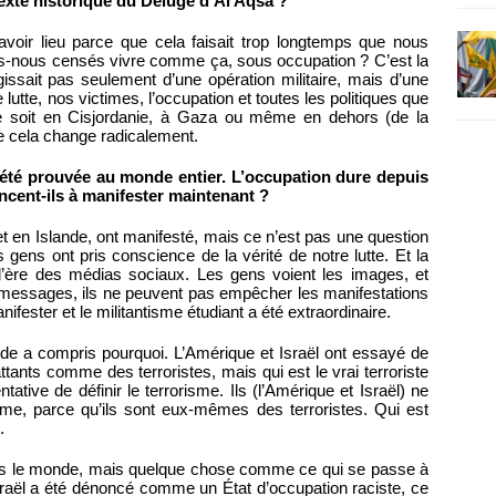
xte historique du Déluge d’Al Aqsa ?
 avoir lieu parce que cela faisait trop longtemps que nous
ons-nous censés vivre comme ça, sous occupation ? C’est la
issait pas seulement d’une opération militaire, mais d’une
 lutte, nos victimes, l’occupation et toutes les politiques que
ce soit en Cisjordanie, à Gaza ou même en dehors (de la
que cela change radicalement.
a été prouvée au monde entier. L’occupation dure depuis
cent-ils à manifester maintenant ?
t en Islande, ont manifesté, mais ce n’est pas une question
 gens ont pris conscience de la vérité de notre lutte. Et la
l’ère des médias sociaux. Les gens voient les images, et
s messages, ils ne peuvent pas empêcher les manifestations
ester et le militantisme étudiant a été extraordinaire.
onde a compris pourquoi. L’Amérique et Israël ont essayé de
tants comme des terroristes, mais qui est le vrai terroriste
tative de définir le terrorisme. Ils (l’Amérique et Israël) ne
isme, parce qu’ils sont eux-mêmes des terroristes. Qui est
.
s le monde, mais quelque chose comme ce qui se passe à
sraël a été dénoncé comme un État d’occupation raciste, ce