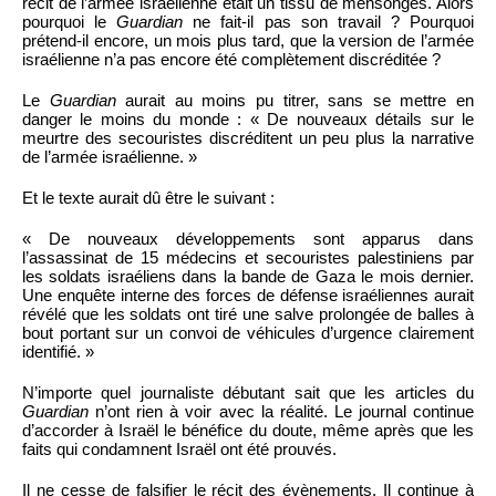
récit de l’armée israélienne était un tissu de mensonges. Alors
pourquoi le
Guardian
ne fait-il pas son travail ? Pourquoi
prétend-il encore, un mois plus tard, que la version de l’armée
israélienne n’a pas encore été complètement discréditée ?
Le
Guardian
aurait au moins pu titrer, sans se mettre en
danger le moins du monde : « De nouveaux détails sur le
meurtre des secouristes discréditent un peu plus la narrative
de l’armée israélienne. »
Et le texte aurait dû être le suivant :
« De nouveaux développements sont apparus dans
l’assassinat de 15 médecins et secouristes palestiniens par
les soldats israéliens dans la bande de Gaza le mois dernier.
Une enquête interne des forces de défense israéliennes aurait
révélé que les soldats ont tiré une salve prolongée de balles à
bout portant sur un convoi de véhicules d’urgence clairement
identifié. »
N’importe quel journaliste débutant sait que les articles du
Guardian
n’ont rien à voir avec la réalité. Le journal continue
d’accorder à Israël le bénéfice du doute, même après que les
faits qui condamnent Israël ont été prouvés.
Il ne cesse de falsifier le récit des évènements. Il continue à