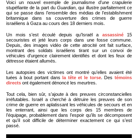
Voici un nouvel exemple de journalisme d’une crapulerie
stupéfiante de la part du
Guardian
, qui illustre parfaitement ce
qui se passe dans l’ensemble des médias de l’establishment
britannique dans sa couverture des crimes de guerre
israéliens à Gaza au cours des 18 derniers mois.
Un mois s’est écoulé depuis qu’Israël a
assassiné
15
secouristes et jeté leurs corps dans une fosse commune.
Depuis, des images vidéo de cette atrocité ont fait surface,
montrant des soldats israéliens tirant sur un convoi de
véhicules d’urgence clairement identifiés et dont les feux de
détresse étaient allumés.
Les autopsies des victimes ont montré qu’elles avaient été
tuées à bout portant dans
la tête et le torse
. Des
témoins
directs
ont également dénoncé les meurtres.
Tout cela, bien sûr, s’ajoute à des preuves circonstancielles
irréfutables. Israël a cherché à détruire les preuves de son
crime de guerre en aplatissant les véhicules de secours et en
les enterrant, ainsi que les corps des 15 membres de
l’équipage, probablement dans l’espoir qu’ils se décomposent
et qu’il soit difficile de déterminer exactement ce qui s’est
passé.