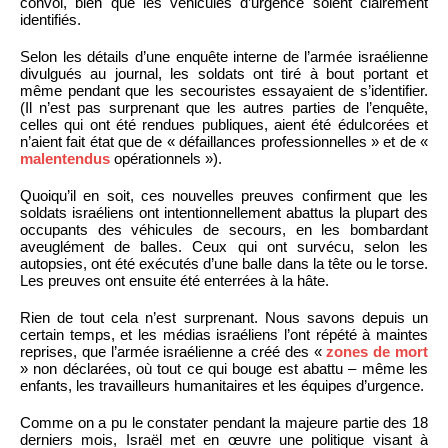
convoi, bien que les véhicules d’urgence soient clairement
identifiés.
Selon les détails d’une enquête interne de l’armée israélienne
divulgués au journal, les soldats ont tiré à bout portant et
même pendant que les secouristes essayaient de s’identifier.
(Il n’est pas surprenant que les autres parties de l’enquête,
celles qui ont été rendues publiques, aient été édulcorées et
n’aient fait état que de « défaillances professionnelles » et de «
malentendus
opérationnels »).
Quoiqu’il en soit, ces nouvelles preuves confirment que les
soldats israéliens ont intentionnellement abattus la plupart des
occupants des véhicules de secours, en les bombardant
aveuglément de balles. Ceux qui ont survécu, selon les
autopsies, ont été exécutés d’une balle dans la tête ou le torse.
Les preuves ont ensuite été enterrées à la hâte.
Rien de tout cela n’est surprenant. Nous savons depuis un
certain temps, et les médias israéliens l’ont répété à maintes
reprises, que l’armée israélienne a créé des «
zones de mort
» non déclarées, où tout ce qui bouge est abattu – même les
enfants, les travailleurs humanitaires et les équipes d’urgence.
Comme on a pu le constater pendant la majeure partie des 18
derniers mois, Israël met en œuvre une politique visant à