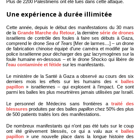
Plus de 2200 Palestiniens ont été tués dans cette attaque.
Une expérience à durée illimitée
Cette année, depuis le début des manifestations du 30 mars
de la
Grande Marche du Retour
, la dernière
série de drones
israéliens de contrôle des foules à faire ses débuts à Gaza,
comprend le drone
Sea of ​​Tears
[Mer de larmes…] – un drone
de fabrication chinoise équipé d’une caméra et modifié par la
police israélienne pour décharger des gaz lacrymogènes sur la
foule humaine en-dessous – et le drone Shocko qui libère de
l’
eau contaminée et fétide
sur les manifestants.
Le ministère de la Santé à Gaza a observé au cours des six
derniers mois les effets sur les humains des «
balles
papillon
» israéliennes – qui explosent à l’impact. Ce sont
parmi les balles les plus meurtrières jamais utilisées par Israël.
Le personnel de Médecins sans frontières a
traité des
blessures
produites par des balles
papillon
chez 50% des plus
de 500 patients traités lors des manifestations.
De nombreux manifestants qui n’ont pas été tués sur le coup
ont été grièvement blessés, ce qui a valu aux «
balles
papillon
» une nouvelle place dans la longue histoire des