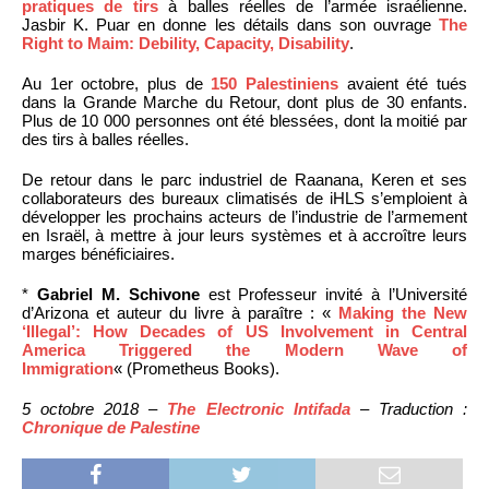
pratiques de tirs
à balles réelles de l’armée israélienne.
Jasbir K. Puar en donne les détails dans son ouvrage
The
Right to Maim: Debility, Capacity, Disability
.
Au 1er octobre, plus de
150 Palestiniens
avaient été tués
dans la Grande Marche du Retour, dont plus de 30 enfants.
Plus de 10 000 personnes ont été blessées, dont la moitié par
des tirs à balles réelles.
De retour dans le parc industriel de Raanana, Keren et ses
collaborateurs des bureaux climatisés de iHLS s’emploient à
développer les prochains acteurs de l’industrie de l’armement
en Israël, à mettre à jour leurs systèmes et à accroître leurs
marges bénéficiaires.
*
Gabriel M. Schivone
est Professeur invité à l’Université
d’Arizona et auteur du livre à paraître : «
Making the New
‘Illegal’: How Decades of US Involvement in Central
America Triggered the Modern Wave of
Immigration
« (Prometheus Books).
5 octobre 2018 –
The Electronic Intifada
– Traduction :
Chronique de Palestine