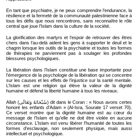
En tant que psychiatre, je ne peux comprendre l’endurance, la
résilience et la fermeté de la communauté palestinienne face à
tous les défis que nous rencontrons, sans reconnaître le rôle
central que joue l’Islam dans la culture de la société.
La glorification des martyrs et l’espoir de retrouver des êtres
chers dans l’au-delà aident les gens à supporter le deuil et le
chagrin lorsque les outils de la psychiatrie et toutes les formes
de thérapies ne parviennent pas à soulager les profondes
blessures psychologiques.
La libération dans l’Islam constitue une base importante pour
l’émergence de la psychologie de la libération qui se concentre
sur les causes et les effets de l’injustice sur la santé mentale.
L’Islam est une religion qui élève la valeur de la dignité
humaine et défend la liberté humaine à tous les niveaux.
Allah (سُبْحَانَهُ وَتَعَالَى) dit dans le Coran : « Nous avons certes
honoré les enfants d’Adam » (Al-Isra, Sourate 17 verset 70).
Ce verset montre que la dignité humaine est au cœur du
message de l’Islam et qu’elle ne doit être violée en aucune
circonstance. L’Islam est venu libérer l’humanité de toutes les
formes d’esclavage, non seulement physique, mais aussi
intellectuel et psychologique.