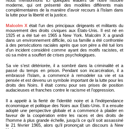
Nous mentionnons ici quelques leaders de notre histoire
moderne, qui ont présenté des modèles différents mais
complémentaires de la manière d’avoir recours à l’Islam dans
la lutte pour la liberté et la justice.
Malcolm X
était l’un des principaux dirigeants et militants du
mouvement des droits civiques aux États-Unis. Il est né en
1925 et a été tué en 1965 à New York. Malcolm X a grandi
dans un environnement difficile, où sa famille a été confrontée
à des persécutions raciales après que son père a été tué lors
d’un incident considéré comme ayant des motifs racistes, et
où sa mère a souffert de crises psychologiques.
Sa vie s’est détériorée, il a sombré dans la criminalité et a
passé du temps en prison. Pendant son incarcération, il a
embrassé l’Islam, a commencé à remodeler sa vie et sa
pensée et est devenu un symbole important de la lutte pour les
droits des Noirs. Il était connu pour ses prises de position
audacieuses et franches contre le racisme et l’oppression.
Il a appelé à la fierté de l’identité noire et à l’indépendance
économique et politique des Noirs aux États-Unis. Il a ensuite
adopté une perspective globale et a commencé à plaider en
faveur de la coopération entre les races et des droits de
l’homme à plus grande échelle, jusqu’à ce qu’il soit assassiné
le 21 février 1965, alors qu’il prononçait un discours à New