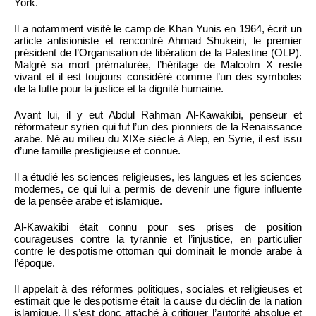
York.
Il a notamment visité le camp de Khan Yunis en 1964, écrit un
article antisioniste et rencontré Ahmad Shukeiri, le premier
président de l’Organisation de libération de la Palestine (OLP).
Malgré sa mort prématurée, l’héritage de Malcolm X reste
vivant et il est toujours considéré comme l’un des symboles
de la lutte pour la justice et la dignité humaine.
Avant lui, il y eut Abdul Rahman Al-Kawakibi, penseur et
réformateur syrien qui fut l’un des pionniers de la Renaissance
arabe. Né au milieu du XIXe siècle à Alep, en Syrie, il est issu
d’une famille prestigieuse et connue.
Il a étudié les sciences religieuses, les langues et les sciences
modernes, ce qui lui a permis de devenir une figure influente
de la pensée arabe et islamique.
Al-Kawakibi était connu pour ses prises de position
courageuses contre la tyrannie et l’injustice, en particulier
contre le despotisme ottoman qui dominait le monde arabe à
l’époque.
Il appelait à des réformes politiques, sociales et religieuses et
estimait que le despotisme était la cause du déclin de la nation
islamique. Il s’est donc attaché à critiquer l’autorité absolue et