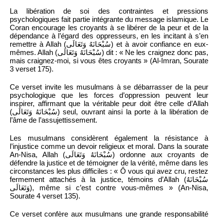
La libération de soi des contraintes et pressions
psychologiques fait partie intégrante du message islamique. Le
Coran encourage les croyants à se libérer de la peur et de la
dépendance à l’égard des oppresseurs, en les incitant à s’en
remettre à Allah (سُبْحَانَهُ وَتَعَالَى) et à avoir confiance en eux-
mêmes. Allah (سُبْحَانَهُ وَتَعَالَى) dit : « Ne les craignez donc pas,
mais craignez-moi, si vous êtes croyants » (Al-Imran, Sourate
3 verset 175).
Ce verset invite les musulmans à se débarrasser de la peur
psychologique que les forces d’oppression peuvent leur
inspirer, affirmant que la véritable peur doit être celle d’Allah
(سُبْحَانَهُ وَتَعَالَى) seul, ouvrant ainsi la porte à la libération de
l’âme de l’assujettissement.
Les musulmans considèrent également la résistance à
l’injustice comme un devoir religieux et moral. Dans la sourate
An-Nisa, Allah (سُبْحَانَهُ وَتَعَالَى) ordonne aux croyants de
défendre la justice et de témoigner de la vérité, même dans les
circonstances les plus difficiles : « Ô vous qui avez cru, restez
fermement attachés à la justice, témoins d’Allah (سُبْحَانَهُ
وَتَعَالَى), même si c’est contre vous-mêmes » (An-Nisa,
Sourate 4 verset 135).
Ce verset confère aux musulmans une grande responsabilité