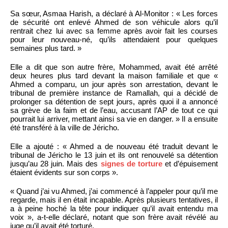
Sa sœur, Asmaa Harish, a déclaré à Al-Monitor : « Les forces
de sécurité ont enlevé Ahmed de son véhicule alors qu’il
rentrait chez lui avec sa femme après avoir fait les courses
pour leur nouveau-né, qu’ils attendaient pour quelques
semaines plus tard. »
Elle a dit que son autre frère, Mohammed, avait été arrêté
deux heures plus tard devant la maison familiale et que «
Ahmed a comparu, un jour après son arrestation, devant le
tribunal de première instance de Ramallah, qui a décidé de
prolonger sa détention de sept jours, après quoi il a annoncé
sa grève de la faim et de l’eau, accusant l’AP de tout ce qui
pourrait lui arriver, mettant ainsi sa vie en danger. » Il a ensuite
été transféré à la ville de Jéricho.
Elle a ajouté : « Ahmed a de nouveau été traduit devant le
tribunal de Jéricho le 13 juin et ils ont renouvelé sa détention
jusqu’au 28 juin. Mais des
signes de torture
et d’épuisement
étaient évidents sur son corps ».
« Quand j’ai vu Ahmed, j’ai commencé à l’appeler pour qu’il me
regarde, mais il en était incapable. Après plusieurs tentatives, il
a à peine hoché la tête pour indiquer qu’il avait entendu ma
voix », a-t-elle déclaré, notant que son frère avait révélé au
juge qu’il avait été torturé.