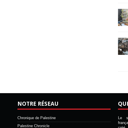
NOTRE RÉSEAU
QU
Chronique de Palestine
Le si
franç
Palestine Chronicle
créé 