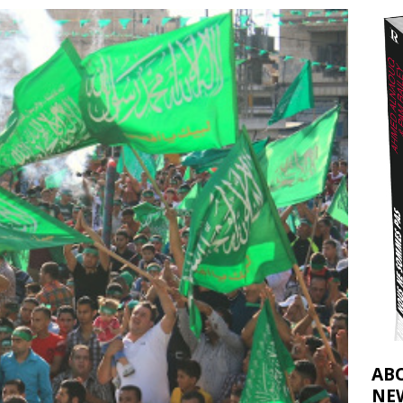
nocide : l’histoire de Gaza au-delà des chiffres
[ 5 août 2026 ]
tifs de la CIJ sur la Palestine : possibilités et limites
[ 8 août 2026 ]
AB
NE