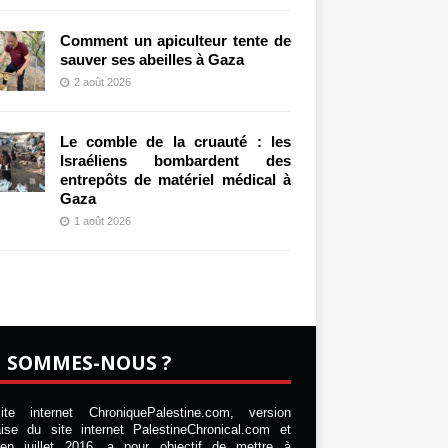
Comment un apiculteur tente de
sauver ses abeilles à Gaza
2 août 2026
Le comble de la cruauté : les
Israéliens bombardent des
entrepôts de matériel médical à
Gaza
1 août 2026
I SOMMES-NOUS ?
te internet ChroniquePalestine.com, version
aise du site internet PalestineChronical.com et
en juillet 2016, a pour objectif de mettre à