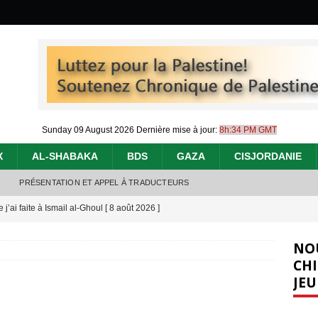
Sunday 09 August 2026
Dernière mise à jour:
8h:34 PM GMT
X
AL-SHABAKA
BDS
GAZA
CISJORDANIE
PRÉSENTATION ET APPEL À TRADUCTEURS
j’ai faite à Ismail al-Ghoul
[ 8 août 2026 ]
éliens bombardent des entrepôts de médicaments, aggravant ainsi la
NO
déjà dramatique
[ 7 août 2026 ]
CHI
JEU
urir : le « processus de paix » à Gaza et la propagande occidentale
[