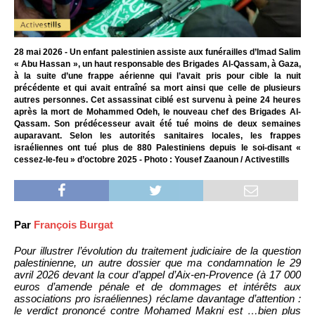
28 mai 2026 - Un enfant palestinien assiste aux funérailles d’Imad Salim
« Abu Hassan », un haut responsable des Brigades Al-Qassam, à Gaza,
à la suite d’une frappe aérienne qui l’avait pris pour cible la nuit
précédente et qui avait entraîné sa mort ainsi que celle de plusieurs
autres personnes. Cet assassinat ciblé est survenu à peine 24 heures
après la mort de Mohammed Odeh, le nouveau chef des Brigades Al-
Qassam. Son prédécesseur avait été tué moins de deux semaines
auparavant. Selon les autorités sanitaires locales, les frappes
israéliennes ont tué plus de 880 Palestiniens depuis le soi-disant «
cessez-le-feu » d’octobre 2025 - Photo : Yousef Zaanoun / Activestills
Par
François Burgat
Pour illustrer l’évolution du traitement judiciaire de la question
palestinienne, un autre dossier que ma condamnation le 29
avril 2026 devant la cour d’appel d’Aix-en-Provence (à 17 000
euros d’amende pénale et de dommages et intérêts aux
associations pro israéliennes) réclame davantage d’attention :
le verdict prononcé contre Mohamed Makni est …bien plus