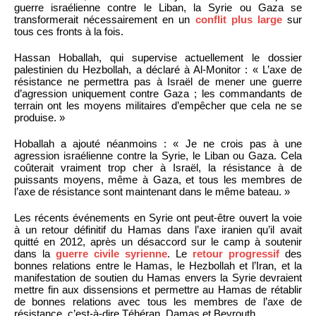
guerre israélienne contre le Liban, la Syrie ou Gaza se
transformerait nécessairement en un
conflit plus large
sur
tous ces fronts à la fois.
Hassan Hoballah, qui supervise actuellement le dossier
palestinien du Hezbollah, a déclaré à Al-Monitor : « L’axe de
résistance ne permettra pas à Israël de mener une guerre
d’agression uniquement contre Gaza ; les commandants de
terrain ont les moyens militaires d’empêcher que cela ne se
produise. »
Hoballah a ajouté néanmoins : « Je ne crois pas à une
agression israélienne contre la Syrie, le Liban ou Gaza. Cela
coûterait vraiment trop cher à Israël, la résistance à de
puissants moyens, même à Gaza, et tous les membres de
l’axe de résistance sont maintenant dans le même bateau. »
Les récents événements en Syrie ont peut-être ouvert la voie
à un retour définitif du Hamas dans l’axe iranien qu’il avait
quitté en 2012, après un désaccord sur le camp à soutenir
dans la
guerre civile syrienne
. Le
retour progressif
des
bonnes relations entre le Hamas, le Hezbollah et l’Iran, et la
manifestation de soutien du Hamas envers la Syrie devraient
mettre fin aux dissensions et permettre au Hamas de rétablir
de bonnes relations avec tous les membres de l’axe de
résistance, c’est-à-dire Téhéran, Damas et Beyrouth.