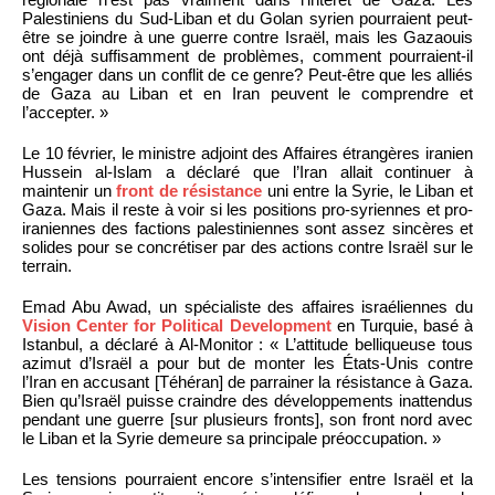
Palestiniens du Sud-Liban et du Golan syrien pourraient peut-
être se joindre à une guerre contre Israël, mais les Gazaouis
ont déjà suffisamment de problèmes, comment pourraient-il
s’engager dans un conflit de ce genre? Peut-être que les alliés
de Gaza au Liban et en Iran peuvent le comprendre et
l’accepter. »
Le 10 février, le ministre adjoint des Affaires étrangères iranien
Hussein al-Islam a déclaré que l’Iran allait continuer à
maintenir un
front de résistance
uni entre la Syrie, le Liban et
Gaza. Mais il reste à voir si les positions pro-syriennes et pro-
iraniennes des factions palestiniennes sont assez sincères et
solides pour se concrétiser par des actions contre Israël sur le
terrain.
Emad Abu Awad, un spécialiste des affaires israéliennes du
Vision Center for Political Development
en Turquie, basé à
Istanbul, a déclaré à Al-Monitor : « L’attitude belliqueuse tous
azimut d’Israël a pour but de monter les États-Unis contre
l’Iran en accusant [Téhéran] de parrainer la résistance à Gaza.
Bien qu’Israël puisse craindre des développements inattendus
pendant une guerre [sur plusieurs fronts], son front nord avec
le Liban et la Syrie demeure sa principale préoccupation. »
Les tensions pourraient encore s’intensifier entre Israël et la