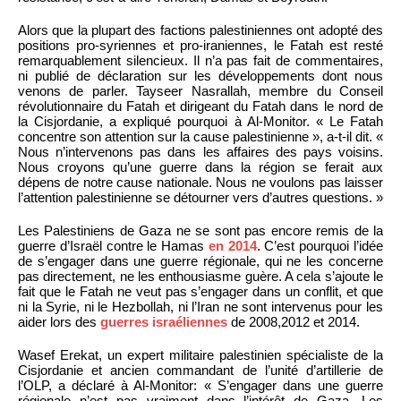
Alors que la plupart des factions palestiniennes ont adopté des
positions pro-syriennes et pro-iraniennes, le Fatah est resté
remarquablement silencieux. Il n’a pas fait de commentaires,
ni publié de déclaration sur les développements dont nous
venons de parler. Tayseer Nasrallah, membre du Conseil
révolutionnaire du Fatah et dirigeant du Fatah dans le nord de
la Cisjordanie, a expliqué pourquoi à Al-Monitor. « Le Fatah
concentre son attention sur la cause palestinienne », a-t-il dit. «
Nous n’intervenons pas dans les affaires des pays voisins.
Nous croyons qu’une guerre dans la région se ferait aux
dépens de notre cause nationale. Nous ne voulons pas laisser
l’attention palestinienne se détourner vers d’autres questions. »
Les Palestiniens de Gaza ne se sont pas encore remis de la
guerre d’Israël contre le Hamas
en 2014
. C’est pourquoi l’idée
de s’engager dans une guerre régionale, qui ne les concerne
pas directement, ne les enthousiasme guère. A cela s’ajoute le
fait que le Fatah ne veut pas s’engager dans un conflit, et que
ni la Syrie, ni le Hezbollah, ni l’Iran ne sont intervenus pour les
aider lors des
guerres israéliennes
de 2008,2012 et 2014.
Wasef Erekat, un expert militaire palestinien spécialiste de la
Cisjordanie et ancien commandant de l’unité d’artillerie de
l’OLP, a déclaré à Al-Monitor: « S’engager dans une guerre
régionale n’est pas vraiment dans l’intérêt de Gaza. Les