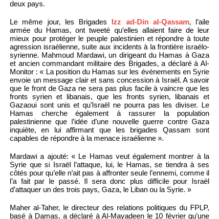
deux pays.
Le même jour, les Brigades
Izz ad-Din al-Qassam
, l’aile
armée du Hamas, ont tweeté qu’elles allaient faire de leur
mieux pour protéger le peuple palestinien et répondre à toute
agression israélienne, suite aux incidents à la frontière israélo-
syrienne. Mahmoud Mardawi, un dirigeant du Hamas à Gaza
et ancien commandant militaire des Brigades, a déclaré à Al-
Monitor : « La position du Hamas sur les événements en Syrie
envoie un message clair et sans concession à Israël. A savoir
que le front de Gaza ne sera pas plus facile à vaincre que les
fronts syrien et libanais, que les fronts syrien, libanais et
Gazaoui sont unis et qu’Israël ne pourra pas les diviser. Le
Hamas cherche également à rassurer la population
palestinienne que l’idée d’une nouvelle guerre contre Gaza
inquiète, en lui affirmant que les brigades Qassam sont
capables de répondre à la menace israélienne ».
Mardawi a ajouté: « Le Hamas veut également montrer à la
Syrie que si Israël l’attaque, lui, le Hamas, se tiendra à ses
côtés pour qu’elle n’ait pas à affronter seule l’ennemi, comme il
l’a fait par le passé. Il sera donc plus difficile pour Israël
d’attaquer un des trois pays, Gaza, le Liban ou la Syrie. »
Maher al-Taher, le directeur des relations politiques du FPLP,
basé à Damas, a déclaré à Al-Mayadeen le 10 février qu’une