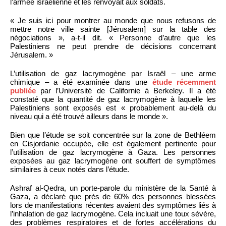
l’armée israélienne et les renvoyait aux soldats.
« Je suis ici pour montrer au monde que nous refusons de
mettre notre ville sainte [Jérusalem] sur la table des
négociations », a-t-il dit. « Personne d’autre que les
Palestiniens ne peut prendre de décisions concernant
Jérusalem. »
L’utilisation de gaz lacrymogène par Israël – une arme
chimique – a été examinée dans une
étude récemment
publiée
par l’Université de Californie à Berkeley. Il a été
constaté que la quantité de gaz lacrymogène à laquelle les
Palestiniens sont exposés est « probablement au-delà du
niveau qui a été trouvé ailleurs dans le monde ».
Bien que l’étude se soit concentrée sur la zone de Bethléem
en Cisjordanie occupée, elle est également pertinente pour
l’utilisation de gaz lacrymogène à Gaza. Les personnes
exposées au gaz lacrymogène ont souffert de symptômes
similaires à ceux notés dans l’étude.
Ashraf al-Qedra, un porte-parole du ministère de la Santé à
Gaza, a déclaré que près de 60% des personnes blessées
lors de manifestations récentes avaient des symptômes liés à
l’inhalation de gaz lacrymogène. Cela incluait une toux sévère,
des problèmes respiratoires et de fortes accélérations du