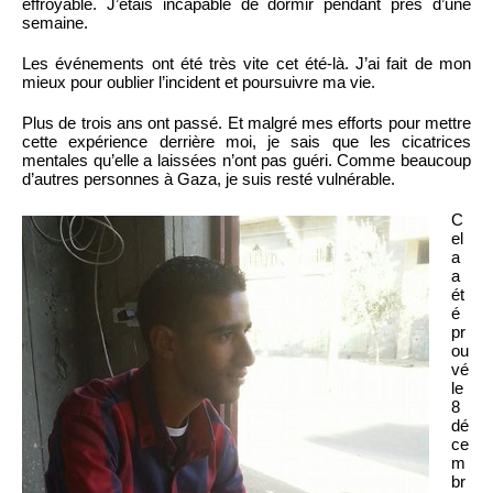
effroyable. J’étais incapable de dormir pendant près d’une
semaine.
Les événements ont été très vite cet été-là. J’ai fait de mon
mieux pour oublier l’incident et poursuivre ma vie.
Plus de trois ans ont passé. Et malgré mes efforts pour mettre
cette expérience derrière moi, je sais que les cicatrices
mentales qu’elle a laissées n’ont pas guéri. Comme beaucoup
d’autres personnes à Gaza, je suis resté vulnérable.
C
el
a
a
ét
é
pr
ou
vé
le
8
dé
ce
m
br