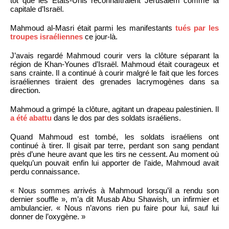
tôt que les États-Unis reconnaîtraient Jérusalem comme la
capitale d’Israël.
Mahmoud al-Masri était parmi les manifestants
tués par les
troupes israéliennes
ce jour-là.
J’avais regardé Mahmoud courir vers la clôture séparant la
région de Khan-Younes d’Israël. Mahmoud était courageux et
sans crainte. Il a continué à courir malgré le fait que les forces
israéliennes tiraient des grenades lacrymogènes dans sa
direction.
Mahmoud a grimpé la clôture, agitant un drapeau palestinien. Il
a été abattu
dans le dos par des soldats israéliens.
Quand Mahmoud est tombé, les soldats israéliens ont
continué à tirer. Il gisait par terre, perdant son sang pendant
près d’une heure avant que les tirs ne cessent. Au moment où
quelqu’un pouvait enfin lui apporter de l’aide, Mahmoud avait
perdu connaissance.
« Nous sommes arrivés à Mahmoud lorsqu’il a rendu son
dernier souffle », m’a dit Musab Abu Shawish, un infirmier et
ambulancier. « Nous n’avons rien pu faire pour lui, sauf lui
donner de l’oxygène. »