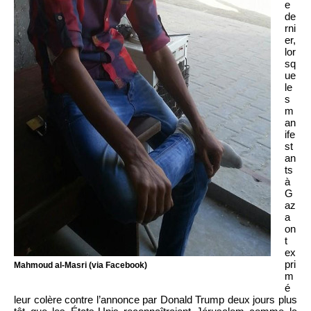
e
de
rni
er,
lor
sq
ue
le
s
m
an
ife
st
an
ts
à
G
az
a
on
t
ex
pri
Mahmoud al-Masri (via Facebook)
m
é
leur colère contre l’annonce par Donald Trump deux jours plus