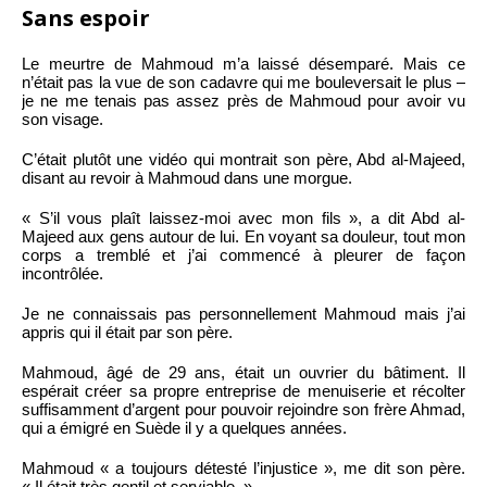
Sans espoir
Le meurtre de Mahmoud m’a laissé désemparé. Mais ce
n’était pas la vue de son cadavre qui me bouleversait le plus –
je ne me tenais pas assez près de Mahmoud pour avoir vu
son visage.
C’était plutôt une vidéo qui montrait son père, Abd al-Majeed,
disant au revoir à Mahmoud dans une morgue.
« S’il vous plaît laissez-moi avec mon fils », a dit Abd al-
Majeed aux gens autour de lui. En voyant sa douleur, tout mon
corps a tremblé et j’ai commencé à pleurer de façon
incontrôlée.
Je ne connaissais pas personnellement Mahmoud mais j’ai
appris qui il était par son père.
Mahmoud, âgé de 29 ans, était un ouvrier du bâtiment. Il
espérait créer sa propre entreprise de menuiserie et récolter
suffisamment d’argent pour pouvoir rejoindre son frère Ahmad,
qui a émigré en Suède il y a quelques années.
Mahmoud « a toujours détesté l’injustice », me dit son père.
« Il était très gentil et serviable. »