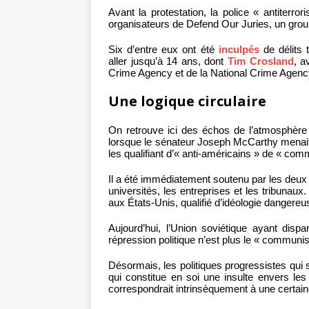
Avant la protestation, la police « antiterro
organisateurs de Defend Our Juries, un group
Six d’entre eux ont été
inculpés
de délits 
aller jusqu’à 14 ans, dont
Tim Crosland
, a
Crime Agency et de la National Crime Agenc
Une logique circulaire
On retrouve ici des échos de l’atmosphère
lorsque le sénateur Joseph McCarthy mena
les qualifiant d’« anti-américains » de « com
Il a été immédiatement soutenu par les deux 
universités, les entreprises et les tribunaux
aux États-Unis, qualifié d’idéologie dangereu
Aujourd’hui, l’Union soviétique ayant dispa
répression politique n’est plus le « communi
Désormais, les politiques progressistes qui 
qui constitue en soi une insulte envers les
correspondrait intrinsèquement à une certain