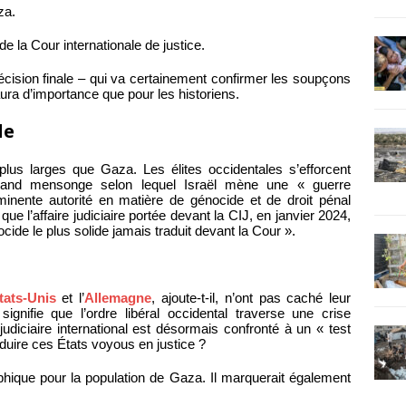
za.
de la Cour internationale de justice.
cision finale – qui va certainement confirmer les soupçons
ura d’importance que pour les historiens.
de
lus larges que Gaza. Les élites occidentales s’efforcent
grand mensonge selon lequel Israël mène une « guerre
inente autorité en matière de génocide et de droit pénal
ue l’affaire judiciaire portée devant la CIJ, en janvier 2024,
cide le plus solide jamais traduit devant la Cour ».
.
tats-Unis
et l’
Allemagne
, ajoute-t-il, n’ont pas caché leur
ignifie que l’ordre libéral occidental traverse une crise
diciaire international est désormais confronté à un « test
raduire ces États voyous en justice ?
hique pour la population de Gaza. Il marquerait également