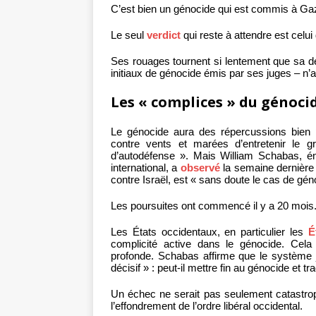
C’est bien un génocide qui est commis à Ga
Le seul
verdict
qui reste à attendre est celui 
Ses rouages tournent si lentement que sa dé
initiaux de génocide émis par ses juges – n’a
Les « complices » du génoci
Le génocide aura des répercussions bien p
contre vents et marées d’entretenir le 
d’autodéfense ». Mais William Schabas, ém
international, a
observé
la semaine dernière q
contre Israël, est « sans doute le cas de géno
Les poursuites ont commencé il y a 20 mois
Les États occidentaux, en particulier les
É
complicité active dans le génocide. Cela s
profonde. Schabas affirme que le système ju
décisif » : peut-il mettre fin au génocide et t
Un échec ne serait pas seulement catastrop
l’effondrement de l’ordre libéral occidental.