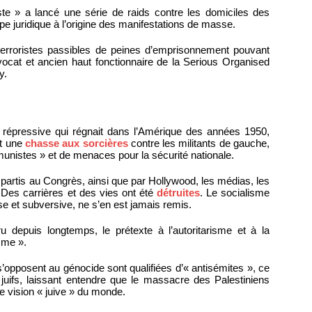
riste » a lancé une série de raids contre les domiciles des
e juridique à l’origine des manifestations de masse.
terroristes passibles de peines d’emprisonnement pouvant
vocat et ancien haut fonctionnaire de la Serious Organised
y.
 répressive qui régnait dans l’Amérique des années 1950,
it une
chasse aux sorcières
contre les militants de gauche,
munistes » et de menaces pour la sécurité nationale.
partis au Congrès, ainsi que par Hollywood, les médias, les
. Des carrières et des vies ont été
détruites
. Le socialisme
se et subversive, ne s’en est jamais remis.
ru depuis longtemps, le prétexte à l’autoritarisme et à la
sme ».
s’opposent au génocide sont qualifiées d’« antisémites », ce
 juifs, laissant entendre que le massacre des Palestiniens
e vision « juive » du monde.