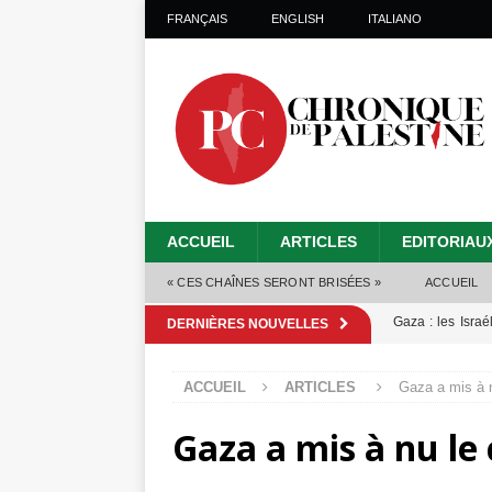
FRANÇAIS
ENGLISH
ITALIANO
ACCUEIL
ARTICLES
EDITORIAU
« CES CHAÎNES SERONT BRISÉES »
ACCUEIL
Gaza : les Isra
DERNIÈRES NOUVELLES
crise sanitaire 
ACCUEIL
ARTICLES
Gaza a mis à n
Capituler ou mo
Gaza a mis à nu le
6 août 2026 ]
Mille jours de gé