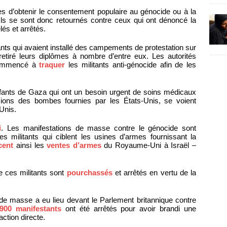
es d’obtenir le consentement populaire au génocide ou à la
 Ils se sont donc retournés contre ceux qui ont dénoncé la
lés et arrêtés.
nts qui avaient installé des campements de protestation sur
retiré leurs diplômes à nombre d’entre eux. Les autorités
 commencé à
traquer
les militants anti-génocide afin de les
ants de Gaza qui ont un besoin urgent de soins médicaux
sions des bombes fournies par les États-Unis, se voient
Unis.
i
. Les manifestations de masse contre le génocide sont
 militants qui ciblent les usines d’armes fournissant la
cent
ainsi les
ventes d’armes
du Royaume-Uni à Israël –
e ces militants sont
pourchassés
et arrêtés en vertu de la
e masse a eu lieu devant le Parlement britannique contre
900 manifestants
ont été arrêtés pour avoir brandi une
ction directe.