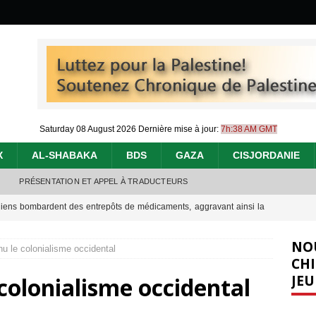
Saturday 08 August 2026
Dernière mise à jour:
7h:38 AM GMT
X
AL-SHABAKA
BDS
GAZA
CISJORDANIE
PRÉSENTATION ET APPEL À TRADUCTEURS
éliens bombardent des entrepôts de médicaments, aggravant ainsi la
déjà dramatique
[ 7 août 2026 ]
NO
u le colonialisme occidental
urir : le « processus de paix » à Gaza et la propagande occidentale
[
CHI
JEU
 colonialisme occidental
nocide : l’histoire de Gaza au-delà des chiffres
[ 5 août 2026 ]