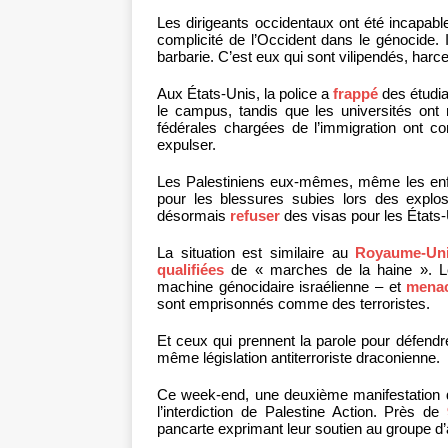
Les dirigeants occidentaux ont été incapabl
complicité de l’Occident dans le génocide.
barbarie. C’est eux qui sont vilipendés, harce
Aux États-Unis, la police a
frappé
des étudia
le campus, tandis que les universités ont 
fédérales chargées de l’immigration ont
expulser.
Les Palestiniens eux-mêmes, même les enf
pour les blessures subies lors des explo
désormais
refuser
des visas pour les États-
La situation est similaire au
Royaume-Un
qualifiées
de « marches de la haine ». Les
machine génocidaire israélienne – et
mena
sont emprisonnés comme des terroristes.
Et ceux qui prennent la parole pour défendr
même législation antiterroriste draconienne.
Ce week-end, une deuxième manifestation d
l’interdiction de Palestine Action. Près de
pancarte exprimant leur soutien au groupe d’a