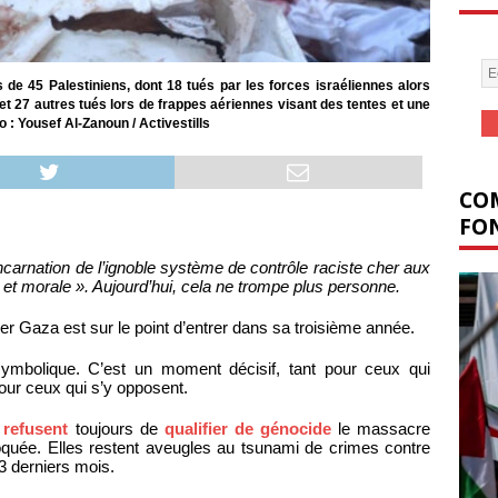
de 45 Palestiniens, dont 18 tués par les forces israéliennes alors
, et 27 autres tués lors de frappes aériennes visant des tentes et une
 : Yousef Al-Zanoun / Activestills
COM
FON
e incarnation de l’ignoble système de contrôle raciste cher aux
 et morale ». Aujourd’hui, cela ne trompe plus personne.
r Gaza est sur le point d’entrer dans sa troisième année.
ymbolique. C’est un moment décisif, tant pour ceux qui
pour ceux qui s’y opposent.
s
refusent
toujours de
qualifier de génocide
le massacre
ovoquée. Elles restent aveugles au tsunami de crimes contre
3 derniers mois.