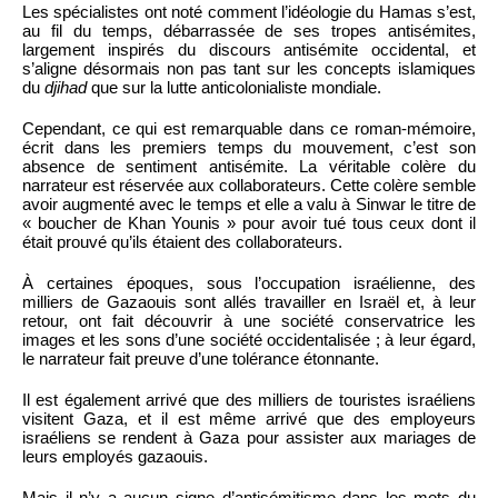
Les spécialistes ont noté comment l’idéologie du Hamas s’est,
au fil du temps, débarrassée de ses tropes antisémites,
largement inspirés du discours antisémite occidental, et
s’aligne désormais non pas tant sur les concepts islamiques
du
djihad
que sur la lutte anticolonialiste mondiale.
Cependant, ce qui est remarquable dans ce roman-mémoire,
écrit dans les premiers temps du mouvement, c’est son
absence de sentiment antisémite. La véritable colère du
narrateur est réservée aux collaborateurs. Cette colère semble
avoir augmenté avec le temps et elle a valu à Sinwar le titre de
« boucher de Khan Younis » pour avoir tué tous ceux dont il
était prouvé qu’ils étaient des collaborateurs.
À certaines époques, sous l’occupation israélienne, des
milliers de Gazaouis sont allés travailler en Israël et, à leur
retour, ont fait découvrir à une société conservatrice les
images et les sons d’une société occidentalisée ; à leur égard,
le narrateur fait preuve d’une tolérance étonnante.
Il est également arrivé que des milliers de touristes israéliens
visitent Gaza, et il est même arrivé que des employeurs
israéliens se rendent à Gaza pour assister aux mariages de
leurs employés gazaouis.
Mais il n’y a aucun signe d’antisémitisme dans les mots du