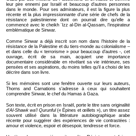
leur pire ennemi par Israël et beaucoup d’autres personnes
dans le monde. Pour ses admirateurs, il est la figure la plus
récente et la plus impressionnante d’une série de chefs de la
résistance palestinienne dont on pourrait dire qu’elle a
commencé avec le cheikh `Izz al-Din al-Qassam, l’inspirateur
emblématique de Sinwar.
Comme Sinwar a déjà inscrit son nom dans l’histoire de la
résistance de la Palestine et du tiers-monde au colonialisme –
et dans celle du « terrorisme » pour beaucoup d’autres -, cet
ouvrage, écrit de sa main, acquiert une importance
documentaire considérable en révélant sa vie intérieure, ses
pensées et ses aspirations, du moins telles qu’il a choisi de les
décrire dans son livre.
Si les mémoires sont une fenêtre ouverte sur leurs auteurs,
Thorns and Carnations s’adresse à ceux qui souhaitent
comprendre Sinwar, le chef du Hamas à Gaza.
Son texte, écrit en prison en Israël, porte le titre sans originalité
d’
Al-Shawk wa’l Qurunful
(« Épines et œillets »), un titre assez
souvent utilisé dans la littérature autobiographique arabe
récente pour suggérer des expériences de vie contrastées :
amour et violence, espoir et désespoir, tendresse et force.