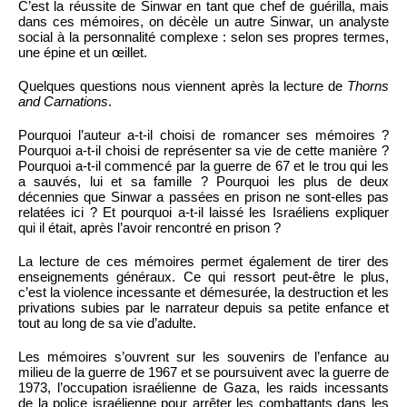
C’est la réussite de Sinwar en tant que chef de guérilla, mais
dans ces mémoires, on décèle un autre Sinwar, un analyste
social à la personnalité complexe : selon ses propres termes,
une épine et un œillet.
Quelques questions nous viennent après la lecture de
Thorns
and Carnations
.
Pourquoi l’auteur a-t-il choisi de romancer ses mémoires ?
Pourquoi a-t-il choisi de représenter sa vie de cette manière ?
Pourquoi a-t-il commencé par la guerre de 67 et le trou qui les
a sauvés, lui et sa famille ? Pourquoi les plus de deux
décennies que Sinwar a passées en prison ne sont-elles pas
relatées ici ? Et pourquoi a-t-il laissé les Israéliens expliquer
qui il était, après l’avoir rencontré en prison ?
La lecture de ces mémoires permet également de tirer des
enseignements généraux. Ce qui ressort peut-être le plus,
c’est la violence incessante et démesurée, la destruction et les
privations subies par le narrateur depuis sa petite enfance et
tout au long de sa vie d’adulte.
Les mémoires s’ouvrent sur les souvenirs de l’enfance au
milieu de la guerre de 1967 et se poursuivent avec la guerre de
1973, l’occupation israélienne de Gaza, les raids incessants
de la police israélienne pour arrêter les combattants dans les