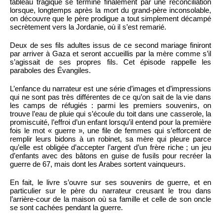
tableau tragique se termine finalement par une réconciliation
lorsque, longtemps après la mort du grand-père inconsolable,
on découvre que le père prodigue a tout simplement décampé
secrètement vers la Jordanie, où il s’est remarié.
Deux de ses fils adultes issus de ce second mariage finiront
par arriver à Gaza et seront accueillis par la mère comme s’il
s’agissait de ses propres fils. Cet épisode rappelle les
paraboles des Évangiles.
L’enfance du narrateur est une série d’images et d’impressions
qui ne sont pas très différentes de ce qu’on sait de la vie dans
les camps de réfugiés : parmi les premiers souvenirs, on
trouve l’eau de pluie qui s’écoule du toit dans une casserole, la
promiscuité, l’effroi d’un enfant lorsqu’il entend pour la première
fois le mot « guerre », une file de femmes qui s’efforcent de
remplir leurs bidons à un robinet, sa mère qui pleure parce
qu’elle est obligée d’accepter l’argent d’un frère riche ; un jeu
d’enfants avec des bâtons en guise de fusils pour recréer la
guerre de 67, mais dont les Arabes sortent vainqueurs.
En fait, le livre s’ouvre sur ses souvenirs de guerre, et en
particulier sur le père du narrateur creusant le trou dans
l’arrière-cour de la maison où sa famille et celle de son oncle
se sont cachées pendant la guerre.