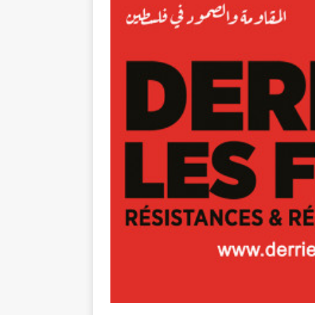
tueries
[ 4 août 
Gaza : les Isra
crise sanitaire 