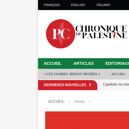
FRANÇAIS
ENGLISH
ITALIANO
ACCUEIL
ARTICLES
EDITORIAU
« CES CHAÎNES SERONT BRISÉES »
ACCUEIL
Capituler ou mo
DERNIÈRES NOUVELLES
6 août 2026 ]
ACCUEIL
Média
Mille jours de gé
Les Israéliens 
Alors que Trump