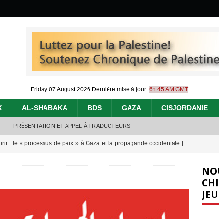
Friday 07 August 2026
Dernière mise à jour:
6h:45 AM GMT
X
AL-SHABAKA
BDS
GAZA
CISJORDANIE
PRÉSENTATION ET APPEL À TRADUCTEURS
urir : le « processus de paix » à Gaza et la propagande occidentale
[
NO
nocide : l’histoire de Gaza au-delà des chiffres
[ 5 août 2026 ]
CHI
JEU
effacent les preuves du génocide à Gaza
[ 4 août 2026 ]
 annonce un « accord de paix » à Gaza, les Israéliens multiplie les