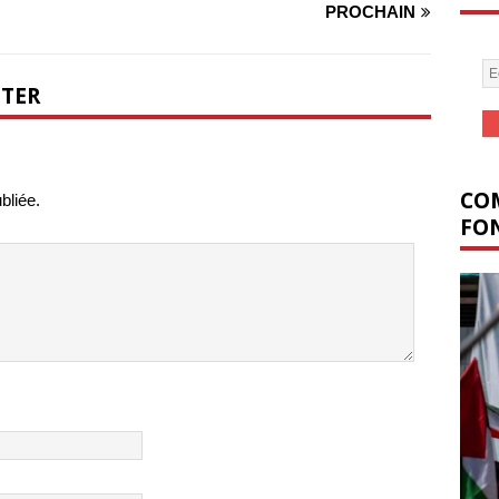
PROCHAIN
NTER
COM
bliée.
FON