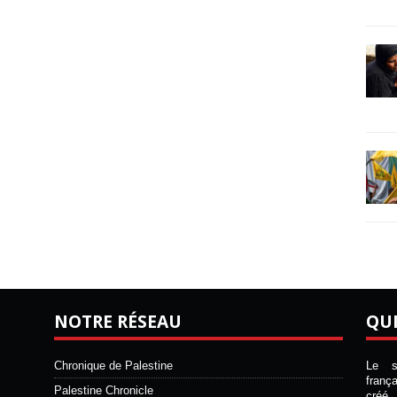
NOTRE RÉSEAU
QU
Chronique de Palestine
Le si
franç
Palestine Chronicle
créé 