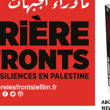
2026 ]
éliens bombardent des entrepôts de médicaments, aggravant ainsi la
déjà dramatique
[ 7 août 2026 ]
AB
NE