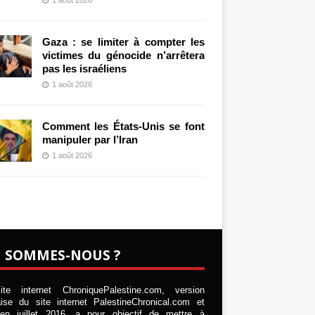
Gaza : se limiter à compter les
victimes du génocide n’arrêtera
pas les israéliens
1 août 2026
Comment les États-Unis se font
manipuler par l’Iran
1 août 2026
I SOMMES-NOUS ?
te internet ChroniquePalestine.com, version
aise du site internet PalestineChronical.com et
en juillet 2016, a pour objectif de mettre à