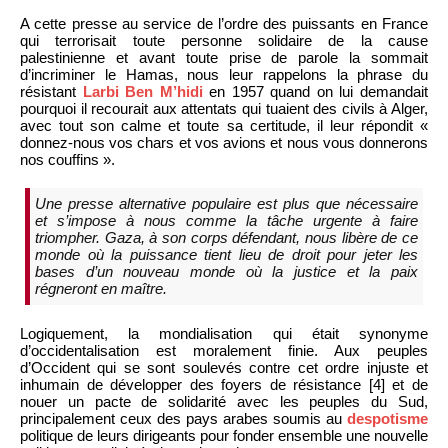
A cette presse au service de l’ordre des puissants en France
qui terrorisait toute personne solidaire de la cause
palestinienne et avant toute prise de parole la sommait
d’incriminer le Hamas, nous leur rappelons la phrase du
résistant
Larbi Ben M’hidi
en 1957 quand on lui demandait
pourquoi il recourait aux attentats qui tuaient des civils à Alger,
avec tout son calme et toute sa certitude, il leur répondit «
donnez-nous vos chars et vos avions et nous vous donnerons
nos couffins ».
Une presse alternative populaire est plus que nécessaire
et s’impose à nous comme la tâche urgente à faire
triompher. Gaza, à son corps défendant, nous libère de ce
monde où la puissance tient lieu de droit pour jeter les
bases d’un nouveau monde où la justice et la paix
régneront en maître.
Logiquement, la mondialisation qui était synonyme
d’occidentalisation est moralement finie. Aux peuples
d’Occident qui se sont soulevés contre cet ordre injuste et
inhumain de développer des foyers de résistance [4] et de
nouer un pacte de solidarité avec les peuples du Sud,
principalement ceux des pays arabes soumis au
despotisme
politique de leurs dirigeants pour fonder ensemble une nouvelle