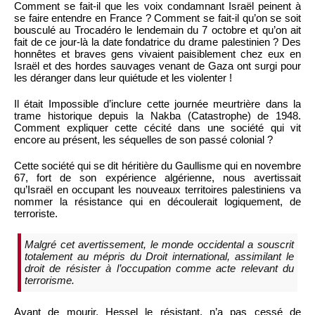
Comment se fait-il que les voix condamnant Israël peinent à
se faire entendre en France ? Comment se fait-il qu’on se soit
bousculé au Trocadéro le lendemain du 7 octobre et qu’on ait
fait de ce jour-là la date fondatrice du drame palestinien ? Des
honnêtes et braves gens vivaient paisiblement chez eux en
Israël et des hordes sauvages venant de Gaza ont surgi pour
les déranger dans leur quiétude et les violenter !
Il était Impossible d’inclure cette journée meurtrière dans la
trame historique depuis la Nakba (Catastrophe) de 1948.
Comment expliquer cette cécité dans une société qui vit
encore au présent, les séquelles de son passé colonial ?
Cette société qui se dit héritière du Gaullisme qui en novembre
67, fort de son expérience algérienne, nous avertissait
qu’Israël en occupant les nouveaux territoires palestiniens va
nommer la résistance qui en découlerait logiquement, de
terroriste.
Malgré cet avertissement, le monde occidental a souscrit
totalement au mépris du Droit international, assimilant le
droit de résister à l’occupation comme acte relevant du
terrorisme.
Avant de mourir, Hessel le résistant, n’a pas cessé de