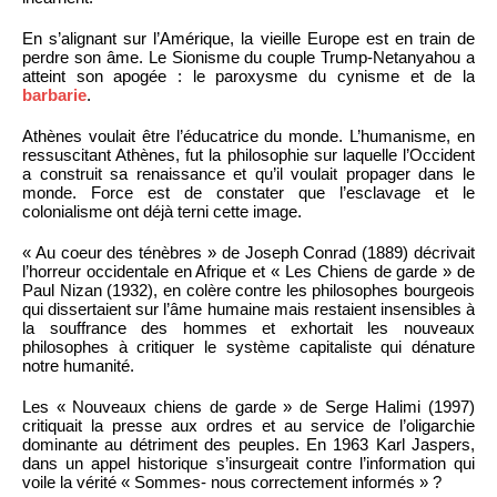
En s’alignant sur l’Amérique, la vieille Europe est en train de
perdre son âme. Le Sionisme du couple Trump-Netanyahou a
atteint son apogée : le paroxysme du cynisme et de la
barbarie
.
Athènes voulait être l’éducatrice du monde. L’humanisme, en
ressuscitant Athènes, fut la philosophie sur laquelle l’Occident
a construit sa renaissance et qu’il voulait propager dans le
monde. Force est de constater que l’esclavage et le
colonialisme ont déjà terni cette image.
« Au coeur des ténèbres » de Joseph Conrad (1889) décrivait
l’horreur occidentale en Afrique et « Les Chiens de garde » de
Paul Nizan (1932), en colère contre les philosophes bourgeois
qui dissertaient sur l’âme humaine mais restaient insensibles à
la souffrance des hommes et exhortait les nouveaux
philosophes à critiquer le système capitaliste qui dénature
notre humanité.
Les « Nouveaux chiens de garde » de Serge Halimi (1997)
critiquait la presse aux ordres et au service de l’oligarchie
dominante au détriment des peuples. En 1963 Karl Jaspers,
dans un appel historique s’insurgeait contre l’information qui
voile la vérité « Sommes- nous correctement informés » ?