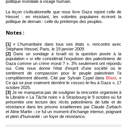
politique mondiale à visage humain.
La leçon civilisationnelle que nous livre Gaza rejoint celle de
Hessel : en résistant, les volontés populaires écriront la
politique de demain : celle du printemps des peuples.
Notes :
[1]
« L’humanitaire dans tous ses états », rencontre avec
Stéphane Hessel, Paris, le 19 janvier 2009
[2]
Dans un sondage à Israël où la question posée à la
population « si elle considérait l’expulsion des palestiniens de
Gaza comme un crime moral ? ». 3% seulement ont répondu
oui. Cela nous donne l’état d’esprit d’une société où le
sentiment de compassion pour le peuple palestinien l’a
complétement déserté. Cité par Sylvain Cypel dans
Blast
, «
Ce qui se joue vraiment derrière le cessez-le-feu à Gaza », 17
octobre 2025.
[3]
Je ne manquerai pas de souligner la rencontre organisée à
la Librairie « La Tâche noire » à Strasbourg le 9 octobre où fut
présentée une lecture des récits palestiniens de lutte et de
résistance dans les prisons israéliennes par Claude Zurbach
et Aline Martin ; ce fut un moment d’échange intense, poignant
et plein d’humanité : un foyer de résistance.