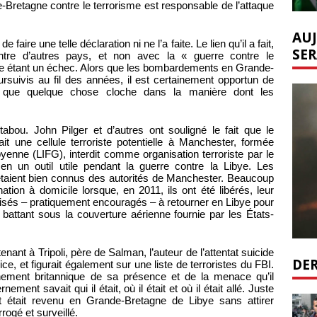
-Bretagne contre le terrorisme est responsable de l’attaque
AUJ
 faire une telle déclaration ni ne l’a faite. Le lien qu’il a fait,
SER
ontre d’autres pays, et non avec la « guerre contre le
me étant un échec. Alors que les bombardements en Grande-
rsuivis au fil des années, il est certainement opportun de
s que quelque chose cloche dans la manière dont les
 tabou. John Pilger et d’autres ont souligné le fait que le
it une cellule terroriste potentielle à Manchester, formée
yenne (LIFG), interdit comme organisation terroriste par le
n un outil utile pendant la guerre contre la Libye. Les
aient bien connus des autorités de Manchester. Beaucoup
tion à domicile lorsque, en 2011, ils ont été libérés, leur
orisés – pratiquement encouragés – à retourner en Libye pour
 battant sous la couverture aérienne fournie par les États-
nant à Tripoli, père de Salman, l’auteur de l’attentat suicide
DER
e, et figurait également sur une liste de terroristes du FBI.
nement britannique de sa présence et de la menace qu’il
ment savait qui il était, où il était et où il était allé. Juste
e et était revenu en Grande-Bretagne de Libye sans attirer
rrogé et surveillé.