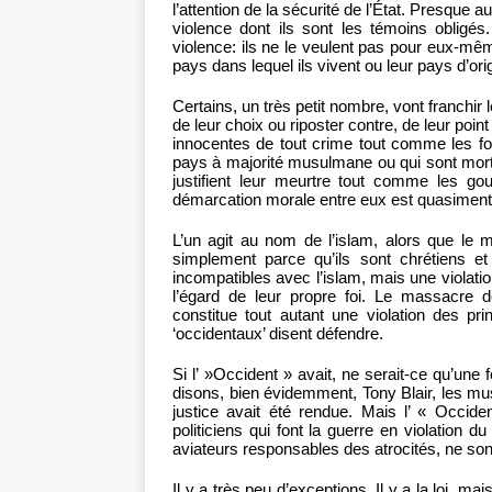
l’attention de la sécurité de l’État. Presque 
violence dont ils sont les témoins obligé
violence: ils ne le veulent pas pour eux-mêm
pays dans lequel ils vivent ou leur pays d’ori
Certains, un très petit nombre, vont franchir 
de leur choix ou riposter contre, de leur poi
innocentes de tout crime tout comme les fou
pays à majorité musulmane ou qui sont mor
justifient leur meurtre tout comme les gou
démarcation morale entre eux est quasiment i
L’un agit au nom de l’islam, alors que le 
simplement parce qu’ils sont chrétiens et
incompatibles avec l’islam, mais une violati
l’égard de leur propre foi. Le massacre 
constitue tout autant une violation des pr
‘occidentaux’ disent défendre.
Si l’ »Occident » avait, ne serait-ce qu’une 
disons, bien évidemment, Tony Blair, les mu
justice avait été rendue. Mais l’ « Occide
politiciens qui font la guerre en violation du 
aviateurs responsables des atrocités, ne sont
Il y a très peu d’exceptions. Il y a la loi, ma