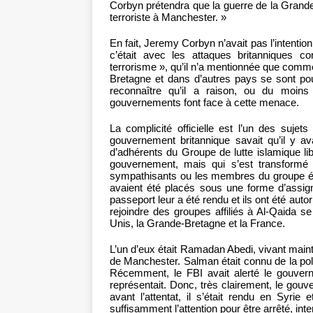
Corbyn prétendra que la guerre de la Grande
terroriste à Manchester. »
En fait, Jeremy Corbyn n’avait pas l’intention de
c’était avec les attaques britanniques c
terrorisme », qu’il n’a mentionnée que com
Bretagne et dans d’autres pays se sont pou
reconnaître qu’il a raison, ou du moin
gouvernements font face à cette menace.
La complicité officielle est l’un des sujets
gouvernement britannique savait qu’il y ava
d’adhérents du Groupe de lutte islamique lib
gouvernement, mais qui s’est transformé e
sympathisants ou les membres du groupe ét
avaient été placés sous une forme d’assigna
passeport leur a été rendu et ils ont été aut
rejoindre des groupes affiliés à Al-Qaida se
Unis, la Grande-Bretagne et la France.
L’un d’eux était Ramadan Abedi, vivant mainte
de Manchester. Salman était connu de la polic
Récemment, le FBI avait alerté le gouver
représentait. Donc, très clairement, le gouverne
avant l’attentat, il s’était rendu en Syri
suffisamment l’attention pour être arrêté, inte