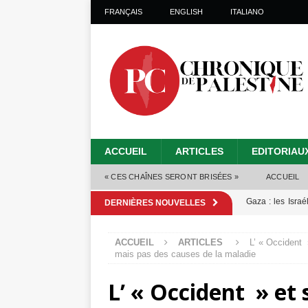
FRANÇAIS
ENGLISH
ITALIANO
ACCUEIL
ARTICLES
EDITORIAU
« CES CHAÎNES SERONT BRISÉES »
ACCUEIL
Gaza : les Isra
DERNIÈRES NOUVELLES
crise sanitaire 
ACCUEIL
ARTICLES
L’ « Occident 
Capituler ou mo
mais pas des causes de la maladie
6 août 2026 ]
L’ « Occident » et 
Mille jours de gé