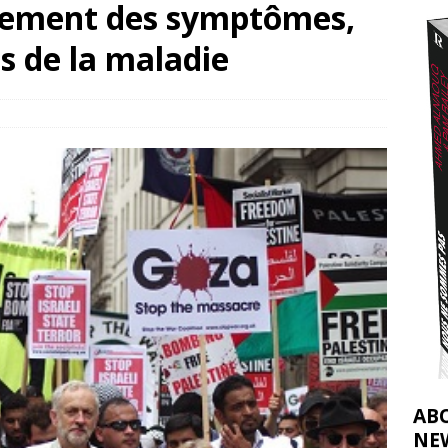
itement des symptômes,
effacent les preuves du génocide à Gaza
[ 4 août 2026 ]
s de la maladie
j’ai faite à Ismail al-Ghoul
[ 8 août 2026 ]
AB
NE