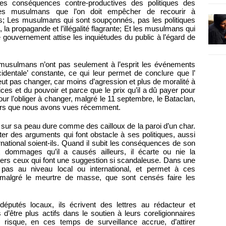
s conséquences contre-productives des politiques des
les musulmans que l’on doit empêcher de recourir à
s; Les musulmans qui sont soupçonnés, pas les politiques
 propagande et l’illégalité flagrante; Et les musulmans qui
e gouvernement attise les inquiétudes du public à l’égard de
s musulmans n’ont pas seulement à l’esprit les événements
identale’ constante, ce qui leur permet de conclure que l’
ut pas changer, car moins d’agression et plus de moralité à
ices et du pouvoir et parce que le prix qu’il a dû payer pour
r l’obliger à changer, malgré le 11 septembre, le Bataclan,
eurs que nous avons vues récemment.
sur sa peau dure comme des cailloux de la paroi d’un char.
ter des arguments qui font obstacle à ses politiques, aussi
rnational soient-ils. Quand il subit les conséquences de son
x dommages qu’il a causés ailleurs, il écarte ou nie la
nvers ceux qui font une suggestion si scandaleuse. Dans une
 pas au niveau local ou international, et permet à ces
malgré le meurtre de masse, que sont censés faire les
s députés locaux, ils écrivent des lettres au rédacteur et
être plus actifs dans le soutien à leurs coreligionnaires
 risque, en ces temps de surveillance accrue, d’attirer