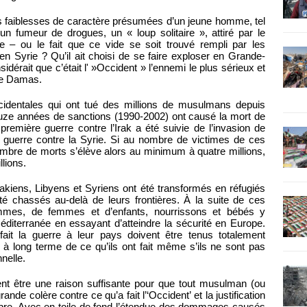
les faiblesses de caractère présumées d’un jeune homme, tel
un fumeur de drogues, un « loup solitaire », attiré par le
e – ou le fait que ce vide se soit trouvé rempli par les
n Syrie ? Qu’il ait choisi de se faire exploser en Grande-
idérait que c’était l' »Occident » l’ennemi le plus sérieux et
de Damas.
ccidentales qui ont tué des millions de musulmans depuis
douze années de sanctions (1990-2002) ont causé la mort de
 première guerre contre l’Irak a été suivie de l’invasion de
la guerre contre la Syrie. Si au nombre de victimes de ces
nombre de morts s’élève alors au minimum à quatre millions,
llions.
rakiens, Libyens et Syriens ont été transformés en réfugiés
é chassés au-delà de leurs frontières. À la suite de ces
ommes, de femmes et d’enfants, nourrissons et bébés y
iterranée en essayant d’atteindre la sécurité en Europe.
ait la guerre à leur pays doivent être tenus totalement
 long terme de ce qu’ils ont fait même s’ils ne sont pas
nelle.
t être une raison suffisante pour que tout musulman (ou
ande colère contre ce qu’a fait l’‘Occident’ et la justification
ombre. Avec en toile de fond l’étendue des dommages causés