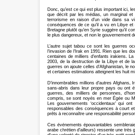
Donc, qu’est ce qui est plus important ici, 
que décrit par les médias, un marginal et 
terrorisme en raison d’un vide dans sa vi
conséquences de ce qu’il a vu en Libye et e
Bretagne plutôt qu’en Syrie suggère qu’il cons
le plus dangereux, et non le gouvernement 
L’autre sujet tabou ce sont les guerres o
l’invasion de l’Irak en 1991. Rien que les 
centaines de milliers d’enfants irakiens. La
2003, de la destruction de la Libye et de 
guerres on ajoute celles d’Afghanistan, le 
et certaines estimations atteignent les huit mi
D’innombrables millions d’autres Afghans, I
sans-abris dans leur propre pays ou ont ét
guerres, des milliers de personnes, d’h
compris, se sont noyés en mer Égée ou Méd
Les gouvernements ‘occidentaux’ qui ont f
responsables des conséquences à court et à
prêts à reconnaître une responsabilité person
Ces événements épouvantables sembleraien
arabe chrétien d’ailleurs) ressente une très gr
d’une volonté de riposter d’un très petit n