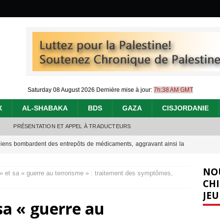
Saturday 08 August 2026
Dernière mise à jour:
7h:38 AM GMT
X
AL-SHABAKA
BDS
GAZA
CISJORDANIE
PRÉSENTATION ET APPEL À TRADUCTEURS
éliens bombardent des entrepôts de médicaments, aggravant ainsi la
déjà dramatique
[ 7 août 2026 ]
NO
» et sa « guerre au terrorisme » : traitement des symptômes,
urir : le « processus de paix » à Gaza et la propagande occidentale
[
CHI
JEU
sa « guerre au
nocide : l’histoire de Gaza au-delà des chiffres
[ 5 août 2026 ]