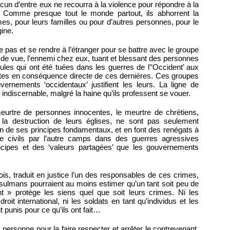
aucun d’entre eux ne recourra à la violence pour répondre à la
s. Comme presque tout le monde partout, ils abhorrent la
es, pour leurs familles ou pour d’autres personnes, pour le
gine.
le pas et se rendre à l’étranger pour se battre avec le groupe
nt de vue, l’ennemi chez eux, tuant et blessant des personnes
les qui ont été tuées dans les guerres de l’‘Occident’ aux
tes en conséquence directe de ces dernières. Ces groupes
vernements ‘occidentaux’ justifient les leurs. La ligne de
ndiscernable, malgré la haine qu’ils professent se vouer.
meurtre de personnes innocentes, le meurtre de chrétiens,
 la destruction de leurs églises, ne sont pas seulement
on de ses principes fondamentaux, et en font des renégats à
de civils par l’autre camps dans des guerres agressives
incipes et des ‘valeurs partagées’ que les gouvernements
fois, traduit en justice l’un des responsables de ces crimes,
sulmans pourraient au moins estimer qu’un tant soit peu de
nt » protège les siens quel que soit leurs crimes. Ni les
droit international, ni les soldats en tant qu’individus et les
 punis pour ce qu’ils ont fait…
is personne pour la faire respecter et arrêter le contrevenant,