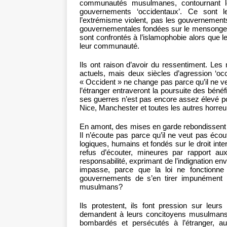
communautés musulmanes, contournant le
gouvernements ‘occidentaux’. Ce sont 
l’extrémisme violent, pas les gouvernement
gouvernementales fondées sur le mensonge, la
sont confrontés à l’islamophobie alors que l
leur communauté.
Ils ont raison d’avoir du ressentiment. Le
actuels, mais deux siècles d’agression ‘occ
« Occident » ne change pas parce qu’il ne ve
l’étranger entraveront la poursuite des bénéf
ses guerres n’est pas encore assez élevé pou
Nice, Manchester et toutes les autres horr
En amont, des mises en garde rebondissent 
Il n’écoute pas parce qu’il ne veut pas écou
logiques, humains et fondés sur le droit inte
refus d’écouter, mineures par rapport au
responsabilité, exprimant de l’indignation e
impasse, parce que la loi ne fonctionne
gouvernements de s’en tirer impunément 
musulmans?
Ils protestent, ils font pression sur leur
demandent à leurs concitoyens musulmans d’
bombardés et persécutés à l’étranger, au