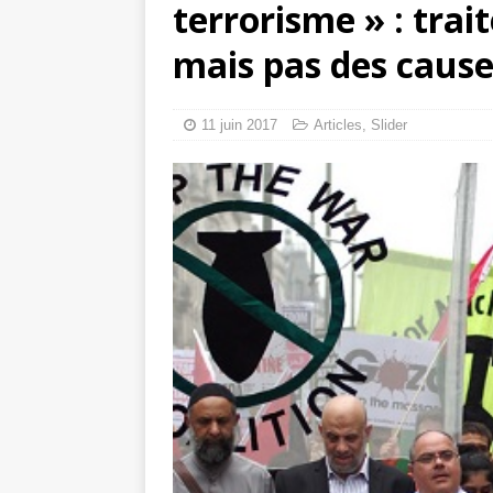
terrorisme » : tra
Les Israéliens 
mais pas des cause
La promesse que 
11 juin 2017
Articles
,
Slider