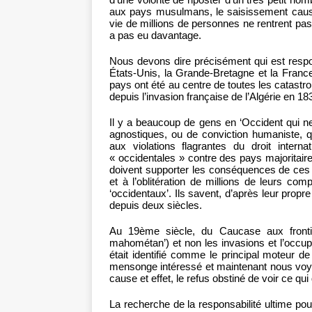
aux pays musulmans, le saisissement causé p
vie de millions de personnes ne rentrent pas 
a pas eu davantage.
Nous devons dire précisément qui est respo
États-Unis, la Grande-Bretagne et la France 
pays ont été au centre de toutes les catastr
depuis l’invasion française de l’Algérie en 18
Il y a beaucoup de gens en ‘Occident qui 
agnostiques, ou de conviction humaniste, q
aux violations flagrantes du droit inter
« occidentales » contre des pays majorita
doivent supporter les conséquences de ces a
et à l’oblitération de millions de leurs com
‘occidentaux’. Ils savent, d’après leur propr
depuis deux siècles.
Au 19ème siècle, du Caucase aux frontièr
mahométan’) et non les invasions et l’occ
était identifié comme le principal moteur de 
mensonge intéressé et maintenant nous voyo
cause et effet, le refus obstiné de voir ce qu
La recherche de la responsabilité ultime pour