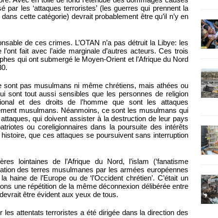
ar les ‘attaques terroristes’ (les guerres qui prennent la
dans cette catégorie) devrait probablement être qu’il n’y en
nsable de ces crimes. L’OTAN n’a pas détruit la Libye: les
l’ont fait avec l’aide marginale d’autres acteurs. Ces trois
ophes qui ont submergé le Moyen-Orient et l’Afrique du Nord
30.
ne sont pas musulmans ni même chrétiens, mais athées ou
ui sont tout aussi sensibles que les personnes de religion
national et des droits de l’homme que sont les attaques
irement musulmans. Néanmoins, ce sont les musulmans qui
ttaques, qui doivent assister à la destruction de leur pays
patriotes ou coreligionnaires dans la poursuite des intérêts
e histoire, que ces attaques se poursuivent sans interruption
es lointaines de l’Afrique du Nord, l’islam (‘fanatisme
upation des terres musulmanes par les armées européennes
la haine de l’Europe ou de ‘l’Occident chrétien’. C’était un
ns une répétition de la même déconnexion délibérée entre
i devrait être évident aux yeux de tous.
 les attentats terroristes a été dirigée dans la direction des