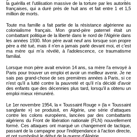
la guérilla et l’utilisation massive de la torture par les autorités
françaises, qui a duré près de huit ans et fait entre 1 et 1,5
million de morts.
Toute ma famille a fait partie de la résistance algérienne au
colonialisme français. Mon grand-père paternel était un
combattant politique de la liberté dans le nord de l’Algérie dans
les années 1930. Mon père avait neuf ans lorsque son propre
père a été tué, mais il n’en a jamais parlé devant moi, et c’est
ma mère qui m’a révélé, à l’adolescence, ce traumatisme
familial.
Lorsque mon père avait environ 14 ans, sa mère l’a envoyé à
Paris pour trouver un emploi et avoir un meilleur avenir. Je ne
sais pas grand-chose de ses premières années à Paris, si ce
n’est qu’il a lutté contre la pauvreté et qu’il n’a décidé d’avoir
des enfants que des décennies plus tard, lorsqu’il a obtenu un
emploi mieux rémunéré.
Le 1er novembre 1954, la « Toussaint Rouge » (la « Toussaint
sanglante ») se produisit, en Algérie, une série d’attaques
contre les colons européens, lancées par des combattants
algériens du Front de libération nationale (FLN) nouvellement
formé. Ces attaques ont marqué un changement de tactique,
passant de la campagne pour l’indépendance à l’action directe,
et ont symbolisé le début de la guerre d’Algérie.