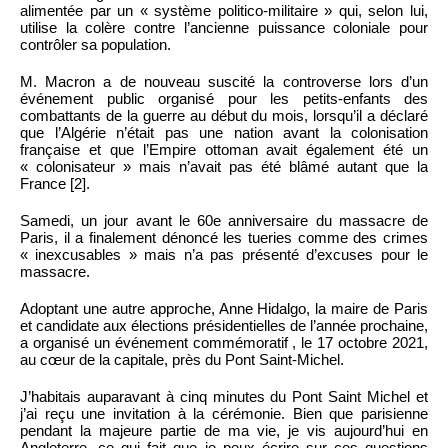
alimentée par un « système politico-militaire » qui, selon lui,
utilise la colère contre l’ancienne puissance coloniale pour
contrôler sa population.
M. Macron a de nouveau suscité la controverse lors d’un
événement public organisé pour les petits-enfants des
combattants de la guerre au début du mois, lorsqu’il a déclaré
que l’Algérie n’était pas une nation avant la colonisation
française et que l’Empire ottoman avait également été un
« colonisateur » mais n’avait pas été blâmé autant que la
France [2].
Samedi, un jour avant le 60e anniversaire du massacre de
Paris, il a finalement dénoncé les tueries comme des crimes
« inexcusables » mais n’a pas présenté d’excuses pour le
massacre.
Adoptant une autre approche, Anne Hidalgo, la maire de Paris
et candidate aux élections présidentielles de l’année prochaine,
a organisé un événement commémoratif , le 17 octobre 2021,
au cœur de la capitale, près du Pont Saint-Michel.
J’habitais auparavant à cinq minutes du Pont Saint Michel et
j’ai reçu une invitation à la cérémonie. Bien que parisienne
pendant la majeure partie de ma vie, je vis aujourd’hui en
Angleterre, ce qui fait que je peux écrire sur ces questions