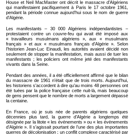
House et Neil MacMaster ont décrit le massacre d’Algériens
qui manifestaient pacifiquement à Paris le 17 octobre 1961,
pendant la période connue aujourd’hui sous le nom de guerre
d’Algérie.
Les manifestants – 30 000 Algériens indépendantistes –
protestaient contre un couvre-feu qui avait été imposé aux
« travailleurs musulmans algériens », aux « musulmans
français » et aux « musulmans français d’Algérie ». Selon
l’historien Jean-Luc Einaudi, les autorités avaient décidé non
seulement de stopper la manifestation, mais aussi de tuer les
manifestants ; les policiers ont même jeté des manifestants
vivants dans la Seine.
Pendant des années, il a été officiellement affirmé que le bilan
du massacre de 1961 n’était que de trois morts. Aujourd’hui,
les historiens s’accordent à dire qu’au moins 48 personnes ont
été tuées par la police française cette nuit-là, mais beaucoup
de gens pensent que le nombre de morts a largement dépassé
la centaine.
En France, où je suis née de parents algériens quelques
décennies plus tard, la guerre d’Algérie a longtemps été
désignée par la litote « les événements » ou « les événements
d’Algérie ». Il s’agissait pourtant de l’une des plus importantes
guerres de décolonisation ; un conflit complexe caractérisé par