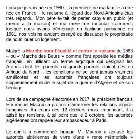
Lorsque je suis née en 1980 – la première de ma famille à être
née en France – le racisme à l’égard des Nord-Africains était
très répandu. Mon père évitait de parler kabyle en public (et
même à la maison) et ma mère me racontait comment,
lorsque nous avions déménagé en banlieue parisienne en
1981, nos voisins avaient essayé de dissuader le propriétaire
de nous louer un logement.
Malgré la
Marche pour l’égalité et contre le racisme
de 1983
– ou « Marche des Beurs » comme l’ont appelée les médias
français, en utilisant un terme argotique qui désignait les
Arabes dont les parents ou grands-parents étaient nés en
Afrique du Nord -, les conditions ne se sont jamais vraiment
améliorées et les autorités françaises ont toujours
soigneusement éludé le sujet de la guerre d’Algérie et de son
héritage.
Lors de sa campagne électorale en 2017, le président français
Emmanuel Macron a promis d’améliorer les relations algéro-
françaises. Au cours des 12 derniers mois, cependant, il a
attisé les tensions, à tel point que le 2 octobre, les autorités
algériennes ont rappelé leur ambassadeur à Paris.
Le conflit a commencé lorsque M. Macron a accusé les
autorités algériennes de vivre d’une « rente mémorielle »