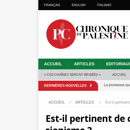
FRANÇAIS
ENGLISH
ITALIANO
ACCUEIL
ARTICLES
EDITORIAU
« CES CHAÎNES SERONT BRISÉES »
ACCUEIL
La promesse que 
DERNIÈRES NOUVELLES
Gaza : les Isra
ACCUEIL
ARTICLES
Est-il pertine
crise sanitaire 
Est-il pertinent d
Capituler ou mo
6 août 2026 ]