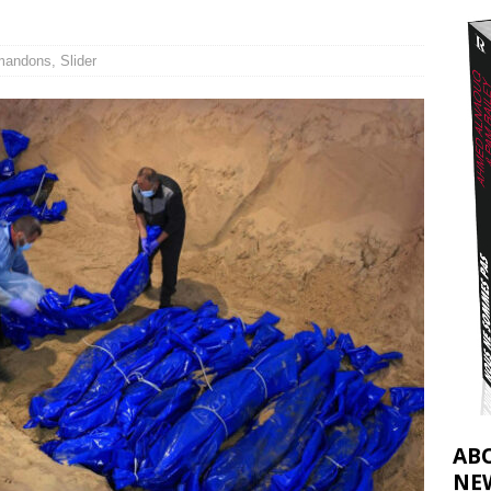
nocide : l’histoire de Gaza au-delà des chiffres
[ 5 août 2026 ]
tifs de la CIJ sur la Palestine : possibilités et limites
[ 8 août 2026 ]
mandons
,
Slider
AB
NE