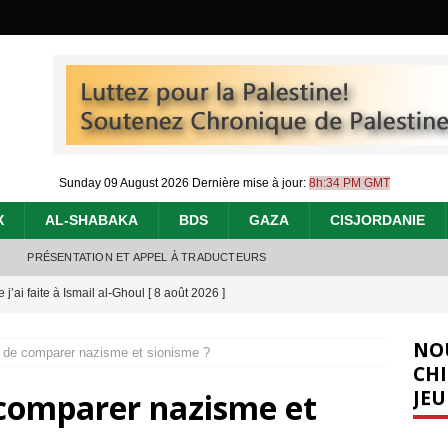
Sunday 09 August 2026
Dernière mise à jour:
8h:34 PM GMT
X
AL-SHABAKA
BDS
GAZA
CISJORDANIE
PRÉSENTATION ET APPEL À TRADUCTEURS
j’ai faite à Ismail al-Ghoul
[ 8 août 2026 ]
éliens bombardent des entrepôts de médicaments, aggravant ainsi la
NO
nt de comparer nazisme et sionisme ?
déjà dramatique
[ 7 août 2026 ]
CHI
JEU
e comparer nazisme et
urir : le « processus de paix » à Gaza et la propagande occidentale
[