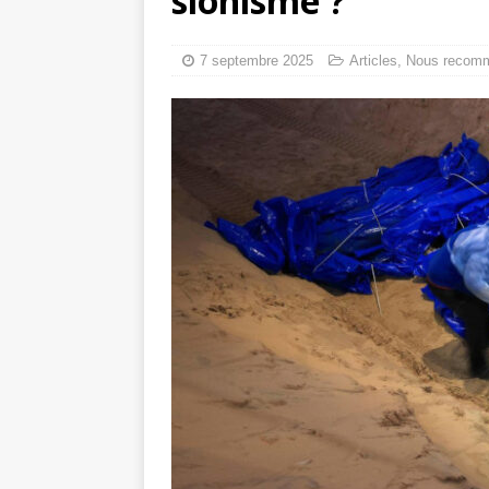
sionisme ?
Mille jours de gé
Les avis consulta
7 septembre 2025
Articles
,
Nous recom