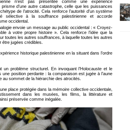
tinienne n’est pas présentée comme une expérience
e prisme d’une autre catastrophe, celle que les puissances
hétype de l’atrocité. Cela renforce l’autorité d’un système
té sélective à la souffrance palestinienne et accorde
sme occidental.
analogie envoie un message au public occidental : « Croyez-
le à votre propre histoire ». Cela renforce l’idée que la
ur toutes les autres souffrances, à laquelle toutes les autres
 être jugées crédibles.
érience historique palestinienne en la situant dans l’ordre
un problème structurel. En invoquant l’Holocauste et le
 une position perdante : la comparaison est jugée à l’aune
te au sommet de la hiérarchie des atrocités.
 une place protégée dans la mémoire collective occidentale,
issement dans les musées, les films, la littérature et
t ainsi préservée comme inégalée.