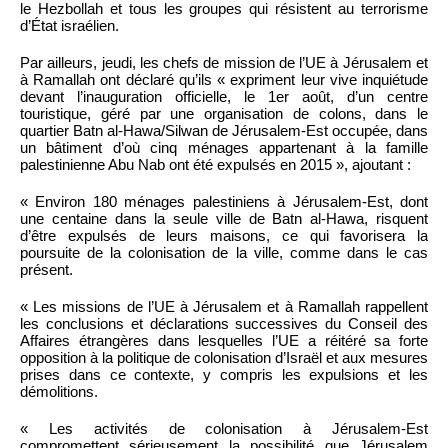
le Hezbollah et tous les groupes qui résistent au terrorisme
d’État israélien.
Par ailleurs, jeudi, les chefs de mission de l’UE à Jérusalem et
à Ramallah ont déclaré qu’ils « expriment leur vive inquiétude
devant l’inauguration officielle, le 1er août, d’un centre
touristique, géré par une organisation de colons, dans le
quartier Batn al-Hawa/Silwan de Jérusalem-Est occupée, dans
un bâtiment d’où cinq ménages appartenant à la famille
palestinienne Abu Nab ont été expulsés en 2015 », ajoutant :
« Environ 180 ménages palestiniens à Jérusalem-Est, dont
une centaine dans la seule ville de Batn al-Hawa, risquent
d’être expulsés de leurs maisons, ce qui favorisera la
poursuite de la colonisation de la ville, comme dans le cas
présent.
« Les missions de l’UE à Jérusalem et à Ramallah rappellent
les conclusions et déclarations successives du Conseil des
Affaires étrangères dans lesquelles l’UE a réitéré sa forte
opposition à la politique de colonisation d’Israël et aux mesures
prises dans ce contexte, y compris les expulsions et les
démolitions.
« Les activités de colonisation à Jérusalem-Est
compromettent sérieusement la possibilité que Jérusalem